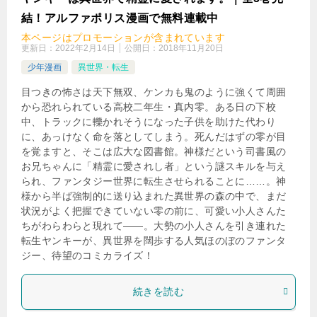
検
結！アルファポリス漫画で無料連載中
索
本ページはプロモーションが含まれています
更新日：
2022年2月14日
公開日：
2018年11月20日
少年漫画
異世界・転生
目つきの怖さは天下無双、ケンカも鬼のように強くて周囲
から恐れられている高校二年生・真内零。ある日の下校
中、トラックに轢かれそうになった子供を助けた代わり
に、あっけなく命を落としてしまう。死んだはずの零が目
を覚ますと、そこは広大な図書館。神様だという司書風の
お兄ちゃんに「精霊に愛されし者」という謎スキルを与え
られ、ファンタジー世界に転生させられることに……。神
様から半ば強制的に送り込まれた異世界の森の中で、まだ
状況がよく把握できていない零の前に、可愛い小人さんた
ちがわらわらと現れて――。大勢の小人さんを引き連れた
転生ヤンキーが、異世界を闊歩する人気ほのぼのファンタ
ジー、待望のコミカライズ！
続きを読む