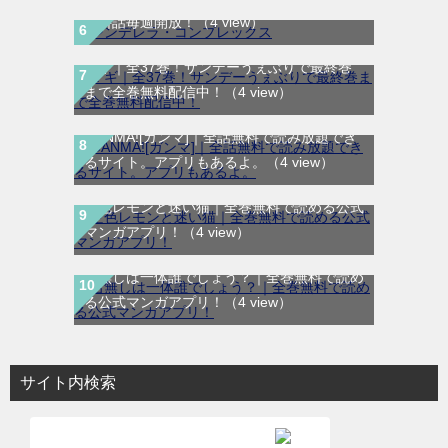
無料話毎週開放！
（4 view）
マギ｜全37巻！サンデーうぇぶりで最終巻
まで全巻無料配信中！
（4 view）
GANMA![ガンマ]｜全話無料で読み放題でき
るサイト。アプリもあるよ。
（4 view）
空色レモンと迷い猫｜全巻無料で読める公式
マンガアプリ！
（4 view）
名無しは一体誰でしょう？｜全巻無料で読め
る公式マンガアプリ！
（4 view）
サイト内検索