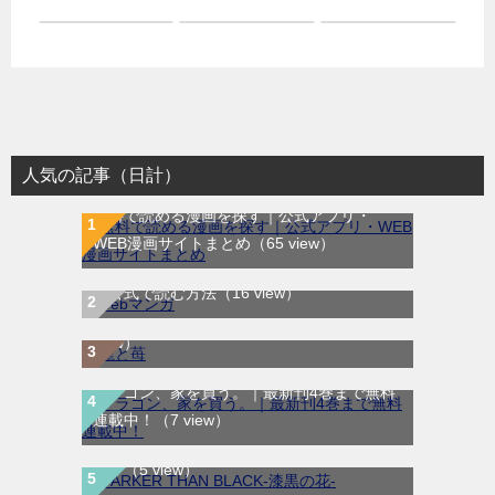
人気の記事（日計）
無料で読める漫画を探す｜公式アプリ・
WEB漫画サイトまとめ
（65 view）
WEB漫画サイト一覧｜ブラウザで無料漫画
龍と苺｜最新刊第4巻！全巻無料で読める公
を公式で読む方法
（16 view）
式マンガアプリ＿サンデーうぇぶり
（10
view）
ドラゴン、家を買う。｜最新刊4巻まで無料
DARKER THAN BLACK-漆黒の花-｜全4巻完
連載中！
（7 view）
結！マンガUP!で最終巻まで全巻無料配信
中！
（5 view）
シンデレラ・コンプレックス｜マンガMeeで