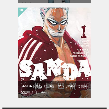
SANDA｜最新刊第3巻！マンガBANGで無料
配信中！
（3 view）