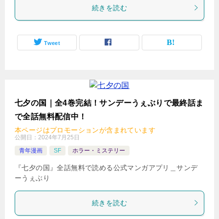
続きを読む
Tweet
七夕の国｜全4巻完結！サンデーうぇぶりで最終話ま
で全話無料配信中！
本ページはプロモーションが含まれています
公開日：
2024年7月25日
青年漫画
SF
ホラー・ミステリー
『七夕の国』全話無料で読める公式マンガアプリ＿サンデ
ーうぇぶり
続きを読む