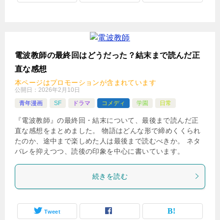
電波教師の最終回はどうだった？結末まで読んだ正
直な感想
本ページはプロモーションが含まれています
公開日：
2026年2月10日
青年漫画
SF
ドラマ
コメディ
学園
日常
『電波教師』の最終回・結末について、最後まで読んだ正
直な感想をまとめました。 物語はどんな形で締めくくられ
たのか、途中まで楽しめた人は最後まで読むべきか。 ネタ
バレを抑えつつ、読後の印象を中心に書いています。
続きを読む
Tweet