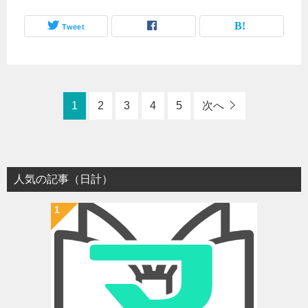
Tweet
1
2
3
4
5
次へ
人気の記事（日計）