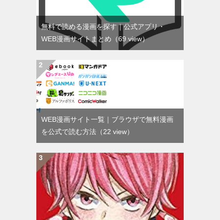
無料で読める漫画を探す｜公式アプリ・
WEB漫画サイトまとめ
（69 view）
WEB漫画サイト一覧｜ブラウザで無料漫画
を公式で読む方法
（22 view）