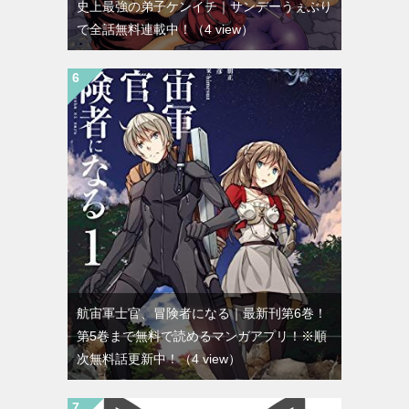
史上最強の弟子ケンイチ｜サンデーうぇぶり
で全話無料連載中！
（4 view）
航宙軍士官、冒険者になる｜最新刊第6巻！
第5巻まで無料で読めるマンガアプリ！※順
次無料話更新中！
（4 view）