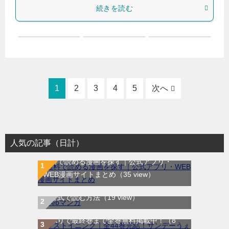
続きを読む
1
2
3
4
5
次へ
人気の記事（日計）
無料で読める漫画を探す｜公式アプリ・
WEB漫画サイトまとめ
（35 view）
WEB漫画サイト一覧｜ブラウザで無料漫画
を公式で読む方法
（19 view）
ラストイニング｜全44巻完結！サンデーう
ぇぶりで最終巻まで全巻無料掲載中！
（8