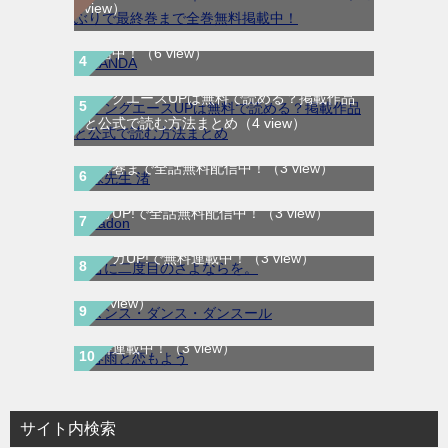
view）
SANDA｜最新刊第3巻！マンガBANGで無料
配信中！
（6 view）
ヤングエースUPは無料で読める？掲載作品
と公式で読む方法まとめ
（4 view）
妹先生 渚｜全5巻完結！サンデーうぇぶりで
最終巻まで全話無料配信中！
（3 view）
BADON-バードン-｜最新刊第8巻連載中！マ
ンガUP!で全話無料配信中！
（3 view）
君に二度目のさよならを。｜最新刊第2巻！
ダンス・ダンス・ダンスール｜最新刊第25
マンガUP!で無料連載中！
（3 view）
巻！全話無料で読める公式マンガアプリ！
（3 view）
春雨と恋もよう｜全3巻完結！マンガMeeで
無料連載中！
（3 view）
サイト内検索