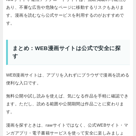
あり、不審な広告や危険なページに移動するリスクもありま
す。漫画を読むなら公式サービスを利用するのがおすすめで
す。
まとめ：WEB漫画サイトは公式で安全に探
す
WEB漫画サイトは、アプリを入れずにブラウザで漫画を読める
便利な入口です。
無料公開や試し読みを使えば、気になる作品を手軽に確認でき
ます。ただし、読める範囲や公開期間は作品ごとに変わりま
す。
漫画を探すときは、rawサイトではなく、公式WEBサイト・マ
ンガアプリ・電子書籍サービスを使って安全に楽しみましょ