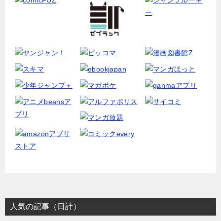
人気の記事（日計）