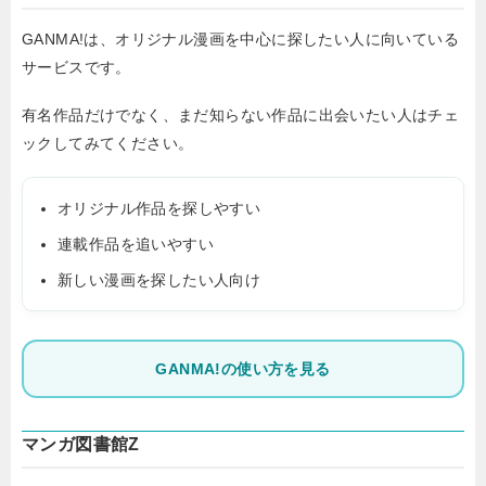
GANMA!は、オリジナル漫画を中心に探したい人に向いている
サービスです。
有名作品だけでなく、まだ知らない作品に出会いたい人はチェ
ックしてみてください。
オリジナル作品を探しやすい
連載作品を追いやすい
新しい漫画を探したい人向け
GANMA!の使い方を見る
マンガ図書館Z