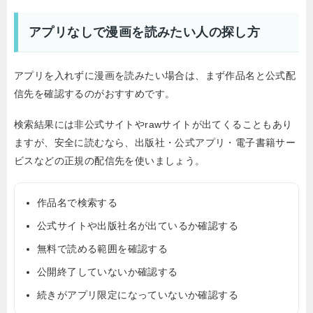
アプリなしで漫画を読みたい人の探し方
アプリを入れずに漫画を読みたい場合は、まず作品名と公式配
信先を確認するのがおすすめです。
検索結果には非公式サイトやrawサイトが出てくることもあり
ますが、安全に読むなら、出版社・公式アプリ・電子書籍サー
ビスなどの正規の配信先を使いましょう。
作品名で検索する
公式サイトや出版社名が出ているか確認する
無料で読める範囲を確認する
公開終了していないか確認する
続きがアプリ限定になっていないか確認する