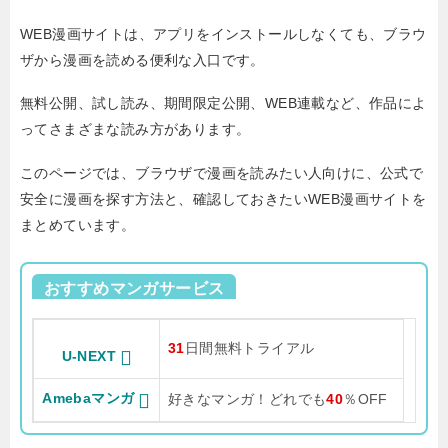
WEB漫画サイトは、アプリをインストールしなくても、ブラウ
ザから漫画を読める便利な入口です。
無料公開、試し読み、期間限定公開、WEB連載など、作品によ
ってさまざまな読み方があります。
このページでは、ブラウザで漫画を読みたい人向けに、公式で
安全に漫画を探す方法と、確認しておきたいWEB漫画サイトを
まとめています。
おすすめマンガサービス
31
日間無料トライアル
U-NEXT
Amebaマンガ
好きなマンガ！どれでも
40
％OFF