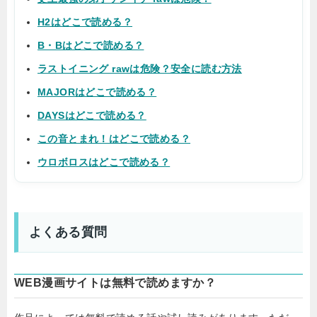
H2はどこで読める？
B・Bはどこで読める？
ラストイニング rawは危険？安全に読む方法
MAJORはどこで読める？
DAYSはどこで読める？
この音とまれ！はどこで読める？
ウロボロスはどこで読める？
よくある質問
WEB漫画サイトは無料で読めますか？