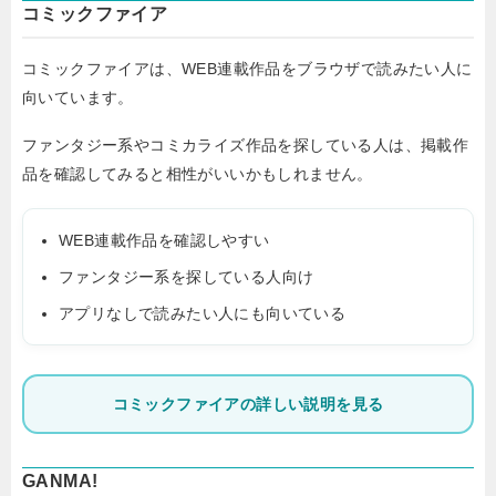
コミックファイア
コミックファイアは、WEB連載作品をブラウザで読みたい人に
向いています。
ファンタジー系やコミカライズ作品を探している人は、掲載作
品を確認してみると相性がいいかもしれません。
WEB連載作品を確認しやすい
ファンタジー系を探している人向け
アプリなしで読みたい人にも向いている
コミックファイアの詳しい説明を見る
GANMA!