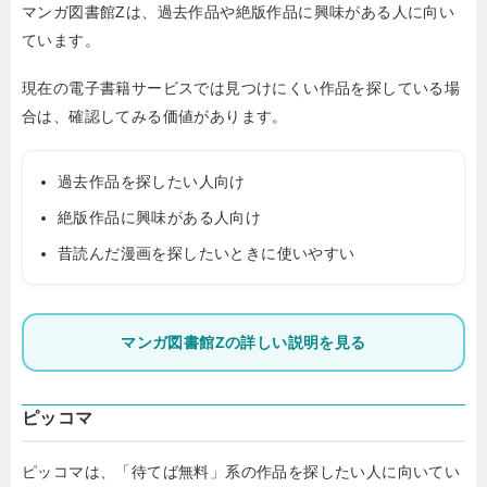
マンガ図書館Zは、過去作品や絶版作品に興味がある人に向い
ています。
現在の電子書籍サービスでは見つけにくい作品を探している場
合は、確認してみる価値があります。
過去作品を探したい人向け
絶版作品に興味がある人向け
昔読んだ漫画を探したいときに使いやすい
マンガ図書館Zの詳しい説明を見る
ピッコマ
ピッコマは、「待てば無料」系の作品を探したい人に向いてい