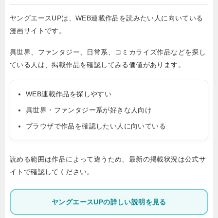
ヤングエースUPは、WEB連載作品を読みたい人に向いている
漫画サイトです。
異世界、ファンタジー、日常系、コミカライズ作品などを探し
ている人は、掲載作品を確認してみる価値があります。
WEB連載作品を探しやすい
異世界・ファンタジー系が好きな人向け
ブラウザで作品を確認したい人に向いている
読める範囲は作品によって違うため、最新の掲載状況は公式サ
イトで確認してください。
ヤングエースUPの詳しい説明を見る