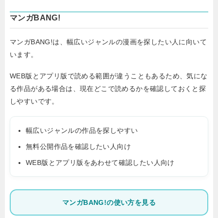
マンガBANG!
マンガBANG!は、幅広いジャンルの漫画を探したい人に向いて
います。
WEB版とアプリ版で読める範囲が違うこともあるため、気にな
る作品がある場合は、現在どこで読めるかを確認しておくと探
しやすいです。
幅広いジャンルの作品を探しやすい
無料公開作品を確認したい人向け
WEB版とアプリ版をあわせて確認したい人向け
マンガBANG!の使い方を見る