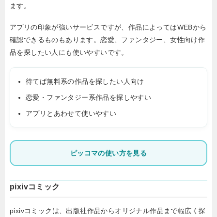
ます。
アプリの印象が強いサービスですが、作品によってはWEBから
確認できるものもあります。恋愛、ファンタジー、女性向け作
品を探したい人にも使いやすいです。
待てば無料系の作品を探したい人向け
恋愛・ファンタジー系作品を探しやすい
アプリとあわせて使いやすい
ピッコマの使い方を見る
pixivコミック
pixivコミックは、出版社作品からオリジナル作品まで幅広く探