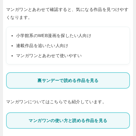
マンガワンとあわせて確認すると、気になる作品を見つけやす
くなります。
小学館系のWEB漫画を探したい人向け
連載作品を追いたい人向け
マンガワンとあわせて使いやすい
裏サンデーで読める作品を見る
マンガワンについてはこちらでも紹介しています。
マンガワンの使い方と読める作品を見る