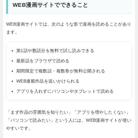
WEB漫画サイトでできること
WEB漫画サイトでは、次のような形で漫画を読めることがあり
ます。
第1話や数話分を無料で試し読みできる
最新話をブラウザで読める
期間限定で複数話・複数巻が無料公開される
WEB連載作品を追いかけられる
アプリを入れずにパソコンやタブレットで読める
「まず作品の雰囲気を知りたい」「アプリを増やしたくない」
「パソコンで読みたい」という人には、WEB漫画サイトが使い
やすいです。