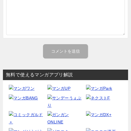
無料で使えるマンガアプリ解説