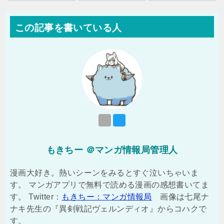
この記事を書いている人
もきちー ＠マンガ情報局管理人
漫画大好き。熱いシーンをみるとすぐ泣いちゃいま
す。 マンガアプリで無料で読める漫画の感想書いてま
す。 Twitter：
もきちー：マンガ情報局
画像は七尾ナ
ナキ先生の『異剣戦記ヴェルンディオ』からコハクで
す。