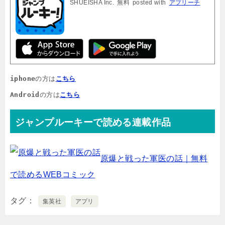
SHUEISHA Inc.
無料
posted with
アプリーチ
iphone
の方は
こちら
Android
の方は
こちら
ジャンプルーキーで読める連載作品
原爆と戦った軍医の話｜無料
で読めるWEBコミック
タグ
集英社
アプリ