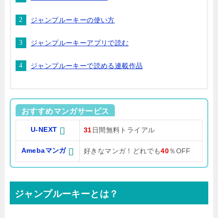
ジャンプルーキーの使い方
ジャンプルーキーアプリで読む
ジャンプルーキーで読める連載作品
おすすめマンガサービス
U-NEXT
31
日間無料トライアル
Amebaマンガ
好きなマンガ！どれでも
40
％OFF
ジャンプルーキーとは？