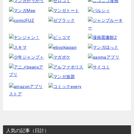
人気の記事（日計）