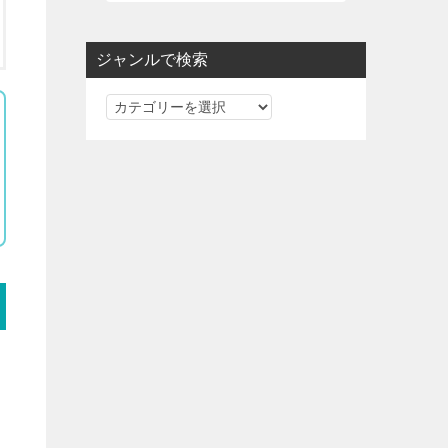
ジャンルで検索
ジ
ャ
ン
ル
で
検
索