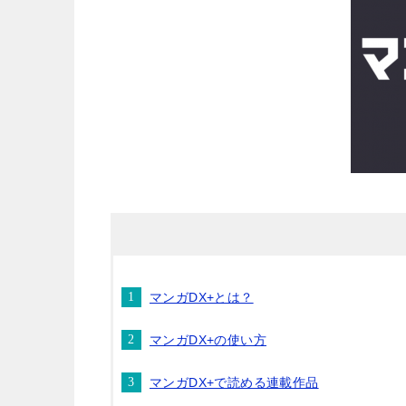
マンガDX+とは？
マンガDX+の使い方
マンガDX+で読める連載作品