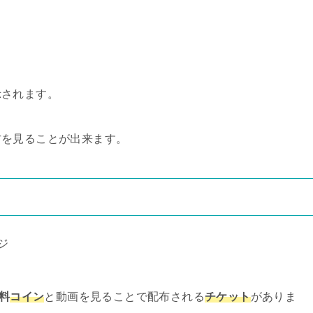
示されます。
方を見ることが出来ます。
料
コイン
と動画を見ることで配布される
チケット
がありま