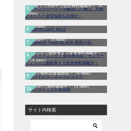
第5巻！マガポケで全話無料連載中！
（5
MOONLIGHT MILE｜最新刊第23巻！マ
view）
ンガワンで最新刊まで全巻無料配信中！
DARKER THAN BLACK-漆黒の花-｜全4
（5 view）
巻完結！マンガUP!で最終巻まで全巻無
料配信中！
（5 view）
ラストイニング｜全44巻完結！サンデー
うぇぶりで最終巻まで全巻無料掲載中！
（4 view）
シンデレラ・コンプレックス｜マンガ
Meeで無料話毎週開放！
（4 view）
ヴィクトリアの電気棺｜最新刊第2巻！マ
ンガUP!で無料連載中！
（4 view）
サイト内検索