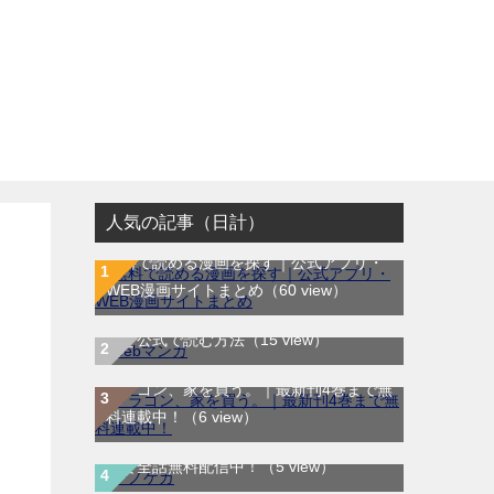
人気の記事（日計）
無料で読める漫画を探す｜公式アプリ・
WEB漫画サイトまとめ
（60 view）
WEB漫画サイト一覧｜ブラウザで無料漫
画を公式で読む方法
（15 view）
ドラゴン、家を買う。｜最新刊4巻まで無
料連載中！
（6 view）
テノゲカ｜最新刊第2巻！サンデーうぇぶ
Ａランクパーティを離脱した俺は、元教
りで全話無料配信中！
（5 view）
え子たちと迷宮深部を目指す。｜最新刊