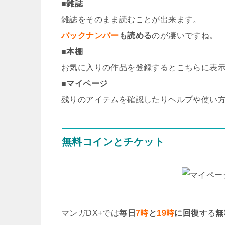
■雑誌
雑誌をそのまま読むことが出来ます。
バックナンバー
も読める
のが凄いですね。
■本棚
お気に入りの作品を登録するとこちらに表
■マイページ
残りのアイテムを確認したりヘルプや使い
無料コインとチケット
マンガDX+では
毎日
7時
と
19時
に回復
する
無