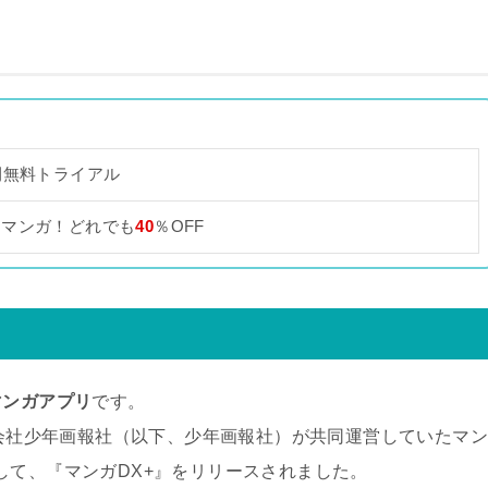
間無料トライアル
なマンガ！どれでも
40
％OFF
マンガアプリ
です。
と、株式会社少年画報社（以下、少年画報社）が共同運営していたマン
して、『マンガDX+』をリリースされました。