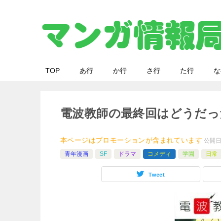
TOP
あ行
か行
さ行
た行
な
電波教師の最終回はどうだっ
本ページはプロモーションが含まれています
公開
青年漫画
SF
ドラマ
コメディ
学園
日常
Tweet