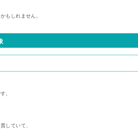
るかもしれません。
象
です。
一貫していて、