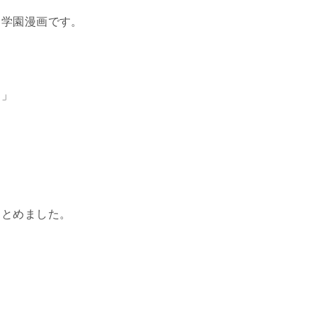
る学園漫画です。
？」
まとめました。