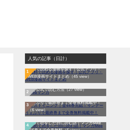
人気の記事（日計）
無料で読める漫画を探す｜公式アプリ・
WEB漫画サイトまとめ
（45 view）
WEB漫画サイト一覧｜ブラウザで無料漫
画を公式で読む方法
（27 view）
ラストイニング｜全44巻完結！サンデー
うぇぶりで最終巻まで全巻無料掲載中！
（6 view）
初めて恋をした日に読む話｜マンガMee