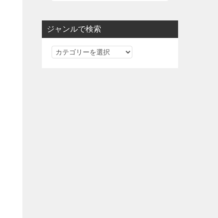
ジャンルで検索
ジ
ャ
ン
ル
で
検
索