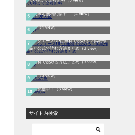
で6巻まで全巻無料
（5 view）
夏目友人帳｜最新刊30巻！マンガParkで
期間限定無料配信中！
（4 view）
ま行
（4 view）
ヤングエースUPは無料で読める？掲載作
品と公式で読む方法まとめ
（3 view）
H2はどこで読める？｜サンデーうぇぶり
鬼獄の夜｜全14巻完結！最終話まで全話
で無料で読める方法まとめ
（3 view）
無料で読める公式マンガアプリ＿マンガ
Mee
（3 view）
SANDA｜最新刊第3巻！マンガBANGで
無料配信中！
（3 view）
サイト内検索