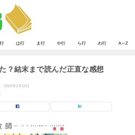
行
は行
ま行
や行
ら行
わ行
A～Z
た？結末まで読んだ正直な感想
日：
2026年2月10日