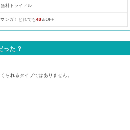
間無料トライアル
なマンガ！どれでも
40
％OFF
だった？
くくられるタイプではありません。