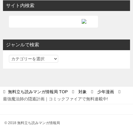
サイト内検索
ジャンルで検索
ジ
ャ
ン
ル
で
無料立ち読みマンガ情報局
TOP
対象
少年漫画
検
最強魔法師の隠遁計画｜コミックファイアで無料連載中!
索
© 2018 無料立ち読みマンガ情報局