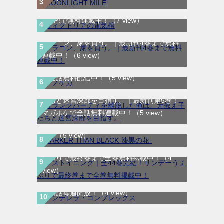
ヴィクトリアの電気棺｜最新刊第2巻！マン
ガUP!で無料連載中！
（7 view）
ドラゴン、家を買う。｜最新刊4巻まで無料
連載中！
（6 view）
テノゲカ｜最新刊第2巻！サンデーうぇぶり
で全話無料配信中！
（5 view）
Ａランクパーティを離脱した俺は、元教え子
たちと迷宮深部を目指す。｜最新刊第5巻！
DARKER THAN BLACK-漆黒の花-｜全4巻完
マガポケで全話無料連載中！
（5 view）
結！マンガUP!で最終巻まで全巻無料配信
中！
（5 view）
ラストイニング｜全44巻完結！サンデーう
ぇぶりで最終巻まで全巻無料掲載中！
（4
view）
シンデレラ・コンプレックス｜マンガMeeで
無料話毎週開放！
（4 view）