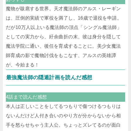
魔物が跋扈する世界。天才魔法師のアルス・レーギン
は、圧倒的実績で軍役を満了し、16歳で退役を申請。
だが10万人以上いる魔法師の頂点「シングル魔法師」
としての実力から、紆余曲折の末、彼は身分を隠して
魔法学院に通い、後任を育成することに。美少女魔法
師育成の影で魔物討伐をもこなす、アルスの英雄譚
が、今始まる！
最強魔法師の隠遁計画を読んだ感想
4話まで読んだ感想
本人は正しいことをしてるつもりで傷つけるつもりは
ないんだけど人付き合いのやり方が分からないから相
手を怒らせちゃう主人公。ちょっとズレてるのが面白