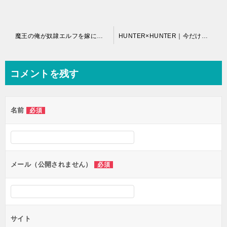
投
魔王の俺が奴隷エルフを嫁にしたんだが、どう愛でればいい？｜コミックファイアで無料連載中
HUNTER×HUNTER｜今だけ各章冒頭試し読み！
稿
ナ
コメントを残す
ビ
ゲ
名前
必須
ー
シ
ョ
ン
メール（公開されません）
必須
サイト