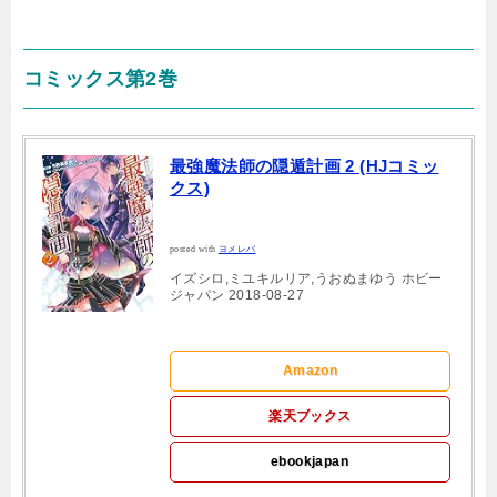
コミックス第2巻
最強魔法師の隠遁計画 2 (HJコミッ
クス)
posted with
ヨメレバ
イズシロ,ミユキルリア,うおぬまゆう ホビー
ジャパン 2018-08-27
Amazon
楽天ブックス
ebookjapan