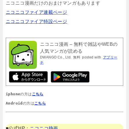
ニコニコ漫画だけのおまけマンガもあります
ニコニコファイア連載ページ
ニコニコファイア特設ページ
ニコニコ漫画 – 無料で雑誌やWEBの
人気マンガが読める
DWANGO Co., Ltd.
無料
posted with
アプリー
チ
iphone
の方は
こちら
Android
の方は
こちら
■公式HP：
ニコニコ静画