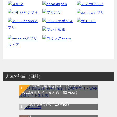
人気の記事（日計）
無料で読める漫画を探す｜公式アプリ・
WEB漫画サイトまとめ
（62 view）
WEB漫画サイト一覧｜ブラウザで無料漫画
MOONLIGHT MILE｜最新刊第23巻！マンガ
を公式で読む方法
（15 view）
ワンで最新刊まで全巻無料配信中！
（8
view）