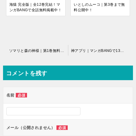
海猿 完全版｜全12巻完結！マ
いとしのムーコ｜第3巻まで無
ンガBANGで全話無料掲載中！
料公開中！
投
ソマリと森の神様｜第1巻無料試し読み！
神アプリ｜マンガBANGで13巻まで全巻無料配信中！
稿
ナ
コメントを残す
ビ
ゲ
名前
必須
ー
シ
ョ
ン
メール（公開されません）
必須