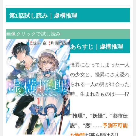
第1話試し読み｜虚構推理
画像クリックで試し読み
あらすじ｜虚構推理
怪異になってしまった一人
の少女と、怪異にさえ恐れ
られる一人の男が出会った
時、生まれるものは――!?
“推理”、“妖怪”、“都市伝
説”、“恋”……
予測不可能
な物語
が幕を開ける!!