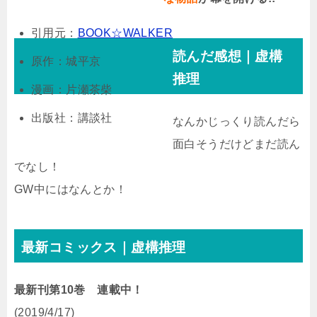
引用元：
BOOK☆WALKER
読んだ感想｜虚構
原作：城平京
推理
漫画：片瀬茶柴
出版社：講談社
なんかじっくり読んだら
面白そうだけどまだ読ん
でなし！
GW中にはなんとか！
最新コミックス｜虚構推理
最新刊第10巻 連載中！
(2019/4/17)