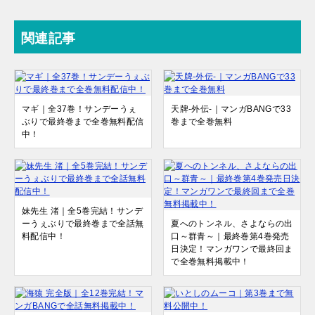
関連記事
マギ｜全37巻！サンデーうぇ
天牌-外伝-｜マンガBANGで33
ぶりで最終巻まで全巻無料配信
巻まで全巻無料
中！
妹先生 渚｜全5巻完結！サンデ
ーうぇぶりで最終巻まで全話無
夏へのトンネル、さよならの出
料配信中！
口～群青～｜最終巻第4巻発売
日決定！マンガワンで最終回ま
で全巻無料掲載中！