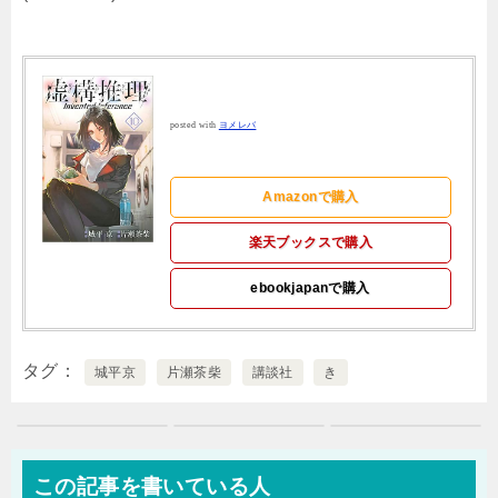
posted with
ヨメレバ
Amazonで購入
楽天ブックスで購入
ebookjapanで購入
タグ
城平京
片瀬茶柴
講談社
き
この記事を書いている人