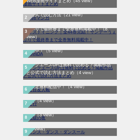
WEB漫画サイトまとめ
（45 view）
WEB漫画サイト一覧｜ブラウザで無料漫画
を公式で読む方法
（21 view）
ラストイニング｜全44巻完結！サンデーう
ぇぶりで最終巻まで全巻無料掲載中！
（8
view）
SANDA｜最新刊第3巻！マンガBANGで無料
配信中！
（5 view）
ヤングエースUPは無料で読める？掲載作品
と公式で読む方法まとめ
（4 view）
夏目友人帳｜最新刊30巻！マンガParkで期
間限定無料配信中！
（4 view）
鬼獄の夜｜全14巻完結！最終話まで全話無
ま行
（4 view）
料で読める公式マンガアプリ＿マンガ
ダンス・ダンス・ダンスール｜最新刊第25
Mee
（3 view）
巻！全話無料で読める公式マンガアプリ！
航宙軍士官、冒険者になる｜最新刊第6巻！
（3 view）
第5巻まで無料で読めるマンガアプリ！※順