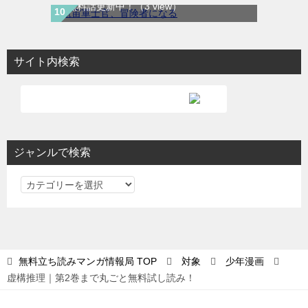
次無料話更新中！
（3 view）
サイト内検索
ジャンルで検索
ジ
ャ
ン
ル
で
無料立ち読みマンガ情報局
TOP
対象
少年漫画
検
虚構推理｜第2巻まで丸ごと無料試し読み！
索