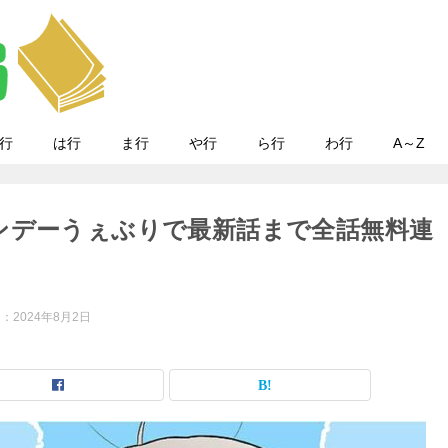
行
は行
ま行
や行
ら行
わ行
A～Z
ンデーうぇぶりで最新話まで全話無料連
日：
2024年8月2日