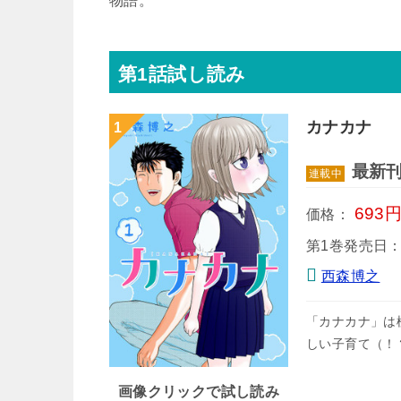
物語。
第1話試し読み
カナカナ
最新刊
連載中
693
価格：
第1巻発売日
西森博之
「カナカナ」は
しい子育て（！
画像クリックで試し読み