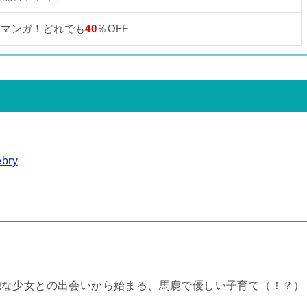
なマンガ！どれでも
40
％OFF
bry
独な少女との出会いから始まる、馬鹿で優しい子育て（！？）