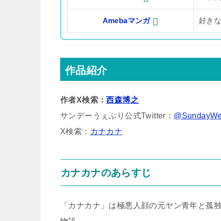
Amebaマンガ
好き
作品紹介
作者X検索：
西森博之
サンデーうぇぶり公式Twitter：
@SundayWe
X検索：
カナカナ
カナカナのあらすじ
「カナカナ」は極悪人顔の元ヤン青年と孤