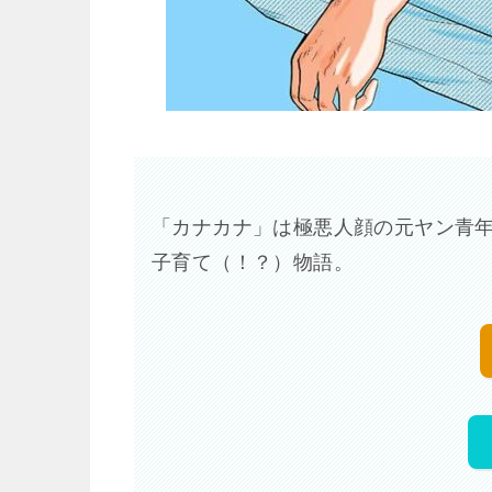
「カナカナ」は極悪人顔の元ヤン青
子育て（！？）物語。