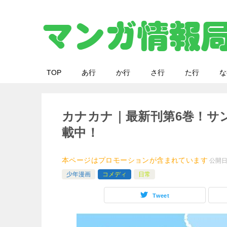
TOP
あ行
か行
さ行
た行
な
カナカナ｜最新刊第6巻！サ
載中！
本ページはプロモーションが含まれています
公開
少年漫画
コメディ
日常
Tweet