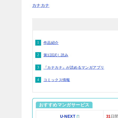
カナカナ
作品紹介
第1話試し読み
『カナカナ』が読めるマンガアプリ
コミックス情報
おすすめマンガサービス
U-NEXT
31
日