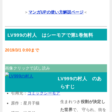
＞
マンガUPの使い方解説ページ
＜
LV999の村人 はシーモアで第1巻無料
2019/3/1 0:00まで
画像クリックで試し読み
LV999の村人 のあ
らすじ
引用元：
コミックシーモア
生まれつき
役割が決定し
原作：星月子猫
た世界
で、 守られ、街を