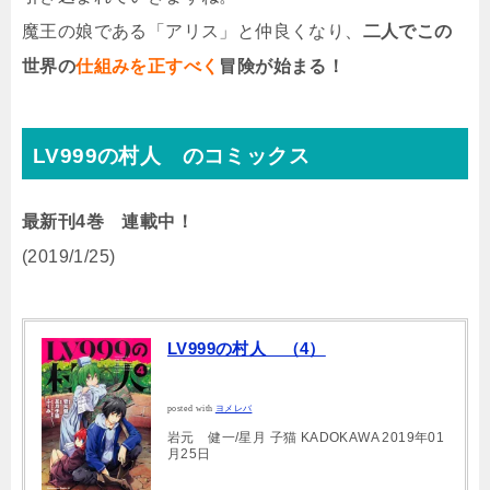
魔王の娘である「アリス」と仲良くなり、
二人でこの
世界の
仕組みを正すべく
冒険が始まる！
LV999の村人 のコミックス
最新刊4巻 連載中！
(2019/1/25)
LV999の村人 （4）
posted with
ヨメレバ
岩元 健一/星月 子猫 KADOKAWA 2019年01
月25日