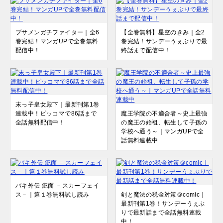
ブサメンガチファイター｜全6
【全巻無料】星空のきみ｜全2
巻完結！マンガUPで全巻無料
巻完結！サンデーうぇぶりで最
配信中！
終話まで配信中！
末っ子皇女殿下｜最新刊第1巻
連載中！ピッコマで86話まで
魔王学院の不適合者～史上最強
全話無料配信中！
の魔王の始祖、転生して子孫の
学校へ通う～｜マンガUPで全
話無料連載中
バキ外伝 疵面 －スカーフェイ
ス－｜第１巻無料試し読み
剣と魔法の税金対策＠comic｜
最新刊第1巻！サンデーうぇぶ
りで最新話まで全話無料連載
中！