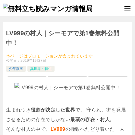
LV999の村人｜シーモアで第1巻無料公開
中！
本ページはプロモーションが含まれています
公開日：
2019年1月27日
少年漫画
異世界・転生
生まれつき
役割が決定した世界
で、 守られ、街を発展
させるための存在でしかない
最弱の存在・村人
。
そんな村人の中で、
LV999
の極致へたどり着いた一人