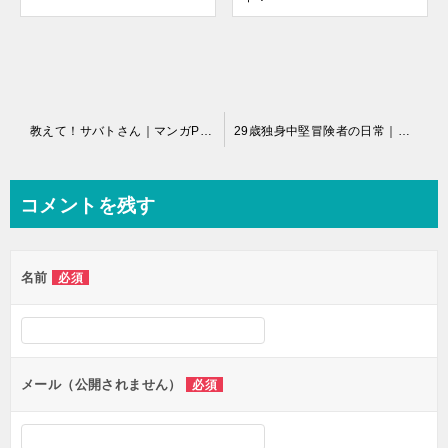
投
教えて！サバトさん｜マンガParkで全話無料連載開始！
29歳独身中堅冒険者の日常｜無料で読める漫画アプリ
稿
ナ
コメントを残す
ビ
ゲ
名前
必須
ー
シ
ョ
ン
メール（公開されません）
必須