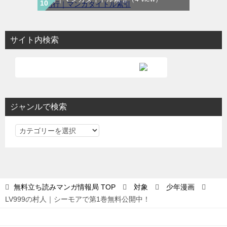
サイト内検索
ジャンルで検索
ジ
ャ
ン
ル
で
無料立ち読みマンガ情報局
TOP
対象
少年漫画
検
LV999の村人｜シーモアで第1巻無料公開中！
索