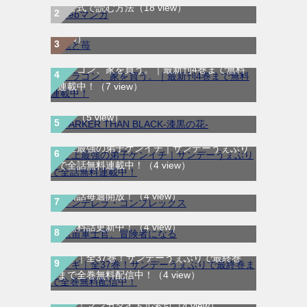
龍と苺｜最新刊第4巻！全巻無料で読める公
を公式で読む方法
（18 view）
式マンガアプリ＿サンデーうぇぶり
（10
view）
ドラゴン、家を買う。｜最新刊4巻まで無料
DARKER THAN BLACK-漆黒の花-｜全4巻完
連載中！
（7 view）
結！マンガUP!で最終巻まで全巻無料配信
中！
（5 view）
史上最強の弟子ケンイチ｜サンデーうぇぶり
で全話無料連載中！
（4 view）
シンデレラ・コンプレックス｜マンガMeeで
航宙軍士官、冒険者になる｜最新刊第6巻！
無料話毎週開放！
（4 view）
第5巻まで無料で読めるマンガアプリ！※順
次無料話更新中！
（4 view）
マギ｜全37巻！サンデーうぇぶりで最終巻
まで全巻無料配信中！
（4 view）
あ行｜マンガタイトル索引
（4 view）