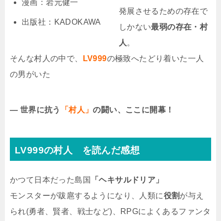
漫画：岩元健一
発展させるための存在で
出版社：KADOKAWA
しかない
最弱の存在・村
人
。
そんな村人の中で、
LV999
の極致へたどり着いた一人
の男がいた
― 世界に抗う
「村人」
の闘い、ここに開幕！
LV999の村人 を読んだ感想
かつて日本だった島国
「ヘキサルドリア」
モンスターが跋扈するようになり、人類に
役割
が与え
られ(勇者、賢者、戦士など)、RPGによくあるファンタ