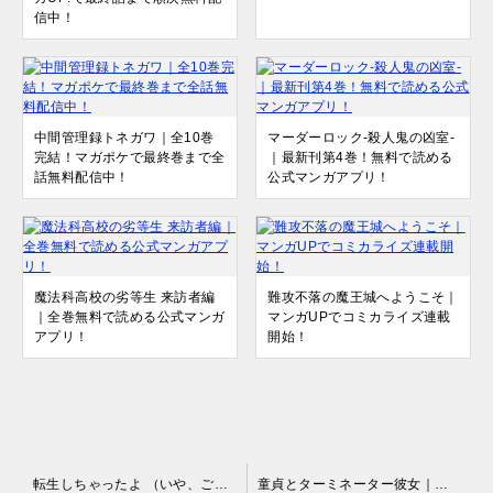
信中！
中間管理録トネガワ｜全10巻
マーダーロック-殺人鬼の凶室-
完結！マガポケで最終巻まで全
｜最新刊第4巻！無料で読める
話無料配信中！
公式マンガアプリ！
魔法科高校の劣等生 来訪者編
難攻不落の魔王城へようこそ｜
｜全巻無料で読める公式マンガ
マンガUPでコミカライズ連載
アプリ！
開始！
投
転生しちゃったよ （いや、ごめん）｜アルファポリス漫画で全話無料連載中
童貞とターミネーター彼女｜マンガParkで全話無料