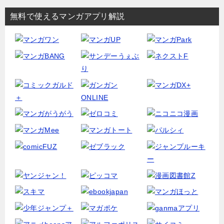
無料で使えるマンガアプリ解説