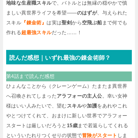
地味な生産職スキル
で、バトルとは無縁の穏やかで慎
ましい異世界ライフを希望――
のはずが
、与えられた
スキル
『錬金術』
は実は
聖剣
から
空飛ぶ船
まで何でも
作れる
超最強スキル
だった……！
読んだ感想｜いずれ最強の錬金術師？
第4話まで読んだ感想
ひょんなことから（クレーンゲーム）たまたま異世界
へ召喚されてしまった
アラフォーの主人公
。幸い女神
様はいい人みたいで、望む
スキル
や
加護
をあれやこれ
やとつけてくれて、おまけに新しい世界でアラフォー
スタートは厳しいだろうと
15歳
まで若返らしてくれる
といういたれりつくせりの状態で
冒険がスタート
しま