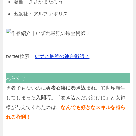
漫画：ささかまたろう
出版社：アルファポリス
twitter検索：
いずれ最強の錬金術師？
あらすじ
勇者でもないのに
勇者召喚に巻き込まれ
、異世界転生
してしまった
入間巧
。「巻き込んだお詫びに」と女神
様が与えてくれたのは、
なんでも好きなスキルを得ら
れる権利！