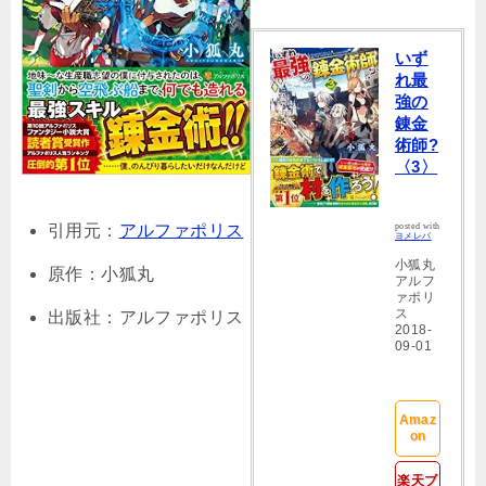
いず
れ最
強の
錬金
術師?
〈3〉
引用元：
アルファポリス
posted with
ヨメレバ
小狐丸
原作：小狐丸
アルフ
ァポリ
ス
出版社：アルファポリス
2018-
09-01
Amaz
on
楽天ブ