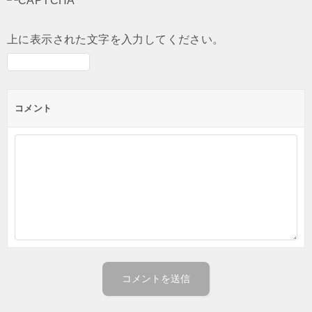
上に表示された文字を入力してください。
コメント