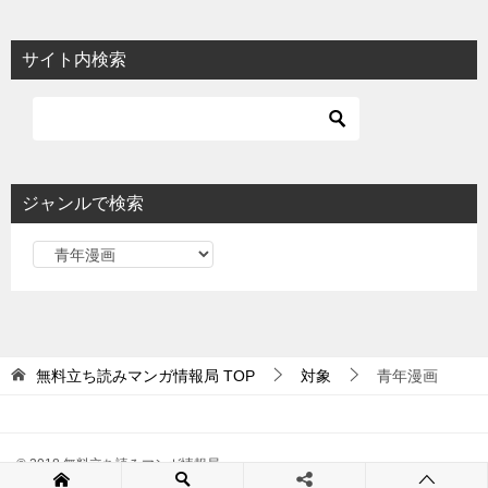
サイト内検索
ジャンルで検索
ジ
ャ
ン
ル
で
無料立ち読みマンガ情報局
TOP
対象
青年漫画
検
索
© 2018 無料立ち読みマンガ情報局