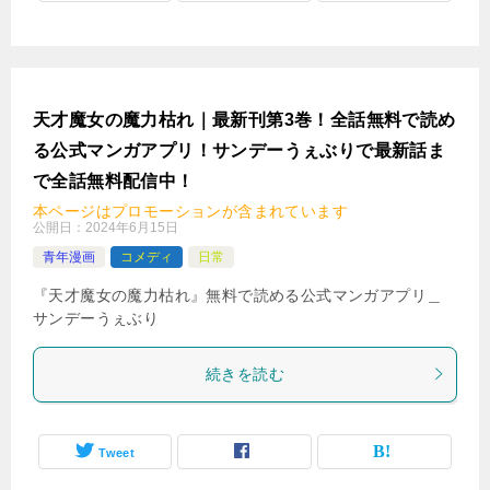
天才魔女の魔力枯れ｜最新刊第3巻！全話無料で読め
る公式マンガアプリ！サンデーうぇぶりで最新話ま
で全話無料配信中！
本ページはプロモーションが含まれています
公開日：
2024年6月15日
青年漫画
コメディ
日常
『天才魔女の魔力枯れ』無料で読める公式マンガアプリ＿
サンデーうぇぶり
続きを読む
Tweet