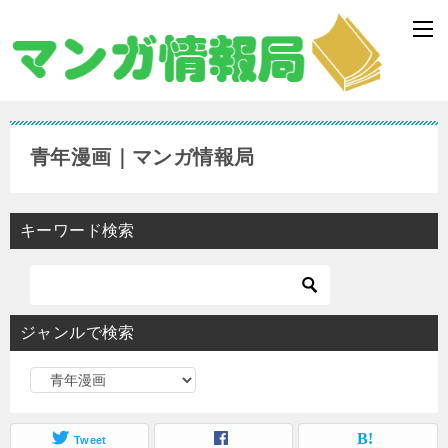
青年漫画｜マンガ情報局
キーワード検索
ジャンルで検索
ジ
ャ
ン
Tweet