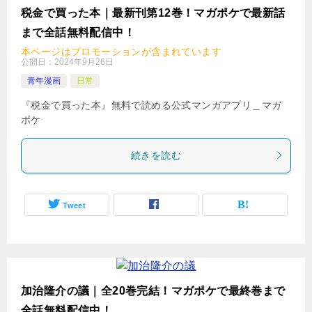
税金で買った本｜最新刊第12巻！マガポケで最新話
まで全話無料配信中！
本ページはプロモーションが含まれています
公開日：
2024年9月26日
青年漫画
日常
『税金で買った本』無料で読める公式マンガアプリ＿マガ
ポケ
続きを読む
Tweet
加治隆介の議｜全20巻完結！マガポケで最終巻まで
全話無料配信中！