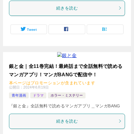
続きを読む
Tweet
銀と金｜全11巻完結！最終話まで全話無料で読める
マンガアプリ！マンガBANGで配信中！
本ページはプロモーションが含まれています
公開日：
2024年6月19日
青年漫画
ドラマ
ホラー・ミステリー
『銀と金』全話無料で読めるマンガアプリ＿マンガBANG
続きを読む