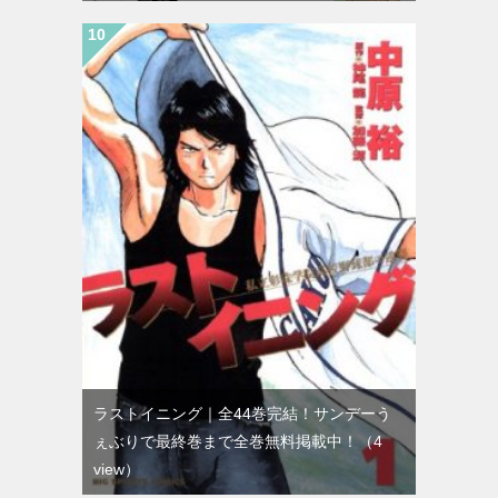
ラストイニング｜全44巻完結！サンデーう
ぇぶりで最終巻まで全巻無料掲載中！
（4
view）