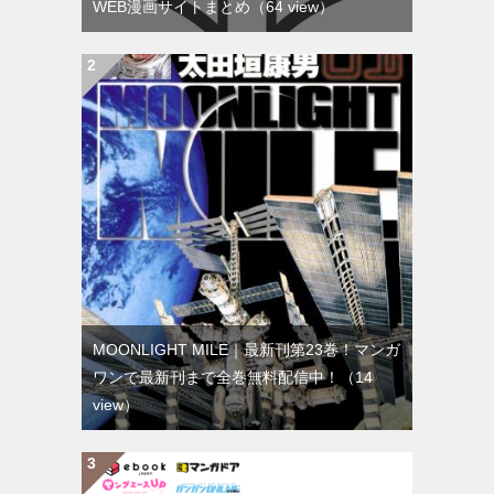
WEB漫画サイトまとめ
（64 view）
MOONLIGHT MILE｜最新刊第23巻！マンガ
ワンで最新刊まで全巻無料配信中！
（14
view）