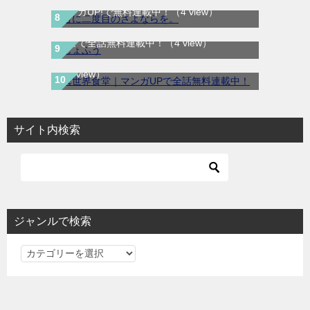
マンガUP!で無料連載中！
（4 view）
じょふう｜最新刊第1巻！マンガParkで最新
話まで全話無料連載中！
（4 view）
異世界食堂｜マンガUPで全話無料連載中！
（4 view）
サイト内検索
ジャンルで検索
ジ
ャ
ン
ル