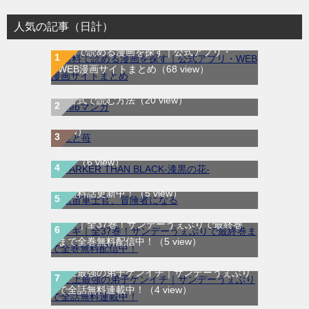
人気の記事（日計）
無料で読める漫画を探す｜公式アプリ・
WEB漫画サイトまとめ
（68 view）
WEB漫画サイト一覧｜ブラウザで無料漫画
龍と苺｜最新刊第4巻！全巻無料で読める公
を公式で読む方法
（20 view）
式マンガアプリ＿サンデーうぇぶり
（8
DARKER THAN BLACK-漆黒の花-｜全4巻完
view）
結！マンガUP!で最終巻まで全巻無料配信
航宙軍士官、冒険者になる｜最新刊第6巻！
中！
（6 view）
第5巻まで無料で読めるマンガアプリ！※順
次無料話更新中！
（5 view）
マギ｜全37巻！サンデーうぇぶりで最終巻
まで全巻無料配信中！
（5 view）
史上最強の弟子ケンイチ｜サンデーうぇぶり
で全話無料連載中！
（4 view）
君に二度目のさよならを。｜最新刊第2巻！