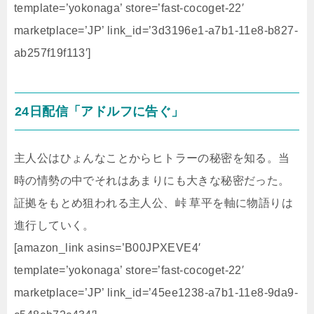
template=’yokonaga’ store=’fast-cocoget-22′
marketplace=’JP’ link_id=’3d3196e1-a7b1-11e8-b827-
ab257f19f113′]
24日配信「アドルフに告ぐ」
主人公はひょんなことからヒトラーの秘密を知る。当
時の情勢の中でそれはあまりにも大きな秘密だった。
証拠をもとめ狙われる主人公、峠 草平を軸に物語りは
進行していく。
[amazon_link asins=’B00JPXEVE4′
template=’yokonaga’ store=’fast-cocoget-22′
marketplace=’JP’ link_id=’45ee1238-a7b1-11e8-9da9-