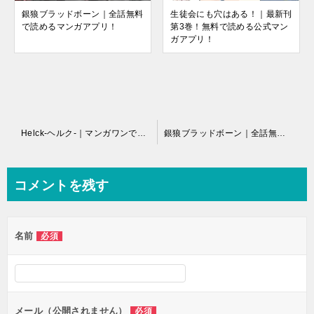
銀狼ブラッドボーン｜全話無料
生徒会にも穴はある！｜最新刊
で読めるマンガアプリ！
第3巻！無料で読める公式マン
ガアプリ！
投
Helck-ヘルク-｜マンガワンで全話無料
銀狼ブラッドボーン｜全話無料で読めるマンガアプリ！
稿
ナ
コメントを残す
ビ
ゲ
名前
必須
ー
シ
ョ
ン
メール（公開されません）
必須