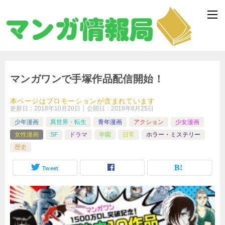
マンガワンで手塚作品配信開始！
本ページはプロモーションが含まれています
更新日：
2018年10月20日
公開日：
2018年8月25日
少年漫画
異世界・転生
青年漫画
アクション
少女漫画
女性漫画
SF
ドラマ
学園
日常
ホラー・ミステリー
歴史
Tweet