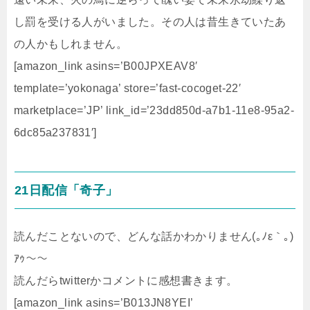
し罰を受ける人がいました。その人は昔生きていたあ
の人かもしれません。
[amazon_link asins=’B00JPXEAV8′
template=’yokonaga’ store=’fast-cocoget-22′
marketplace=’JP’ link_id=’23dd850d-a7b1-11e8-95a2-
6dc85a237831′]
21日配信「奇子」
読んだことないので、どんな話かわかりません(｡ﾉε｀｡)
ｱｩ～～
読んだらtwitterかコメントに感想書きます。
[amazon_link asins=’B013JN8YEI’