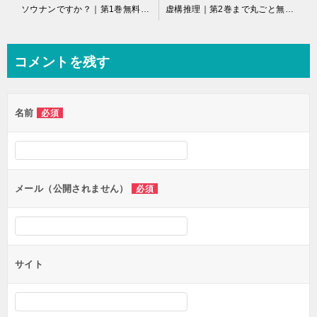
投
ソウナンですか？｜第1巻無料試し読み！
虚構推理｜第2巻まで丸ごと無料試し読み！
稿
ナ
コメントを残す
ビ
ゲ
名前
必須
ー
シ
ョ
ン
メール（公開されません）
必須
サイト