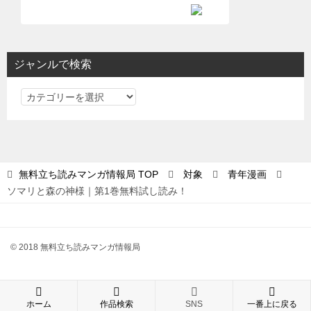
ジャンルで検索
ジ
ャ
ン
ル
で
無料立ち読みマンガ情報局
TOP
対象
青年漫画
検
ソマリと森の神様｜第1巻無料試し読み！
索
© 2018 無料立ち読みマンガ情報局
ホーム
作品検索
SNS
一番上に戻る