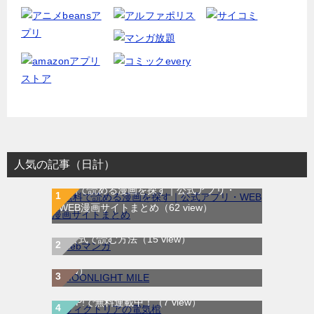
人気の記事（日計）
無料で読める漫画を探す｜公式アプリ・
WEB漫画サイトまとめ
（62 view）
WEB漫画サイト一覧｜ブラウザで無料漫画
MOONLIGHT MILE｜最新刊第23巻！マンガ
を公式で読む方法
（15 view）
ワンで最新刊まで全巻無料配信中！
（8
view）
ヴィクトリアの電気棺｜最新刊第2巻！マン
ガUP!で無料連載中！
（7 view）