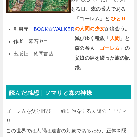
ある日、
森の番人である
「ゴーレム」と
ひとり
の人間の少女
が出会う。
引用元：
BOOK☆WALKER
滅びゆく種族「
人間
」と
作者：暮石ヤコ
森の番人「
ゴーレム
」の
出版社：徳間書店
父娘の絆を綴った旅の記
録。
読んだ感想｜ソマリと森の神様
ゴーレムを父と呼び、一緒に旅をする人間の子「ソマ
リ」
この世界では人間は迫害の対象であるため、正体を隠