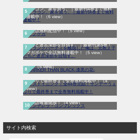
ドラゴン、家を買う。｜最新刊4巻まで無料
連載中！
（6 view）
テノゲカ｜最新刊第2巻！サンデーうぇぶり
で全話無料配信中！
（5 view）
Ａランクパーティを離脱した俺は、元教え子
たちと迷宮深部を目指す。｜最新刊第5巻！
DARKER THAN BLACK-漆黒の花-｜全4巻完
マガポケで全話無料連載中！
（5 view）
結！マンガUP!で最終巻まで全巻無料配信
中！
（5 view）
ラストイニング｜全44巻完結！サンデーう
ぇぶりで最終巻まで全巻無料掲載中！
（4
view）
シンデレラ・コンプレックス｜マンガMeeで
無料話毎週開放！
（4 view）
サイト内検索