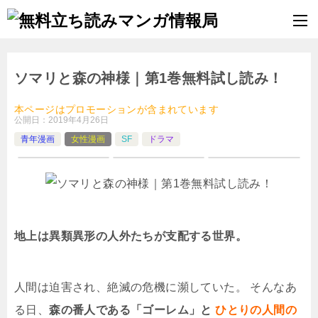
ソマリと森の神様｜第1巻無料試し読み！
本ページはプロモーションが含まれています
公開日：
2019年4月26日
青年漫画
女性漫画
SF
ドラマ
地上は異類異形の人外たちが支配する世界。
人間は迫害され、絶滅の危機に瀕していた。 そんなあ
る日、
森の番人である「ゴーレム」と
ひとりの人間の