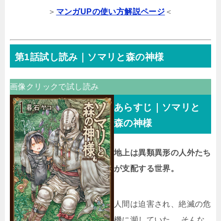
＞
マンガUPの使い方解説ページ
＜
第1話試し読み｜ソマリと森の神様
画像クリックで試し読み
あらすじ｜ソマリと
森の神様
地上は異類異形の人外たち
が支配する世界。
人間は迫害され、絶滅の危
機に瀕していた。 そんな