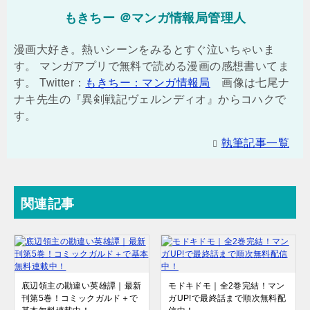
もきちー ＠マンガ情報局管理人
漫画大好き。熱いシーンをみるとすぐ泣いちゃいま
す。 マンガアプリで無料で読める漫画の感想書いてま
す。 Twitter：
もきちー：マンガ情報局
画像は七尾ナ
ナキ先生の『異剣戦記ヴェルンディオ』からコハクで
す。
執筆記事一覧
関連記事
底辺領主の勘違い英雄譚｜最新
モドキドモ｜全2巻完結！マン
刊第5巻！コミックガルド＋で
ガUP!で最終話まで順次無料配