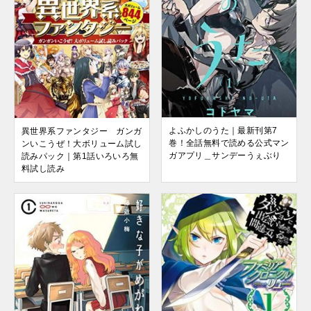
よふかしのうた｜最新刊第7
異世界系ファンタジー ガンガ
巻！全話無料で読める公式マン
ンいこうぜ！大ボリューム試し
ガアプリ＿サンデーうぇぶり
読みパック｜第1話いろいろ無
料試し読み