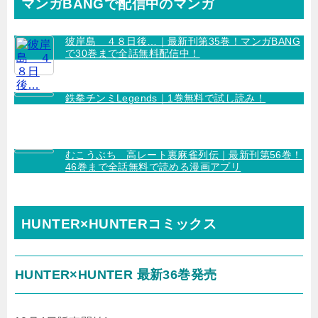
マンガBANGで配信中のマンガ
彼岸島 ４８日後…｜最新刊第35巻！マンガBANG
で30巻まで全話無料配信中！
鉄拳チンミLegends｜1巻無料で試し読み！
むこうぶち 高レート裏麻雀列伝｜最新刊第56巻！
46巻まで全話無料で読める漫画アプリ
HUNTER×HUNTERコミックス
HUNTER×HUNTER 最新36巻発売