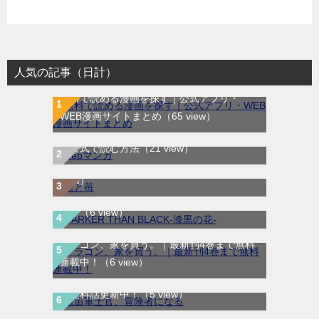
人気の記事（日計）
無料で読める漫画を探す｜公式アプリ・
WEB漫画サイトまとめ
（65 view）
WEB漫画サイト一覧｜ブラウザで無料漫画
龍と苺｜最新刊第4巻！全巻無料で読める公
を公式で読む方法
（21 view）
式マンガアプリ＿サンデーうぇぶり
（8
DARKER THAN BLACK-漆黒の花-｜全4巻完
view）
結！マンガUP!で最終巻まで全巻無料配信
中！
（6 view）
ドラゴン、家を買う。｜最新刊4巻まで無料
航宙軍士官、冒険者になる｜最新刊第6巻！
連載中！
（6 view）
第5巻まで無料で読めるマンガアプリ！※順
次無料話更新中！
（5 view）