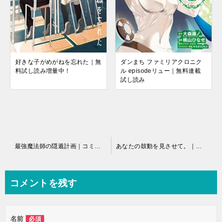
ダンまち ファミリアクロニク
好きな子がめがねを忘れた｜無
ル episodeリュー｜無料連載
料試し読み増量中！
試し読み
投
最強魔法師の隠遁計画｜コミックファイアで無料連載中!
あなたの鼓動を見させて。｜マンガワンで全話無料連載中
稿
ナ
コメントを残す
ビ
ゲ
名前
必須