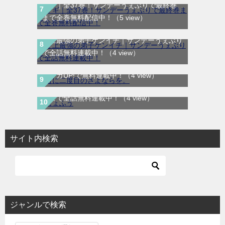
マギ｜全37巻！サンデーうぇぶりで最終巻
まで全巻無料配信中！
（5 view）
史上最強の弟子ケンイチ｜サンデーうぇぶり
で全話無料連載中！
（4 view）
君に二度目のさよならを。｜最新刊第2巻！
マンガUP!で無料連載中！
（4 view）
じょふう｜最新刊第1巻！マンガParkで最新
話まで全話無料連載中！
（4 view）
サイト内検索
ジャンルで検索