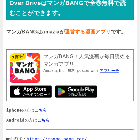
Over DriveはマンガBANGで全巻無料で読
むことができます。
マンガBANGはamaziaが
運営する漫画アプリ
です。
マンガBANG！人気漫画が毎日読める
マンガアプリ
Amazia, Inc.
無料
posted with
アプリーチ
iphone
の方は
こちら
Android
の方は
こちら
■公式HP：
https://manga-bang.com/