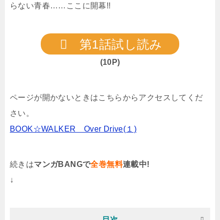
らない青春……ここに開幕!!
第1話試し読み
(10P)
ページが開かないときはこちらからアクセスしてくだ
さい。
BOOK☆WALKER Over Drive(１)
続きは
マンガBANGで
全巻無料
連載中!
↓
目次