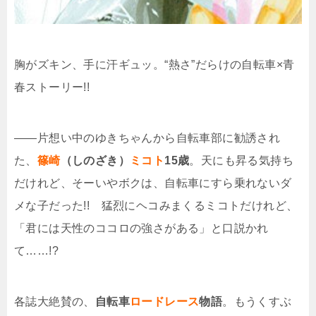
胸がズキン、手に汗ギュッ。“熱さ”だらけの自転車×青
春ストーリー!!
――片想い中のゆきちゃんから自転車部に勧誘され
た、
篠崎
（しのざき）
ミコト
15歳
。天にも昇る気持ち
だけれど、そーいやボクは、自転車にすら乗れないダ
メな子だった!! 猛烈にヘコみまくるミコトだけれど、
「君には天性のココロの強さがある」と口説かれ
て……!?
各誌大絶賛の、
自転車
ロードレース
物語
。もうくすぶ