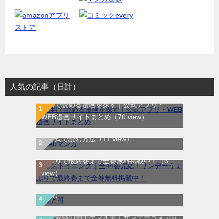
人気の記事（日計）
無料で読める漫画を探す｜公式アプリ・
WEB漫画サイトまとめ
（70 view）
WEB漫画サイト一覧｜ブラウザで無料漫画
を公式で読む方法
（17 view）
ラストイニング｜全44巻完結！サンデーう
ぇぶりで最終巻まで全巻無料掲載中！
（6
龍と苺｜最新刊第4巻！全巻無料で読める公
view）
式マンガアプリ＿サンデーうぇぶり
（6
view）
史上最強の弟子ケンイチ｜サンデーうぇぶり