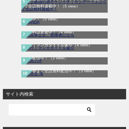
で全話無料連載中！
（5 view）
SANDA｜最新刊第3巻！マンガBANGで無料
航宙軍士官、冒険者になる｜最新刊第6巻！
配信中！
（5 view）
第5巻まで無料で読めるマンガアプリ！※順
次無料話更新中！
（4 view）
範馬刃牙｜全37巻完結！全話無料で読める
あ行｜マンガタイトル索引
（4 view）
マンガプリ！マンガBANGで最終巻まで全話
無料配信中！
（3 view）
妹先生 渚｜全5巻完結！サンデーうぇぶりで
最終巻まで全話無料配信中！
（3 view）
サイト内検索