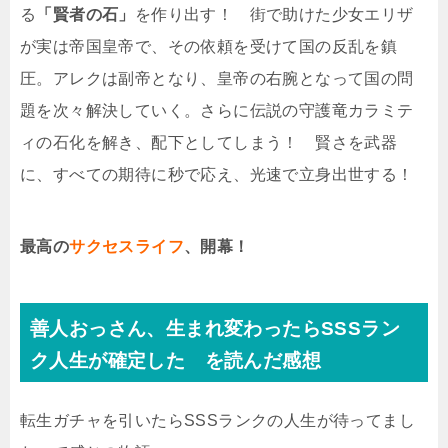
る
「賢者の石」
を作り出す！ 街で助けた少女エリザ
が実は帝国皇帝で、その依頼を受けて国の反乱を鎮
圧。アレクは副帝となり、皇帝の右腕となって国の問
題を次々解決していく。さらに伝説の守護竜カラミテ
ィの石化を解き、配下としてしまう！ 賢さを武器
に、すべての期待に秒で応え、光速で立身出世する！
最高の
サクセスライフ
、開幕！
善人おっさん、生まれ変わったらSSSラン
ク人生が確定した を読んだ感想
転生ガチャを引いたらSSSランクの人生が待ってまし