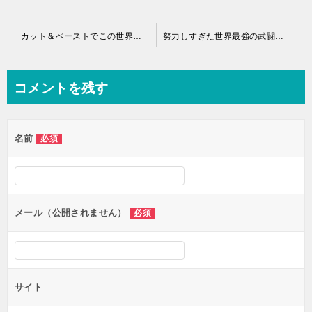
投
カット＆ペーストでこの世界を生きていく｜無料で読めるマンガアプリ！
努力しすぎた世界最強の武闘家は、魔法世界を余裕で生き抜く。｜無料で読めるマンガアプリ！
稿
ナ
コメントを残す
ビ
ゲ
名前
必須
ー
シ
ョ
ン
メール（公開されません）
必須
サイト