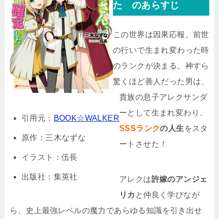
た のあらすじ
この世界は因果応報、前世
の行いで生まれ変わった時
のランクが決まる。神すら
驚くほど善人だった男は、
貴族の息子アレクサンダ
ーとして生まれ変わり、
引用元：
BOOK☆WALKER
SSSランク
の人生
をスタ
原作：三木なずな
ートさせた！
イラスト：伍長
出版社：集英社
アレクは
許嫁のアンジェ
リカ
と仲良く学びなが
ら、史上最強レベルの魔力であらゆる知識を引き出せ