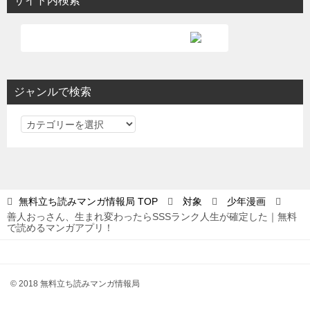
サイト内検索
ジャンルで検索
ジ
ャ
ン
ル
で
無料立ち読みマンガ情報局
TOP
対象
少年漫画
検
善人おっさん、生まれ変わったらSSSランク人生が確定した｜無料
索
で読めるマンガアプリ！
© 2018 無料立ち読みマンガ情報局