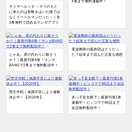
4巻まで無料連載中！
テツヲベルッタ ～テツのもと
に来たのは長靴をはいた猫では
なくドーベルマンだった～｜全
3巻無料で読めるマンガアプリ
電波教師の最終回はどうだっ
じゃあ、君の代わりに殺そう
た？結末まで読んだ正直な感想
か？｜最新刊第6巻！マンガ
BANGで2巻まで無料配信中！
堕天作戦｜体調不良により連載
休止中！【2020年】
末っ子皇女殿下｜最新刊第1巻
連載中！ピッコマで86話まで
全話無料配信中！