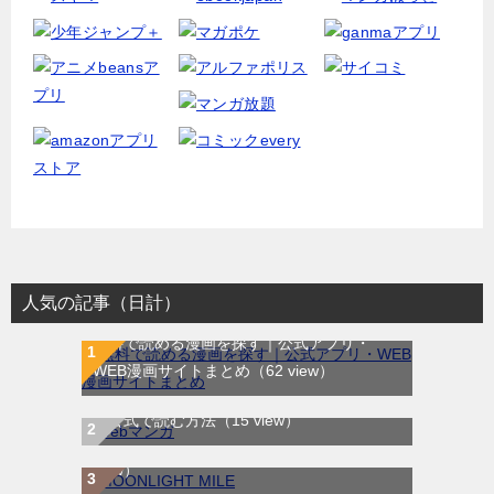
人気の記事（日計）
無料で読める漫画を探す｜公式アプリ・
WEB漫画サイトまとめ
（62 view）
WEB漫画サイト一覧｜ブラウザで無料漫画
MOONLIGHT MILE｜最新刊第23巻！マンガ
を公式で読む方法
（15 view）
ワンで最新刊まで全巻無料配信中！
（8
view）
ヴィクトリアの電気棺｜最新刊第2巻！マン