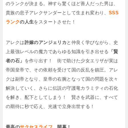
のランクが決まる。神すら驚くほど善人だった男は、
貴族の息子アレクサンダーとして生まれ変わり、
SSS
ランク
の人生
をスタートさせた！
アレクは
許嫁のアンジェリカ
と仲良く学びながら、史
上最強レベルの魔力であらゆる知識を引き出せる
「賢
者の石」
を作り出す！ 街で助けた少女エリザが実は
帝国皇帝で、その依頼を受けて国の反乱を鎮圧。アレ
クは副帝となり、皇帝の右腕となって国の問題を次々
解決していく。さらに伝説の守護竜カラミティの石化
を解き、配下としてしまう！ 賢さを武器に、すべて
の期待に秒で応え、光速で立身出世する！
最高の
サクセスライフ
、開幕！