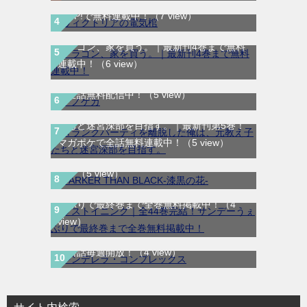
ガUP!で無料連載中！
（7 view）
ドラゴン、家を買う。｜最新刊4巻まで無料
連載中！
（6 view）
テノゲカ｜最新刊第2巻！サンデーうぇぶり
で全話無料配信中！
（5 view）
Ａランクパーティを離脱した俺は、元教え子
たちと迷宮深部を目指す。｜最新刊第5巻！
DARKER THAN BLACK-漆黒の花-｜全4巻完
マガポケで全話無料連載中！
（5 view）
結！マンガUP!で最終巻まで全巻無料配信
中！
（5 view）
ラストイニング｜全44巻完結！サンデーう
ぇぶりで最終巻まで全巻無料掲載中！
（4
view）
シンデレラ・コンプレックス｜マンガMeeで
無料話毎週開放！
（4 view）