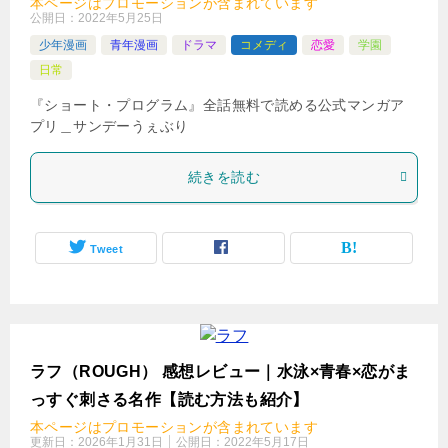
本ページはプロモーションが含まれています
公開日：
2022年5月25日
少年漫画
青年漫画
ドラマ
コメディ
恋愛
学園
日常
『ショート・プログラム』全話無料で読める公式マンガア
プリ＿サンデーうぇぶり
続きを読む
Tweet
ラフ（ROUGH） 感想レビュー｜水泳×青春×恋がま
っすぐ刺さる名作【読む方法も紹介】
本ページはプロモーションが含まれています
更新日：
2026年1月31日
公開日：
2022年5月17日