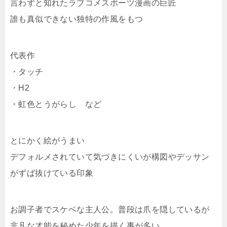
言わずと知れたラブコメスポーツ漫画の巨匠
検
索
誰も真似できない独特の作風をもつ
代表作
・タッチ
・H2
・虹色とうがらし など
とにかく絵がうまい
デフォルメされていて気づきにくいが構図やデッサン
がずば抜けている印象
お調子者でスケベな主人公。普段は爪を隠しているが
非凡な才能を秘めた少年を描く事が多い。