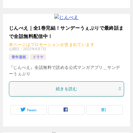
じんべえ｜全1巻完結！サンデーうぇぶりで最終話ま
で全話無料配信中！
本ページはプロモーションが含まれています
公開日：
2022年8月7日
青年漫画
ドラマ
『じんべえ』全話無料で読める公式マンガアプリ＿サンデ
ーうぇぶり
続きを読む
Tweet