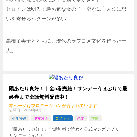
ヒロインは明るく勝ち気な女の子。密かに主人公に想
いを寄せるパターンが多い。
高橋留美子とともに、現代のラブコメ文化を作った一
人。
陽あたり良好！｜全5巻完結！サンデーうぇぶりで最
終巻まで全話無料配信中！
本ページはプロモーションが含まれています
公開日：
2024年4月1日
少年漫画
少女漫画
コメディ
恋愛
学園
『陽あたり良好！』全話無料で読める公式マンガアプリ＿
サンデーうぇぶり