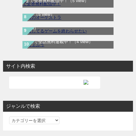
まで全巻無料配信中！
（5 view）
青のオーケストラ｜マンガワンで全話無料連
愛してるゲームを終わらせたい｜サンデーう
載中
（5 view）
ぇぶりで最新話まで全話無料連載中
（4
view）
じょふう｜最新刊第1巻！マンガParkで最新
話まで全話無料連載中！
（4 view）
サイト内検索
ジャンルで検索
ジ
ャ
ン