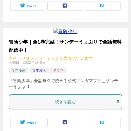
Tweet
冒険少年｜全1巻完結！サンデーうぇぶりで全話無料
配信中！
本ページはプロモーションが含まれています
公開日：
2022年8月8日
少年漫画
青年漫画
ドラマ
『冒険少年』全話無料で読める公式マンガアプリ＿サンデ
ーうぇぶり
続きを読む
Tweet