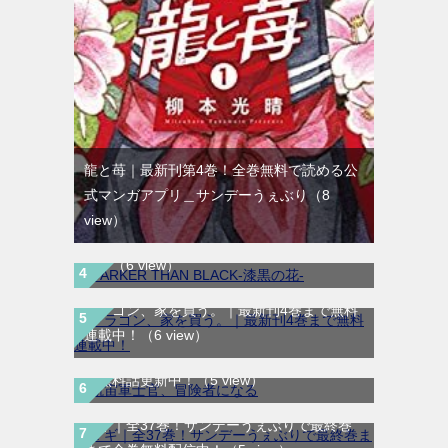
龍と苺｜最新刊第4巻！全巻無料で読める公
式マンガアプリ＿サンデーうぇぶり
（8
DARKER THAN BLACK-漆黒の花-｜全4巻完
view）
結！マンガUP!で最終巻まで全巻無料配信
中！
（6 view）
ドラゴン、家を買う。｜最新刊4巻まで無料
航宙軍士官、冒険者になる｜最新刊第6巻！
連載中！
（6 view）
第5巻まで無料で読めるマンガアプリ！※順
次無料話更新中！
（5 view）
マギ｜全37巻！サンデーうぇぶりで最終巻