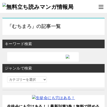
「むちまろ」の記事一覧
キーワード検索
ジャンルで検索
ジ
ャ
ン
ル
で
生徒会にも穴はある！｜最新刊第3巻！無料で読める