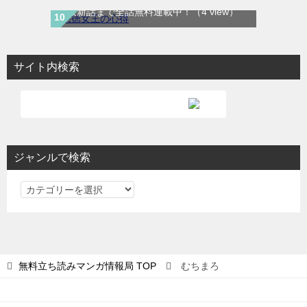
で最新話まで全話無料連載中！
（4 view）
サイト内検索
ジャンルで検索
ジ
ャ
ン
ル
で
無料立ち読みマンガ情報局
TOP
むちまろ
検
索