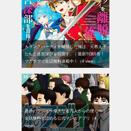
Ａランクパーティを離脱した俺は、元教え子
たちと迷宮深部を目指す。｜最新刊第5巻！
マガポケで全話無料連載中！
（4 view）
路傍のフジイ〜偉大なる凡人からの便り〜｜
全話無料で読める公式マンガアプリ
（4
view）