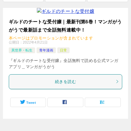
ル
で
検
ギルドのチートな受付嬢｜最新刊第6巻！マンガがう
索
がうで最新話まで全話無料連載中！
本ページはプロモーションが含まれています
公開日：
2022年4月21日
異世界・転生
青年漫画
日常
『ギルドのチートな受付嬢』全話無料で読める公式マンガ
アプリ＿マンガがうがう
続きを読む
Tweet