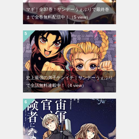
マギ｜全37巻！サンデーうぇぶりで最終巻
まで全巻無料配信中！
（5 view）
史上最強の弟子ケンイチ｜サンデーうぇぶり
で全話無料連載中！
（4 view）