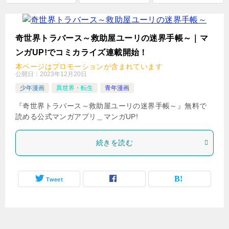
ル
で
検
奇世界トラバース～救助屋ユーリの迷界手帳～｜マ
索
ンガUP!でコミカライズ連載開始！
本ページはプロモーションが含まれています
公開日：
2023年12月20日
少年漫画
異世界・転生
青年漫画
『奇世界トラバース～救助屋ユーリの迷界手帳～』無料で
読める公式マンガアプリ＿マンガUP!
続きを読む
Tweet