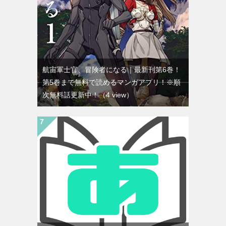
航宙軍士官、冒険者になる｜最新刊第6巻！
第5巻まで無料で読めるマンガアプリ！※順
次無料話更新中！
（4 view）