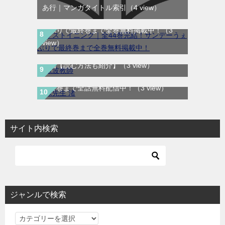
あ行｜マンガタイトル索引
（4 view）
ラストイニング｜全44巻完結！サンデーう
ぇぶりで最終巻まで全巻無料掲載中！
（3
電波教師 感想レビュー｜rawで探す人向けに
view）
オタク教師の型破りなやり方が意外と刺さる
理由【読む方法も紹介】
（3 view）
妹先生 渚｜全5巻完結！サンデーうぇぶりで
最終巻まで全話無料配信中！
（3 view）
サイト内検索
ジャンルで検索
ジ