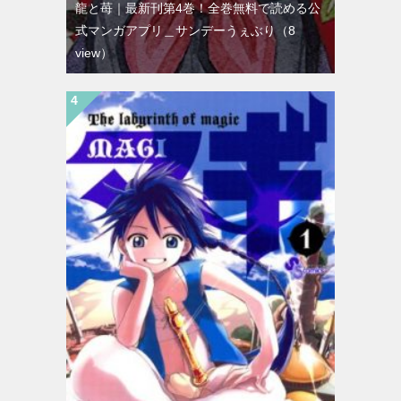
龍と苺｜最新刊第4巻！全巻無料で読める公
式マンガアプリ＿サンデーうぇぶり
（8
view）