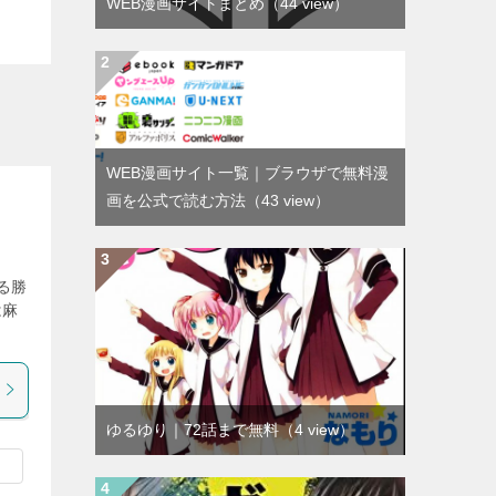
WEB漫画サイトまとめ
（44 view）
WEB漫画サイト一覧｜ブラウザで無料漫
画を公式で読む方法
（43 view）
る勝
は麻
ゆるゆり｜72話まで無料
（4 view）