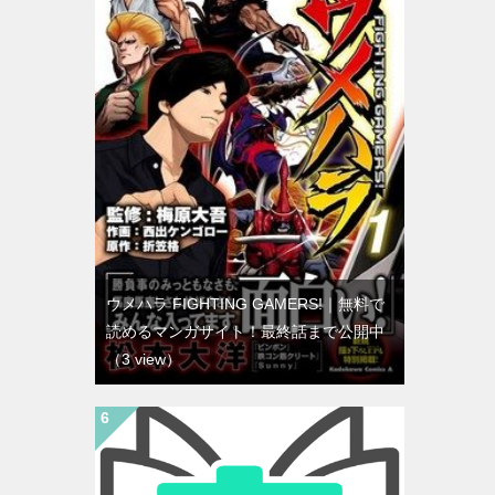
ウメハラ FIGHTING GAMERS!｜無料で
読めるマンガサイト！最終話まで公開中
（3 view）