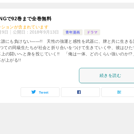
NGで92巻まで全巻無料
ーションが含まれています
月9日
公開日：
2018年9月13日
青年漫画
ドラマ
誰にも負けない――!! 天性の強運と感性を武器に、牌と共に生きる
かつての同級生たちが社会と折り合いをつけて生きていく中、彼はひた
上の闘いへと身を投じていく!! 「俺は一体、どのくらい強いのか!?
が上がる!!
続きを読む
Tweet