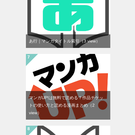
あ行｜マンガタイトル索引
（3 view）
マンガUP!は無料で読める？作品チケッ
トの使い方と読める漫画まとめ
（2
view）