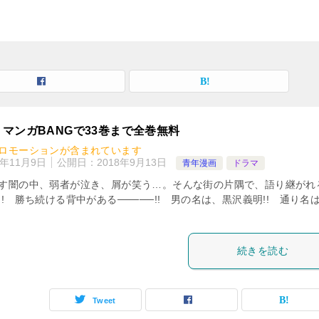
｜マンガBANGで33巻まで全巻無料
ロモーションが含まれています
8年11月9日
公開日：
2018年9月13日
青年漫画
ドラマ
す闇の中、弱者が泣き、屑が笑う…。そんな街の片隅で、語り継がれ
! 勝ち続ける背中がある─────!! 男の名は、黒沢義明!! 通り名
続きを読む
Tweet