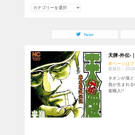
ジ
ャ
ン
ル
Tweet
で
検
索
天牌-外伝-
本ページはプ
更新日：
201
ネオンが落と
負が生まれる!
雀職人!!