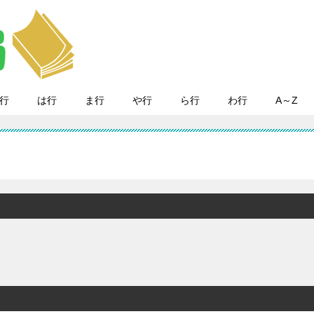
行
は行
ま行
や行
ら行
わ行
A～Z