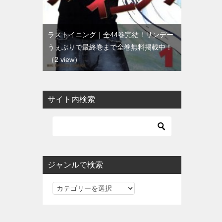
ラストイニング｜全44巻完結！サンデー
うぇぶりで最終巻まで全巻無料掲載中！
（2 view）
サイト内検索
ジャンルで検索
ジ
ャ
ン