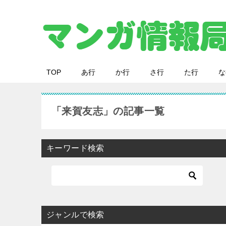
TOP
あ行
か行
さ行
た行
な
「来賀友志」の記事一覧
キーワード検索
ジャンルで検索