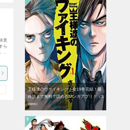
決意
すら
」…
王様達のヴァイキング｜全19巻完結！最
終話まで無料で読めるマンガアプリ！
（3
view）