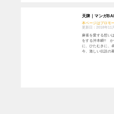
天牌｜マンガBA
本ページはプロモ
更新日：
2018年11
麻雀を愛する想いは
をする沖本瞬!! 
に、ひたむきに、卓
今、激しい伝説の幕