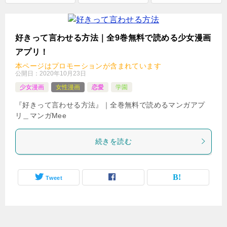
ル
で
検
好きって言わせる方法｜全9巻無料で読める少女漫画
索
アプリ！
本ページはプロモーションが含まれています
公開日：
2020年10月23日
少女漫画
女性漫画
恋愛
学園
『好きって言わせる方法』｜全巻無料で読めるマンガアプ
リ＿マンガMee
続きを読む
Tweet