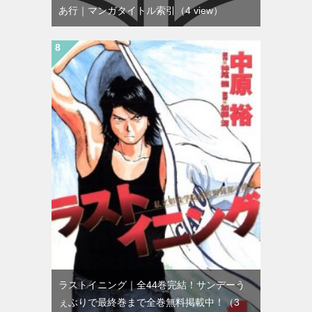
あ行｜マンガタイトル索引
（4 view）
ラストイニング｜全44巻完結！サンデーう
ぇぶりで最終巻まで全巻無料掲載中！
（3