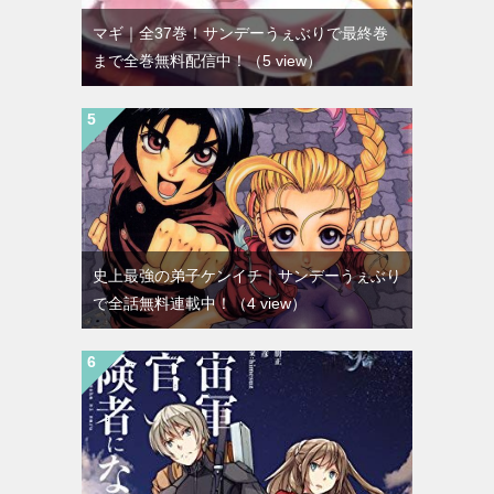
マギ｜全37巻！サンデーうぇぶりで最終巻
まで全巻無料配信中！
（5 view）
史上最強の弟子ケンイチ｜サンデーうぇぶり
で全話無料連載中！
（4 view）