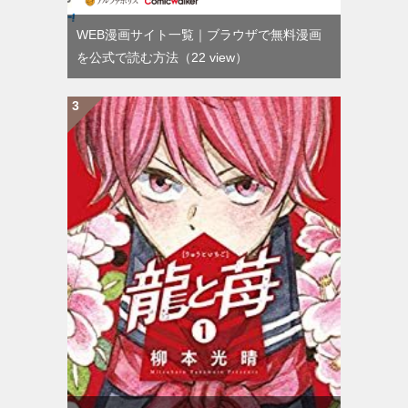
WEB漫画サイト一覧｜ブラウザで無料漫画
を公式で読む方法
（22 view）