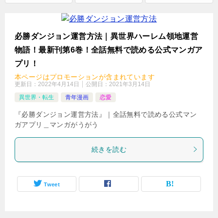
ル
で
検
必勝ダンジョン運営方法｜異世界ハーレム領地運営
索
物語！最新刊第6巻！全話無料で読める公式マンガア
プリ！
本ページはプロモーションが含まれています
更新日：
2022年4月14日
公開日：
2021年3月14日
異世界・転生
青年漫画
恋愛
『必勝ダンジョン運営方法』｜全話無料で読める公式マン
ガアプリ＿マンガがうがう
続きを読む
Tweet