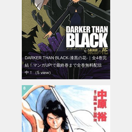
DARKER THAN BLACK-漆黒の花-｜全4巻完
結！マンガUP!で最終巻まで全巻無料配信
中！
（5 view）