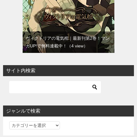
ヴィクトリアの電気棺｜最新刊第2巻！マン
ガUP!で無料連載中！
（4 view）
サイト内検索
ジャンルで検索
ジ
ャ