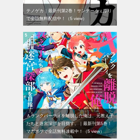
テノゲカ｜最新刊第2巻！サンデーうぇぶり
で全話無料配信中！
（5 view）
Ａランクパーティを離脱した俺は、元教え子
たちと迷宮深部を目指す。｜最新刊第5巻！
マガポケで全話無料連載中！
（5 view）