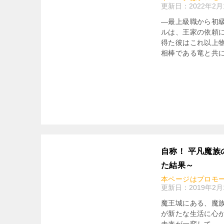
更新日：
2022年2月
―最上級職から初
ルは、王家の依頼
得た彼はこれ以上
相棒である竜と共
自称！ 平凡魔
た結果～
本ページはプロモ
更新日：
2019年2月
魔王城にある、魔族
が新たな生活に心
未来が一変して…