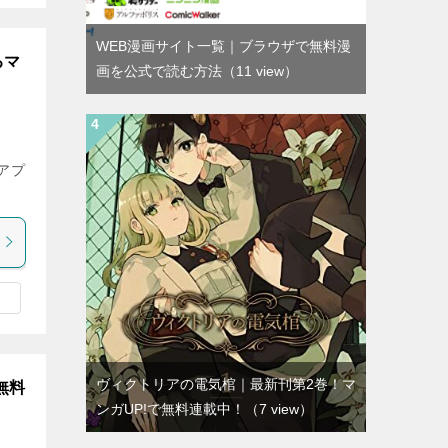
WEB漫画サイト一覧｜ブラウザで無料漫
るマ
画を公式で読む方法
（11 view）
アプ
ヴィクトリアの電気棺｜最新刊第2巻！マ
無料
ンガUP!で無料連載中！
（7 view）