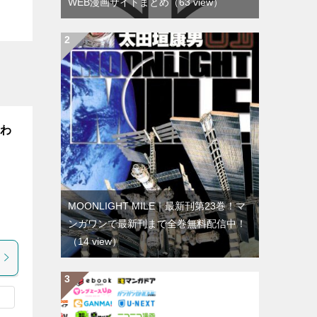
WEB漫画サイトまとめ
（63 view）
慕わ
MOONLIGHT MILE｜最新刊第23巻！マ
ま
ンガワンで最新刊まで全巻無料配信中！
（14 view）