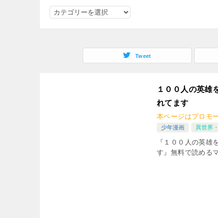
ジ
ャ
ン
ル
Tweet
で
検
索
１００人の英雄
れてます
本ページはプロモ
少年漫画
異世界
『１００人の英雄
す』無料で読める