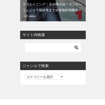
ラストイニング｜全44巻完結！サンデー
うぇぶりで最終巻まで全巻無料掲載中！
（4 view）
サイト内検索
ジャンルで検索
ジ
ャ
ン
ル
で