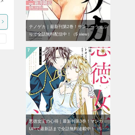
テノゲカ｜最新刊第2巻！サンデーうぇぶ
りで全話無料配信中！
（5 view）
悪徳女王の心得｜最新刊第3巻！マンガ
UP!で最新話まで全話無料連載中！
（5