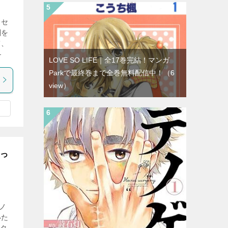
クセ
酬を
て、
―
LOVE SO LIFE｜全17巻完結！マンガ
Parkで最終巻まで全巻無料配信中！
（6
view）
まっ
ノ
いた
ンタ