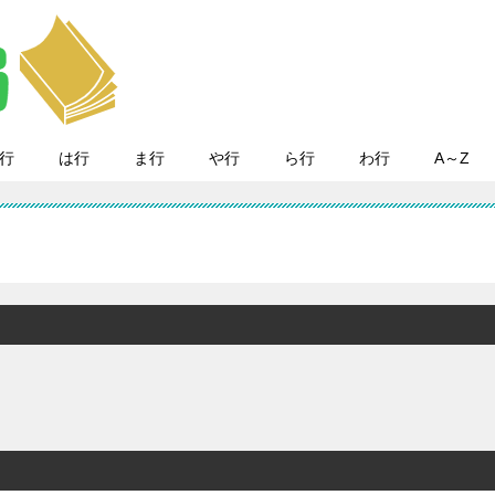
行
は行
ま行
や行
ら行
わ行
A～Z