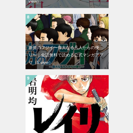
view）
路傍のフジイ〜偉大なる凡人からの便
り〜｜全話無料で読める公式マンガアプ
リ
（5 view）