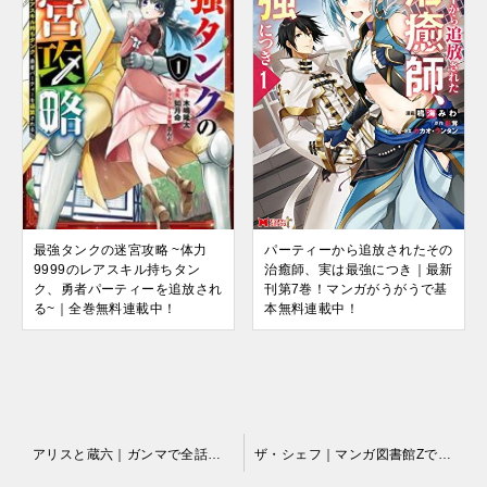
最強タンクの迷宮攻略 ~体力
パーティーから追放されたその
9999のレアスキル持ちタン
治癒師、実は最強につき｜最新
ク、勇者パーティーを追放され
刊第7巻！マンガがうがうで基
る~｜全巻無料連載中！
本無料連載中！
投
アリスと蔵六｜ガンマで全話無料配信中
ザ・シェフ｜マンガ図書館Zで全41巻読み放題
稿