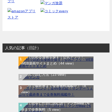
人気の記事（日計）
無料で読める漫画を探す｜公式アプリ・
WEB漫画サイトまとめ
（44 view）
WEB漫画サイト一覧｜ブラウザで無料漫画
を公式で読む方法
（23 view）
ラストイニング｜全44巻完結！サンデーう
ぇぶりで最終巻まで全巻無料掲載中！
（8
view）
初めて恋をした日に読む話｜マンガMeeで6
巻まで全巻無料
（5 view）