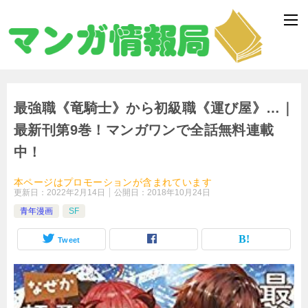
最強職《竜騎士》から初級職《運び屋》…｜
最新刊第9巻！マンガワンで全話無料連載
中！
本ページはプロモーションが含まれています
更新日：
2022年2月14日
公開日：
2018年10月24日
青年漫画
SF
Tweet