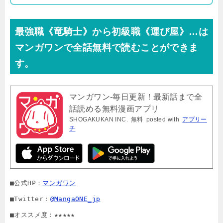
最強職《竜騎士》から初級職《運び屋》…は
マンガワンで全話無料で読むことができま
す。
マンガワン-毎日更新！最新話まで全
話読める無料漫画アプリ
SHOGAKUKAN INC.
無料
posted with
アプリー
チ
■公式HP：
マンガワン
■Twitter：
@MangaONE_jp
■オススメ度：★★★★★