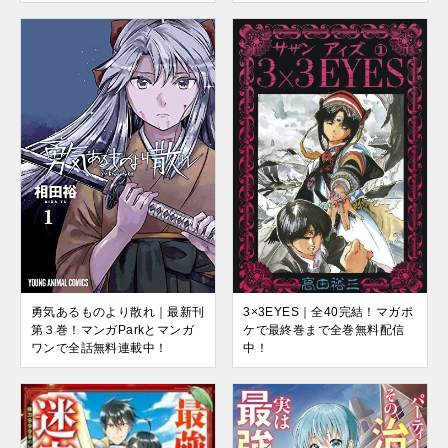
勇気あるものより散れ｜最新刊
3×3EYES｜全40完結！マガポ
第３巻！マンガParkとマンガ
ケで最終巻まで全巻無料配信
ワンで全話無料連載中！
中！