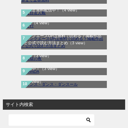
夏目友人帳｜最新刊30巻！マンガParkで期
間限定無料配信中！
（4 view）
ま行
（4 view）
ヤングエースUPは無料で読める？掲載作品
鬼獄の夜｜全14巻完結！最終話まで全話無
と公式で読む方法まとめ
（3 view）
料で読める公式マンガアプリ＿マンガ
Mee
（3 view）
SANDA｜最新刊第3巻！マンガBANGで無料
ダンス・ダンス・ダンスール｜最新刊第25
配信中！
（3 view）
巻！全話無料で読める公式マンガアプリ！
（3 view）
サイト内検索