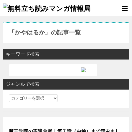
「かやはるか」の記事一覧
キーワード検索
ジャンルで検索
ジ
ャ
ン
ル
で
魔王学院の不適合者｜第７話（中編）まで読みまし