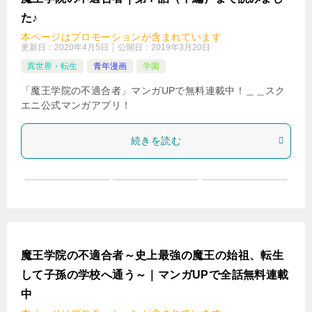
検
た♪
索
本ページはプロモーションが含まれています
更新日：
2020年4月5日
公開日：
2019年3月20日
異世界・転生
青年漫画
学園
「魔王学院の不適合者」マンガUPで無料連載中！＿＿スク
エニ公式マンガアプリ！
続きを読む
魔王学院の不適合者～史上最強の魔王の始祖、転生
して子孫の学校へ通う～｜マンガUPで全話無料連載
中