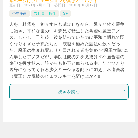
本ページはプロモーションが含まれています
更新日：
2021年7月13日
公開日：
2018年10月17日
少年漫画
異世界・転生
SF
人を、精霊を、神々すらも滅ぼしながら、延々と続く闘争
に飽き、平和な世の中を夢見て転生した暴虐の魔王アノ
ス。しかし二千年後、彼を待っていたのは平和に慣れて弱
くなりすぎた子孫たちと、衰退を極めた魔法の数々だっ
た。魔王の生まれ変わりと目される者を集めた“魔王学院”に
入学したアノスだが、学院は彼の力を見抜けず不適合者の
烙印を押す始末。誰からも格下と侮られる中、ただひとり
親身になってくれる少女ミーシャを配下に加え、不適合者
（魔王）が魔族のヒエラルキーを駆け上がる!!
続きを読む