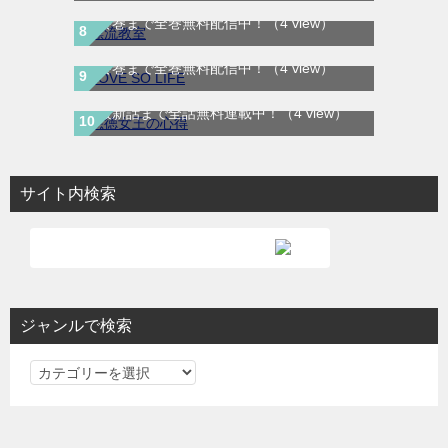
最終巻まで全巻無料配信中！
（4 view）
LOVE SO LIFE｜全17巻完結！マンガParkで
最終巻まで全巻無料配信中！
（4 view）
悪徳女王の心得｜最新刊第3巻！マンガUP!
で最新話まで全話無料連載中！
（4 view）
サイト内検索
ジャンルで検索
ジ
ャ
ン
ル