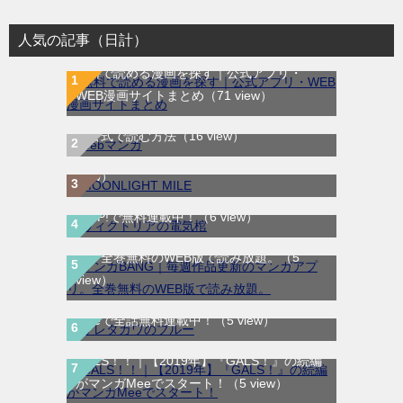
人気の記事（日計）
無料で読める漫画を探す｜公式アプリ・
WEB漫画サイトまとめ
（71 view）
WEB漫画サイト一覧｜ブラウザで無料漫画
MOONLIGHT MILE｜最新刊第23巻！マンガ
を公式で読む方法
（16 view）
ワンで最新刊まで全巻無料配信中！
（10
view）
ヴィクトリアの電気棺｜最新刊第2巻！マン
ガUP!で無料連載中！
（6 view）
マンガBANG｜毎週作品更新のマンガアプ
リ。全巻無料のWEB版で読み放題。
（5
サレタガワのブルー｜最新刊第5巻！妻の不
view）
倫から始まる物語の結末やいかに！マンガ
Meeで全話無料連載中！
（5 view）
GALS！！｜【2019年】『GALS！』の続編
がマンガMeeでスタート！
（5 view）
漂流教室｜全6巻完結！サンデーうぇぶりで