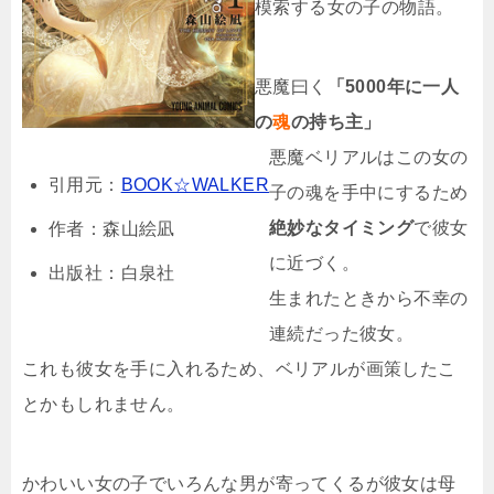
模索する女の子の物語。
悪魔曰く
「5000年に一人
の
魂
の持ち主」
悪魔ベリアルはこの女の
引用元：
BOOK☆WALKER
子の魂を手中にするため
絶妙なタイミング
で彼女
作者：森山絵凪
に近づく。
出版社：白泉社
生まれたときから不幸の
連続だった彼女。
これも彼女を手に入れるため、ベリアルが画策したこ
とかもしれません。
かわいい女の子でいろんな男が寄ってくるが彼女は母