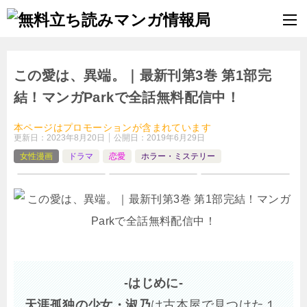
この愛は、異端。｜最新刊第3巻 第1部完
結！マンガParkで全話無料配信中！
本ページはプロモーションが含まれています
更新日：
2023年8月20日
公開日：
2019年6月29日
女性漫画
ドラマ
恋愛
ホラー・ミステリー
-はじめに-
天涯孤独の少女・淑乃
は古本屋で見つけた１