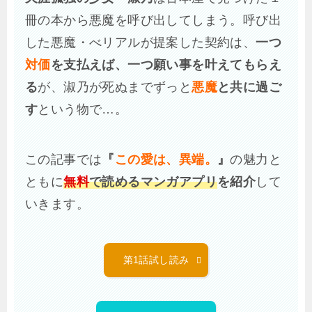
冊の本から悪魔を呼び出してしまう。呼び出
した悪魔・べリアルが提案した契約は、
一つ
対価
を支払えば、一つ願い事を叶えてもらえ
る
が、淑乃が死ぬまでずっと
悪魔
と共に過ご
す
という物で…。
この記事では
『
この愛は、異端。
』
の魅力と
ともに
無料
で読めるマンガアプリ
を紹介
して
いきます。
第1話試し読み