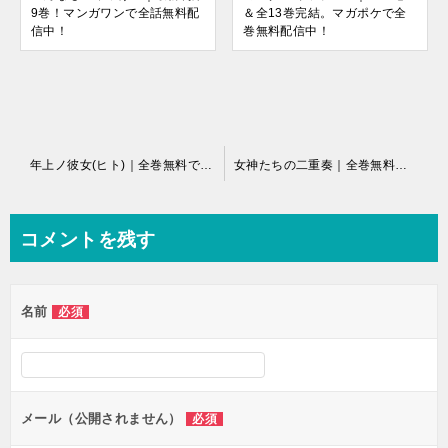
9巻！マンガワンで全話無料配
＆全13巻完結。マガポケで全
信中！
巻無料配信中！
投
年上ノ彼女(ヒト)｜全巻無料で読める公式マンガアプリ！
女神たちの二重奏｜全巻無料で読めるマンガアプリ！
稿
ナ
コメントを残す
ビ
ゲ
名前
必須
ー
シ
ョ
ン
メール（公開されません）
必須