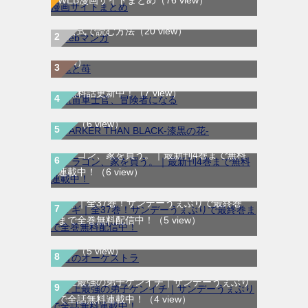
WEB漫画サイトまとめ
（76 view）
WEB漫画サイト一覧｜ブラウザで無料漫画
龍と苺｜最新刊第4巻！全巻無料で読める公
を公式で読む方法
（20 view）
式マンガアプリ＿サンデーうぇぶり
（8
航宙軍士官、冒険者になる｜最新刊第6巻！
view）
第5巻まで無料で読めるマンガアプリ！※順
DARKER THAN BLACK-漆黒の花-｜全4巻完
次無料話更新中！
（7 view）
結！マンガUP!で最終巻まで全巻無料配信
中！
（6 view）
ドラゴン、家を買う。｜最新刊4巻まで無料
連載中！
（6 view）
マギ｜全37巻！サンデーうぇぶりで最終巻
まで全巻無料配信中！
（5 view）
青のオーケストラ｜マンガワンで全話無料連
載中
（5 view）
史上最強の弟子ケンイチ｜サンデーうぇぶり
で全話無料連載中！
（4 view）