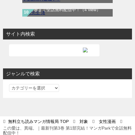
妹先生 渚｜全5巻完結！サンデーうぇぶりで
最終巻まで全話無料配信中！
（4 view）
サイト内検索
ジャンルで検索
ジ
ャ
ン
ル
で
無料立ち読みマンガ情報局
TOP
対象
女性漫画
検
この愛は、異端。｜最新刊第3巻 第1部完結！マンガParkで全話無料
索
配信中！