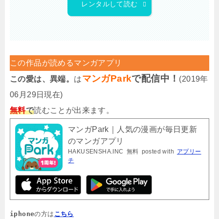
レンタルして読む
この作品が読めるマンガアプリ
マンガPark
で配信中！
この愛は、異端。
は
(2019年
06月29日現在)
無料
で
読むことが出来ます。
マンガPark｜人気の漫画が毎日更新
のマンガアプリ
HAKUSENSHA.INC
無料
posted with
アプリー
チ
iphone
の方は
こちら