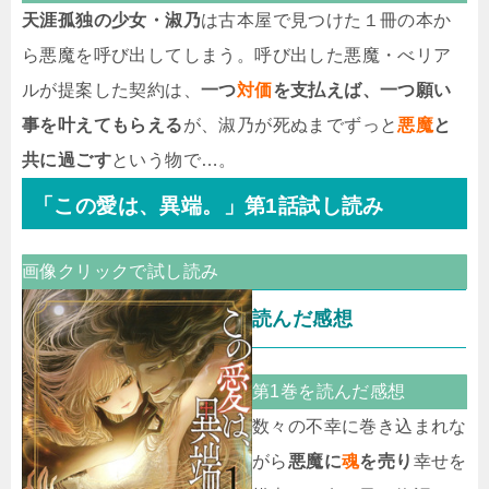
天涯孤独の少女・淑乃
は古本屋で見つけた１冊の本か
ら悪魔を呼び出してしまう。呼び出した悪魔・べリア
ルが提案した契約は、
一つ
対価
を支払えば、一つ願い
事を叶えてもらえる
が、淑乃が死ぬまでずっと
悪魔
と
共に過ごす
という物で…。
「この愛は、異端。」第1話試し読み
画像クリックで試し読み
読んだ感想
第1巻を読んだ感想
数々の不幸に巻き込まれな
がら
悪魔に
魂
を売り
幸せを