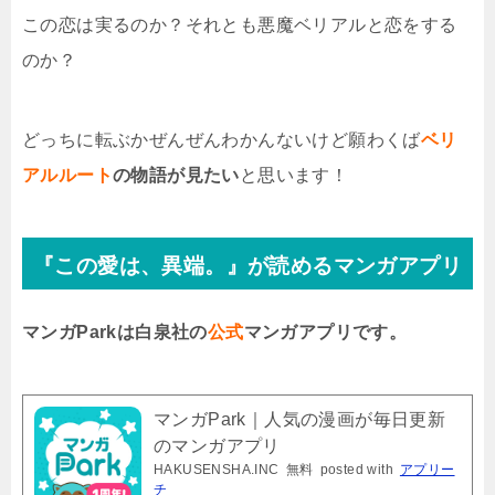
この恋は実るのか？それとも悪魔ベリアルと恋をする
のか？
どっちに転ぶかぜんぜんわかんないけど願わくば
ベリ
アルルート
の物語が見たい
と思います！
『この愛は、異端。』が読めるマンガアプリ
マンガParkは白泉社の
公式
マンガアプリです。
マンガPark｜人気の漫画が毎日更新
のマンガアプリ
HAKUSENSHA.INC
無料
posted with
アプリー
チ