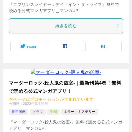
『ゴブリンスレイヤー：デイ・イン・ザ・ライフ』無料で
読める公式マンガアプリ＿マンガUP!
続きを読む
Tweet
マーダーロック-殺人鬼の凶室-｜最新刊第4巻！無料
で読める公式マンガアプリ！
本ページはプロモーションが含まれています
公開日：
2023年6月26日
青年漫画
ドラマ
学園
ホラー・ミステリー
『マーダーロック-殺人鬼の凶室-』無料で読める公式マンガ
アプリ＿マンガUP!