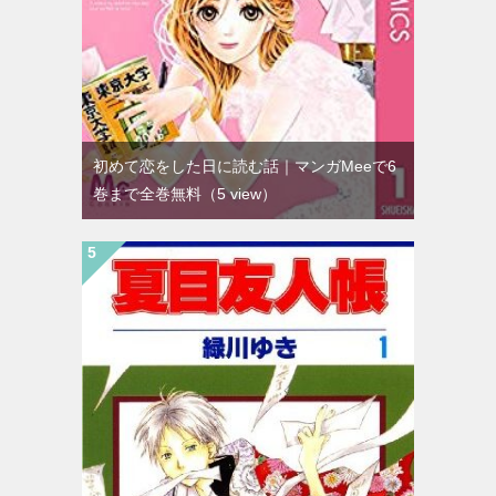
初めて恋をした日に読む話｜マンガMeeで6
巻まで全巻無料
（5 view）