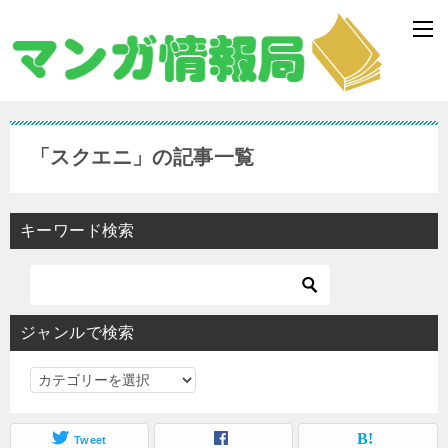
「スクエニ」の記事一覧
キーワード検索
ジャンルで検索
ジ
ャ
ン
Tweet