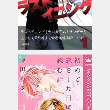
ラストイニング｜全44巻完結！サンデーう
ぇぶりで最終巻まで全巻無料掲載中！
（6
view）