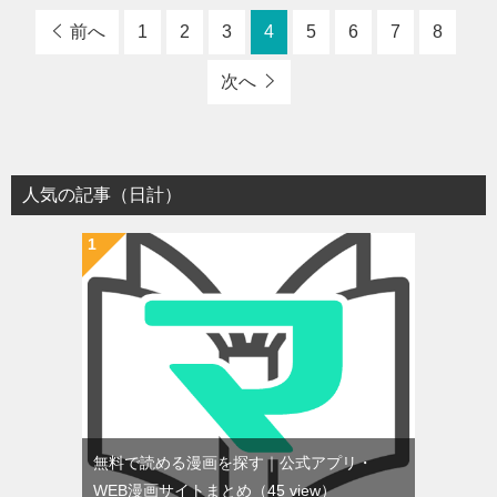
前へ
1
2
3
4
5
6
7
8
次へ
人気の記事（日計）
無料で読める漫画を探す｜公式アプリ・
WEB漫画サイトまとめ
（45 view）