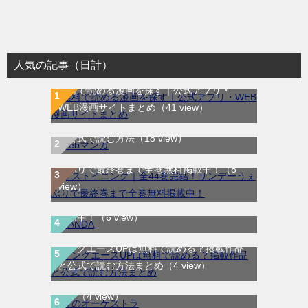
人気の記事（日計）
無料で読める漫画を探す｜公式アプリ・
WEB漫画サイトまとめ
（41 view）
WEB漫画サイト一覧｜ブラウザで無料漫画
を公式で読む方法
（18 view）
ラストイニング｜全44巻完結！サンデーう
ぇぶりで最終巻まで全巻無料掲載中！
（8
view）
SANDA｜最新刊第3巻！マンガBANGで無料
配信中！
（6 view）
ヤングエースUPは無料で読める？掲載作品
と公式で読む方法まとめ
（4 view）
青のオーケストラ｜マンガワンで全話無料連
載中
（4 view）