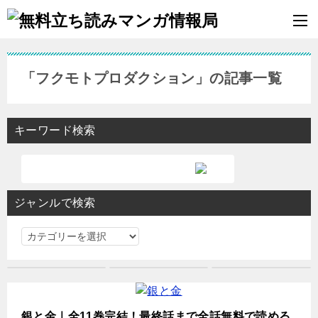
「フクモトプロダクション」の記事一覧
キーワード検索
ジャンルで検索
ジ
ャ
ン
ル
で
銀と金｜全11巻完結！最終話まで全話無料で読める