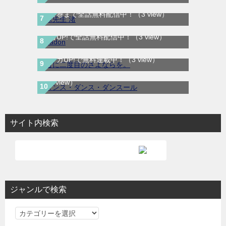
妹先生 渚｜全5巻完結！サンデーうぇぶりで
最終巻まで全話無料配信中！
（3 view）
BADON-バードン-｜最新刊第8巻連載中！マ
ンガUP!で全話無料配信中！
（3 view）
君に二度目のさよならを。｜最新刊第2巻！
ダンス・ダンス・ダンスール｜最新刊第25
マンガUP!で無料連載中！
（3 view）
巻！全話無料で読める公式マンガアプリ！
（3 view）
サイト内検索
ジャンルで検索
ジ
ャ