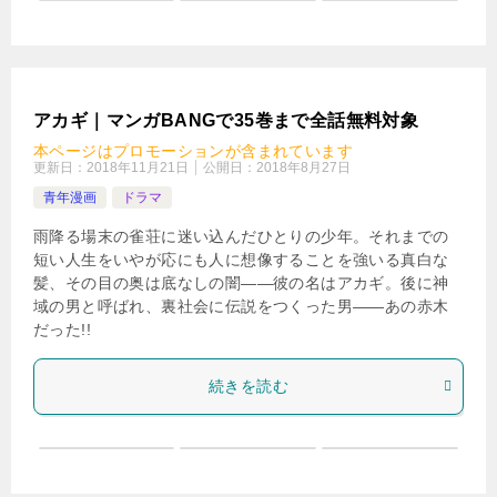
アカギ｜マンガBANGで35巻まで全話無料対象
本ページはプロモーションが含まれています
更新日：
2018年11月21日
公開日：
2018年8月27日
青年漫画
ドラマ
雨降る場末の雀荘に迷い込んだひとりの少年。それまでの
短い人生をいやが応にも人に想像することを強いる真白な
髪、その目の奥は底なしの闇――彼の名はアカギ。後に神
域の男と呼ばれ、裏社会に伝説をつくった男――あの赤木
だった!!
続きを読む