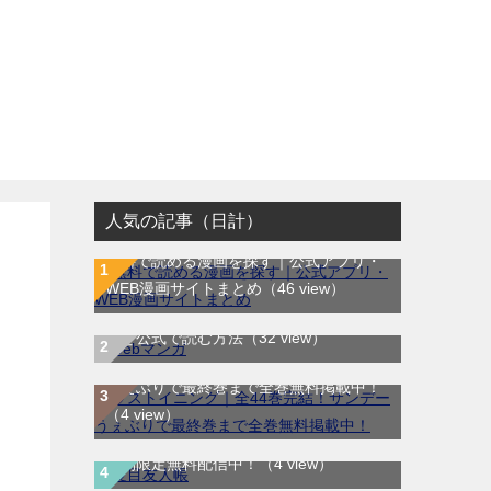
人気の記事（日計）
無料で読める漫画を探す｜公式アプリ・
WEB漫画サイトまとめ
（46 view）
WEB漫画サイト一覧｜ブラウザで無料漫
画を公式で読む方法
（32 view）
ラストイニング｜全44巻完結！サンデー
うぇぶりで最終巻まで全巻無料掲載中！
（4 view）
夏目友人帳｜最新刊30巻！マンガParkで
期間限定無料配信中！
（4 view）