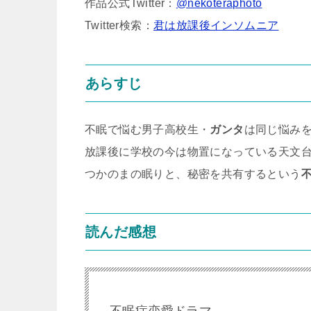
作品公式Twitter：
@nekoteraphoto
Twitter検索：
君は放課後インソムニア
あらすじ
不眠で悩む男子高校生・
ガンタ
は同じ悩み
放課後に学校の今は物置になっている天文
つかのまの眠りと、秘密を共有するという
読んだ感想
不眠症恋愛ドラマ