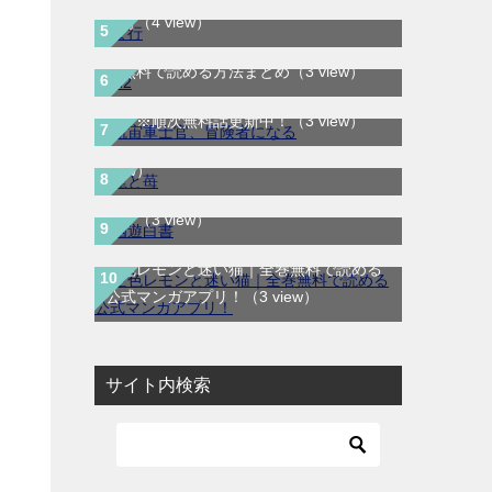
ま行
（4 view）
H2はどこで読める？｜サンデーうぇぶり
航宙軍士官、冒険者になる｜最新刊第6
で無料で読める方法まとめ
（3 view）
巻！第5巻まで無料で読めるマンガアプ
龍と苺｜最新刊第4巻！全巻無料で読める
リ！※順次無料話更新中！
（3 view）
公式マンガアプリ＿サンデーうぇぶり
（3
幽遊白書｜全19巻が無料で読める公式マ
view）
ンガアプリ！90年代を代表するバトル漫
画！
（3 view）
空色レモンと迷い猫｜全巻無料で読める
公式マンガアプリ！
（3 view）
サイト内検索