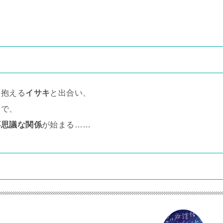
を抱える
イサキ
と出合い、
台で、
不思議な関係
が始まる……