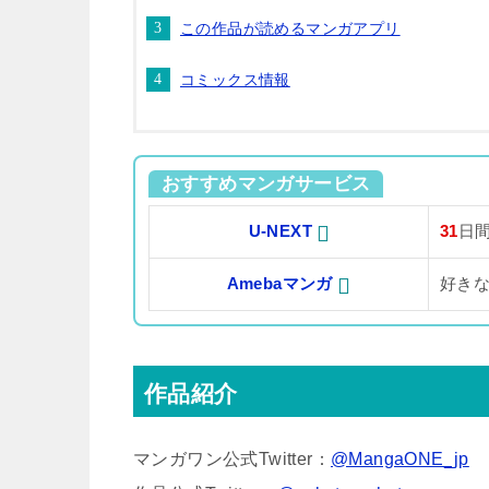
この作品が読めるマンガアプリ
コミックス情報
おすすめマンガサービス
U-NEXT
31
日
Amebaマンガ
好き
作品紹介
マンガワン公式Twitter：
@MangaONE_jp