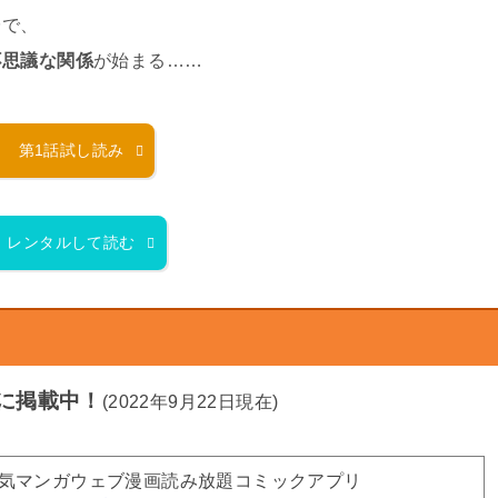
台で、
不思議な関係
が始まる……
第1話試し読み
レンタルして読む
に掲載中！
(2022年9月22日現在)
人気マンガウェブ漫画読み放題コミックアプリ