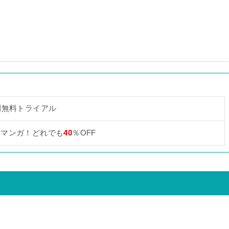
間無料トライアル
なマンガ！どれでも
40
％OFF