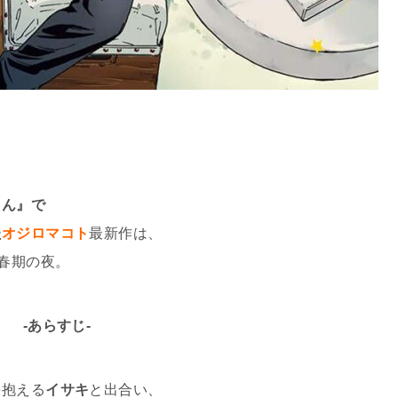
。
さん』で
た
オジロマコト
最新作は、
思春期の夜。
-あらすじ-
を抱える
イサキ
と出合い、