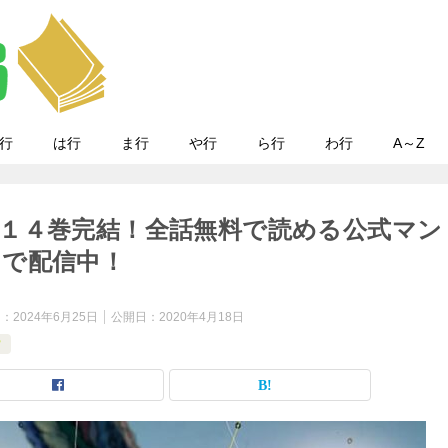
行
は行
ま行
や行
ら行
わ行
A～Z
１４巻完結！全話無料で読める公式マン
で配信中！
日：
2024年6月25日
公開日：
2020年4月18日
常