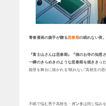
青春漫画の旗手が贈る
思春期
の眠れない夜
『富士山さんは思春期』『猫のお寺の知恩
一瞬のきらめきのような思春期を描ききっ
能登を舞台に描かれる“眠れない”高校生の
不眠で悩む男子高校生・
ガンタ
は同じ悩み