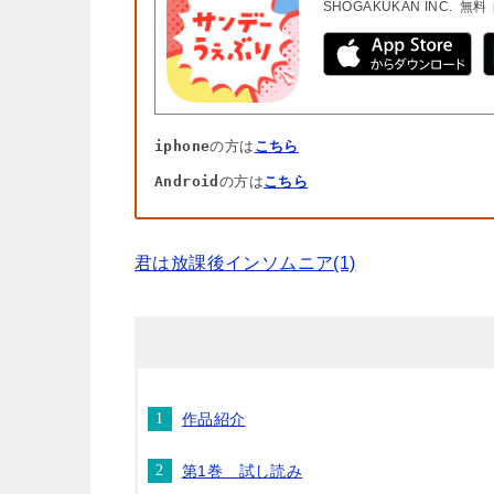
SHOGAKUKAN INC.
無料
iphone
の方は
こちら
Android
の方は
こちら
君は放課後インソムニア(1)
作品紹介
第1巻 試し読み