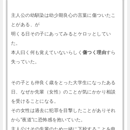
主人公の幼馴染は幼少期良心の言葉に傷ついたこ
とがある、が
明くる日その子にあってみるとケロッとしてい
た。
本人曰く何も覚えていないらしく
傷つく理由
すら
失っていた。
その子とも仲良く歳をとった大学生になったある
日、なぜか先輩（女性）のことが気にかかり相談
を受けることになる。
その女性は過去に犯罪を目撃したことがありそれ
から”夜道”に恐怖感を抱いていた。
主人公はその先輩のため一緒に下校することを申