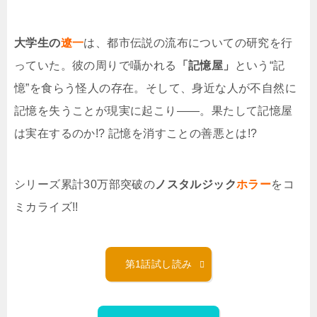
大学生の
遼一
は、都市伝説の流布についての研究を行
っていた。彼の周りで囁かれる
「記憶屋」
という“記
憶”を食らう怪人の存在。そして、身近な人が不自然に
記憶を失うことが現実に起こり――。果たして記憶屋
は実在するのか!? 記憶を消すことの善悪とは!?
シリーズ累計30万部突破の
ノスタルジック
ホラー
をコ
ミカライズ!!
第1話試し読み