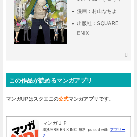
漫画：村山なちよ
出版社：SQUARE
ENIX
この作品が読めるマンガアプリ
マンガUPはスクエニの
公式
マンガアプリです。
マンガＵＰ！
SQUARE ENIX INC
無料
posted with
アプリー
チ