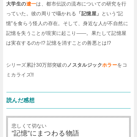
大学生の
遼一
は、都市伝説の流布についての研究を行
っていた。彼の周りで囁かれる
「記憶屋」
という“記
憶”を食らう怪人の存在。そして、身近な人が不自然に
記憶を失うことが現実に起こり――。果たして記憶屋
は実在するのか!? 記憶を消すことの善悪とは!?
シリーズ累計30万部突破の
ノスタルジック
ホラー
をコ
ミカライズ!!
読んだ感想
悲しくて切ない
”記憶”にまつわる物語