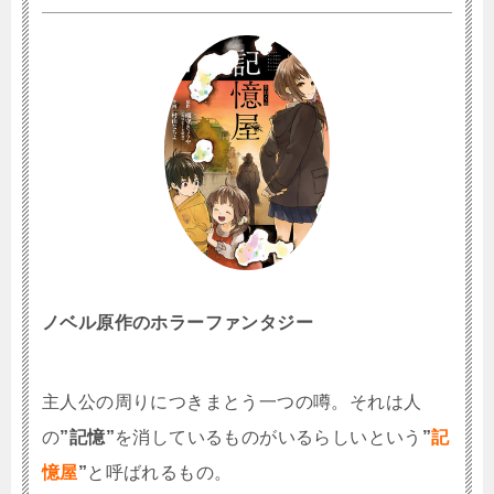
ノベル原作のホラーファンタジー
主人公の周りにつきまとう一つの噂。それは人
の
”記憶”
を消しているものがいるらしいという
”
記
憶屋
”
と呼ばれるもの。