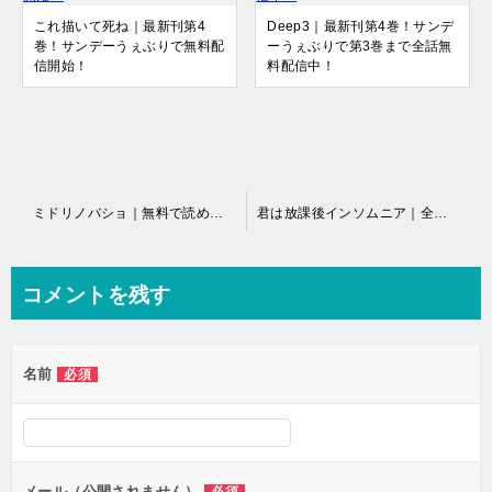
これ描いて死ね｜最新刊第4
Deep3｜最新刊第4巻！サンデ
巻！サンデーうぇぶりで無料配
ーうぇぶりで第3巻まで全話無
信開始！
料配信中！
投
ミドリノバショ｜無料で読める公式マンガアプリ！
君は放課後インソムニア｜全１４巻完結！全話無料で読める公式マンガアプリ！サンデーうぇぶりで配信中！
稿
ナ
コメントを残す
ビ
ゲ
名前
必須
ー
シ
ョ
ン
メール（公開されません）
必須