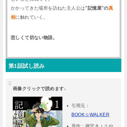
かかってきた場所を訪ねた主人公は
”記憶屋”の
真
相
に触れていく。
悲しくて切ない物語。
第1話試し読み
画像クリックで読めます↓
引用元：
BOOK☆WALKER
原作：織守きょうや