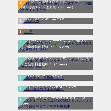
無料で読める漫画を探す｜公式アプリ・
WEB漫画サイトまとめ
（66 view）
WEB漫画サイト一覧｜ブラウザで無料漫画
龍と苺｜最新刊第4巻！全巻無料で読める公
を公式で読む方法
（22 view）
式マンガアプリ＿サンデーうぇぶり
（8
view）
マギ｜全37巻！サンデーうぇぶりで最終巻
まで全巻無料配信中！
（5 view）
史上最強の弟子ケンイチ｜サンデーうぇぶり
航宙軍士官、冒険者になる｜最新刊第6巻！
で全話無料連載中！
（4 view）
第5巻まで無料で読めるマンガアプリ！※順
次無料話更新中！
（4 view）
あ行｜マンガタイトル索引
（4 view）
ラストイニング｜全44巻完結！サンデーう
ぇぶりで最終巻まで全巻無料掲載中！
（3
電波教師 感想レビュー｜rawで探す人向けに
view）
オタク教師の型破りなやり方が意外と刺さる