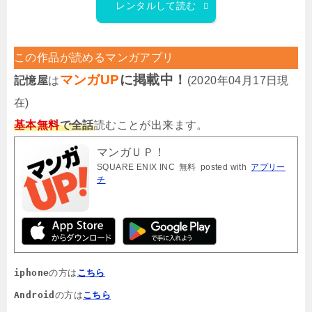
レンタルして読む
この作品が読めるマンガアプリ
マンガUP
に掲載中！
記憶屋
は
(2020年04月17日現
在)
基本無料
で全話
読むことが出来ます。
マンガＵＰ！
SQUARE ENIX INC
無料
posted with
アプリー
チ
iphone
の方は
こちら
Android
の方は
こちら