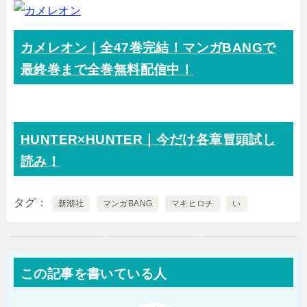
カメレオン｜全47巻完結！マンガBANGで
最終巻まで全巻無料配信中！
HUNTER×HUNTER｜今だけ各章冒頭試し
読み！
タグ
新潮社
マンガBANG
マキヒロチ
い
この記事を書いている人