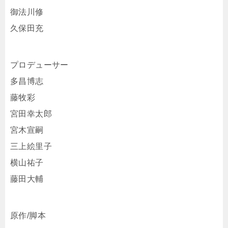
御法川修
久保田充
プロデューサー
多昌博志
藤牧彩
宮田幸太郎
宮木宣嗣
三上絵里子
横山祐子
藤田大輔
原作/脚本