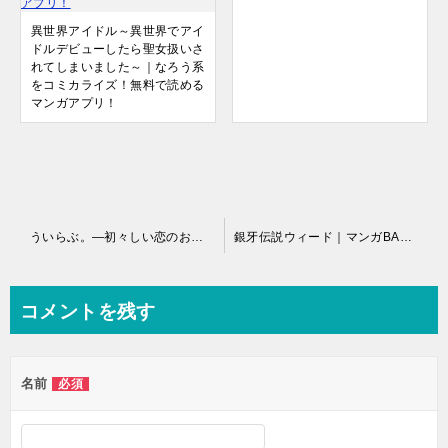
異世界アイドル～異世界でアイ
ドルデビューしたら聖女扱いさ
れてしまいました～｜なろう系
をコミカライズ！無料で読める
マンガアプリ！
投
ういらぶ。―初々しい恋のおはなし―｜2巻まで巻丸ごと無料
銀牙伝説ウィード｜マンガBANGで最終巻まで全巻無料
稿
ナ
コメントを残す
ビ
ゲ
名前
必須
ー
シ