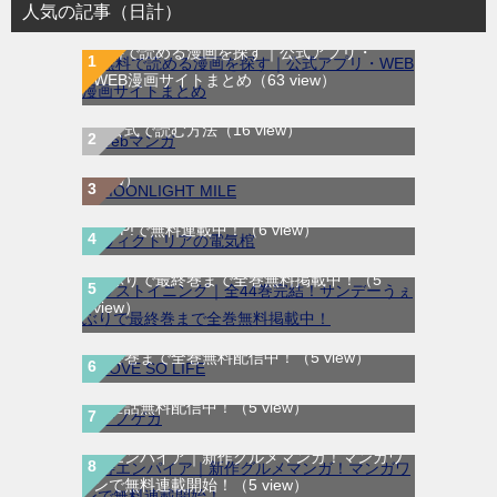
人気の記事（日計）
無料で読める漫画を探す｜公式アプリ・
WEB漫画サイトまとめ
（63 view）
WEB漫画サイト一覧｜ブラウザで無料漫画
MOONLIGHT MILE｜最新刊第23巻！マンガ
を公式で読む方法
（16 view）
ワンで最新刊まで全巻無料配信中！
（15
view）
ヴィクトリアの電気棺｜最新刊第2巻！マン
ガUP!で無料連載中！
（6 view）
ラストイニング｜全44巻完結！サンデーう
ぇぶりで最終巻まで全巻無料掲載中！
（5
view）
LOVE SO LIFE｜全17巻完結！マンガParkで
最終巻まで全巻無料配信中！
（5 view）
テノゲカ｜最新刊第2巻！サンデーうぇぶり
で全話無料配信中！
（5 view）
寿エンパイア｜新作グルメマンガ！マンガワ
違国日記｜9月7日までの期間限定！最終巻
ンで無料連載開始！
（5 view）