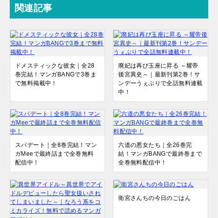
関連記事
ドメスティックな彼女｜全28
廃妃は再び玉座に昇る ～耀帝
巻完結！マンガBANGで3巻ま
後宮異史～｜最新刊第2巻！サ
で無料掲載中！
ンデーうぇぶりで全話無料連載
中！
スパデート｜全8巻完結！マン
六道の悪女たち｜全26巻完
ガMeeで最終話まで全巻無料
結！マンガBANGで最終巻まで
配信中！
全巻無料配信中！
衛宮さんちの今日のごはん