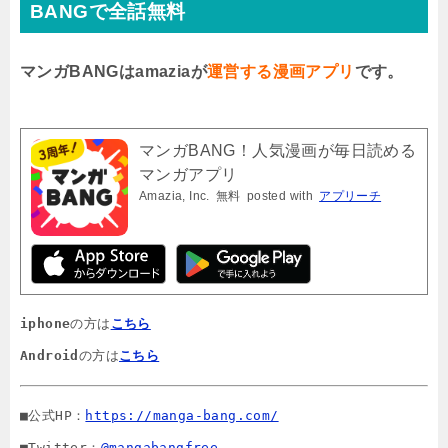
BANGで全話無料
マンガBANGはamaziaが
運営する漫画アプリ
です。
マンガBANG！人気漫画が毎日読める
マンガアプリ
Amazia, Inc.
無料
posted with
アプリーチ
iphone
の方は
こちら
Android
の方は
こちら
■公式HP：
https://manga-bang.com/
■Twitter：
@mangabangfree