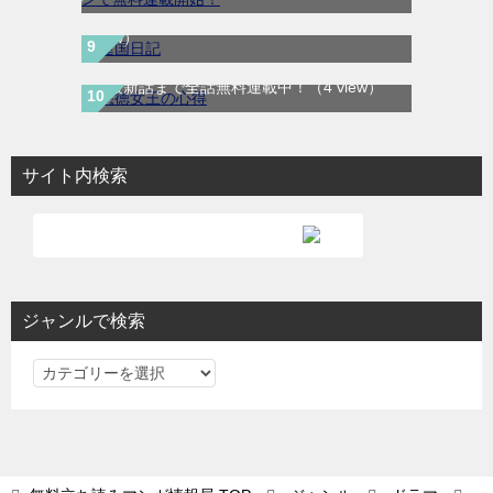
まで全話無料で読める公式マンガアプリ
（4
view）
悪徳女王の心得｜最新刊第3巻！マンガUP!
で最新話まで全話無料連載中！
（4 view）
サイト内検索
ジャンルで検索
ジ
ャ
ン
ル
で