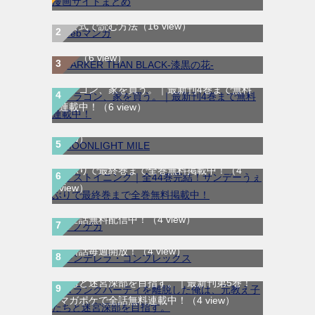
WEB漫画サイト一覧｜ブラウザで無料漫画
DARKER THAN BLACK-漆黒の花-｜全4巻完
を公式で読む方法
（16 view）
結！マンガUP!で最終巻まで全巻無料配信
中！
（6 view）
ドラゴン、家を買う。｜最新刊4巻まで無料
MOONLIGHT MILE｜最新刊第23巻！マンガ
連載中！
（6 view）
ワンで最新刊まで全巻無料配信中！
（5
view）
ラストイニング｜全44巻完結！サンデーう
ぇぶりで最終巻まで全巻無料掲載中！
（4
view）
テノゲカ｜最新刊第2巻！サンデーうぇぶり
で全話無料配信中！
（4 view）
シンデレラ・コンプレックス｜マンガMeeで
無料話毎週開放！
（4 view）
Ａランクパーティを離脱した俺は、元教え子
たちと迷宮深部を目指す。｜最新刊第5巻！
路傍のフジイ〜偉大なる凡人からの便り〜｜
マガポケで全話無料連載中！
（4 view）
全話無料で読める公式マンガアプリ
（4