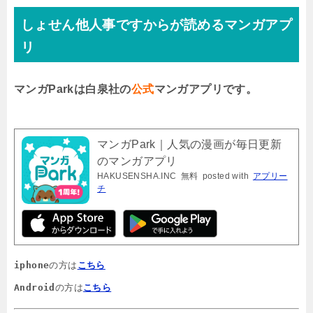
しょせん他人事ですからが読めるマンガアプ
リ
マンガParkは白泉社の
公式
マンガアプリです。
マンガPark｜人気の漫画が毎日更新
のマンガアプリ
HAKUSENSHA.INC
無料
posted with
アプリー
チ
iphone
の方は
こちら
Android
の方は
こちら