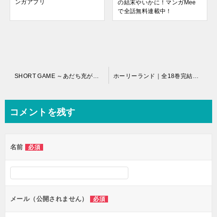
ンガアプリ
の結末やいかに！マンガMee
で全話無料連載中！
投
SHORT GAME ～あだち充が短編で紡ぐ高校野球～｜全1巻完結！サンデーうぇぶりで全話無料配信中！
ホーリーランド｜全18巻完結！マンガParkで第17巻まで全話無料配信中！
稿
ナ
コメントを残す
ビ
ゲ
名前
必須
ー
シ
ョ
ン
メール（公開されません）
必須