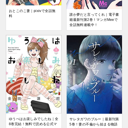
おとこのこ妻｜pixivで全話無
誰か夢だと言ってくれ｜電子書
料
籍最新刊第2巻！マンガMeeで
全話無料連載中！
ゆうべはお楽しみでしたね｜全
サレタガワのブルー｜最新刊第
8巻完結！無料で読める公式マ
5巻！妻の不倫から始まる物語