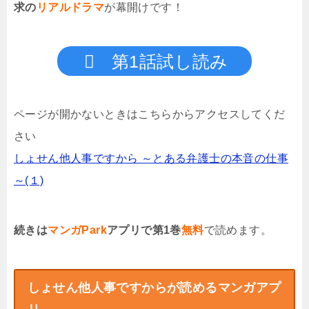
求の
リアルドラマ
が幕開けです！
第1話試し読み
ページが開かないときはこちらからアクセスしてくだ
さい
しょせん他人事ですから ～とある弁護士の本音の仕事
～(１)
続きは
マンガPark
アプリで第1巻
無料
で読めます。
しょせん他人事ですからが読めるマンガアプ