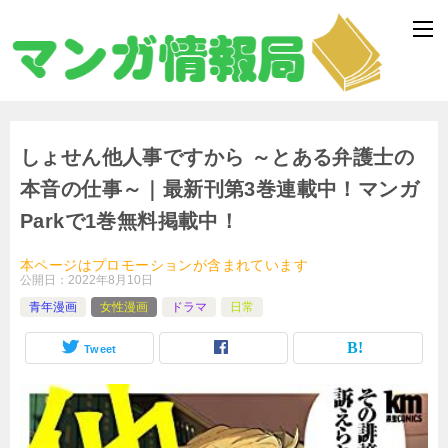
しょせん他人事ですから ～とある弁護士の
本音の仕事～｜最新刊第3巻連載中！マンガ
Parkで1巻無料掲載中！
本ページはプロモーションが含まれています
公開日：
2022年8月10日
青年漫画
女性漫画
ドラマ
日常
Tweet