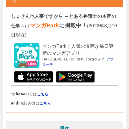
リ
しょせん他人事ですから ～とある弁護士の本音の
マンガPark
に掲載中！
仕事～
は
(2022年8月10
日現在)
マンガPark｜人気の漫画が毎日更
新のマンガアプリ
HAKUSENSHA.INC
無料
posted with
アプ
リーチ
iphone
の方は
こちら
Android
の方は
こちら
目次