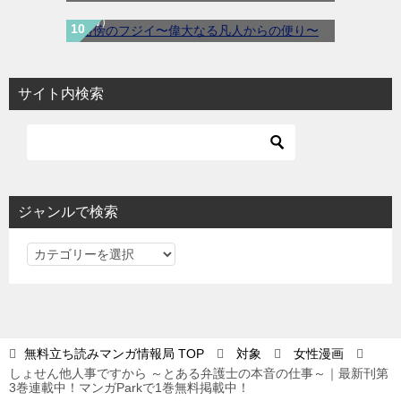
view）
サイト内検索
ジャンルで検索
ジ
ャ
ン
ル
で
無料立ち読みマンガ情報局
TOP
対象
女性漫画
検
しょせん他人事ですから ～とある弁護士の本音の仕事～｜最新刊第
索
3巻連載中！マンガParkで1巻無料掲載中！