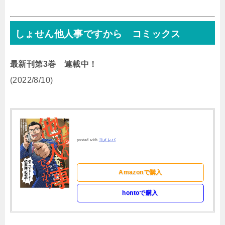
しょせん他人事ですから コミックス
最新刊第3巻 連載中！
(2022/8/10)
posted with
ヨメレバ
Amazonで購入
hontoで購入