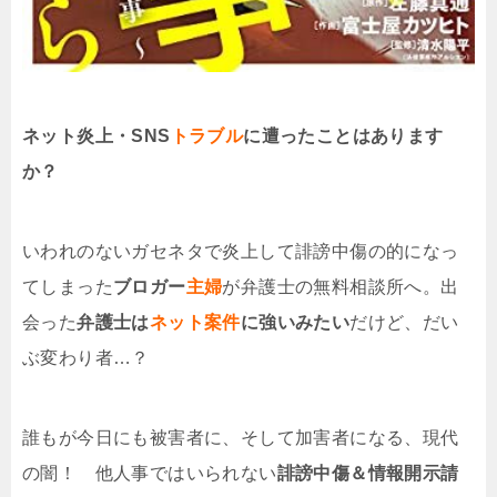
ネット炎上・SNS
トラブル
に遭ったことはあります
か？
いわれのないガセネタで炎上して誹謗中傷の的になっ
てしまった
ブロガー
主婦
が弁護士の無料相談所へ。出
会った
弁護士は
ネット案件
に強いみたい
だけど、だい
ぶ変わり者…？
誰もが今日にも被害者に、そして加害者になる、現代
の闇！ 他人事ではいられない
誹謗中傷＆情報開示請