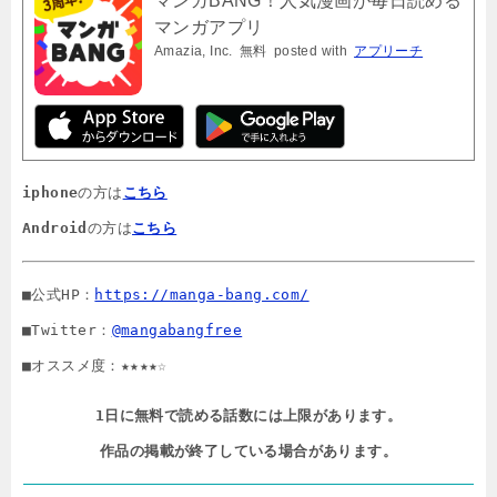
マンガBANG！人気漫画が毎日読める
マンガアプリ
Amazia, Inc.
無料
posted with
アプリーチ
iphone
の方は
こちら
Android
の方は
こちら
■公式HP：
https://manga-bang.com/
■Twitter：
@mangabangfree
■オススメ度：★★★★☆
1日に無料で読める話数には上限があります。

作品の掲載が終了している場合があります。