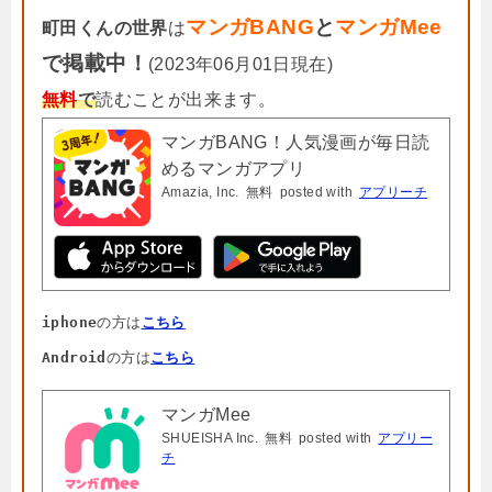
マンガBANG
と
マンガMee
町田くんの世界
は
で掲載中！
(2023年06月01日現在)
無料
で
読むことが出来ます。
マンガBANG！人気漫画が毎日読
めるマンガアプリ
Amazia, Inc.
無料
posted with
アプリーチ
iphone
の方は
こちら
Android
の方は
こちら
マンガMee
SHUEISHA Inc.
無料
posted with
アプリー
チ