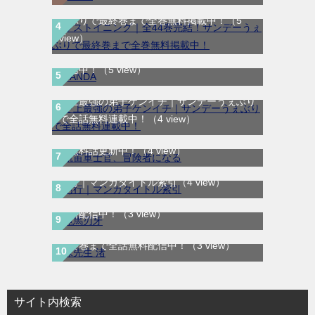
ラストイニング｜全44巻完結！サンデーう
ぇぶりで最終巻まで全巻無料掲載中！
（5
view）
SANDA｜最新刊第3巻！マンガBANGで無料
配信中！
（5 view）
史上最強の弟子ケンイチ｜サンデーうぇぶり
航宙軍士官、冒険者になる｜最新刊第6巻！
で全話無料連載中！
（4 view）
第5巻まで無料で読めるマンガアプリ！※順
次無料話更新中！
（4 view）
範馬刃牙｜全37巻完結！全話無料で読める
あ行｜マンガタイトル索引
（4 view）
マンガプリ！マンガBANGで最終巻まで全話
無料配信中！
（3 view）
妹先生 渚｜全5巻完結！サンデーうぇぶりで
最終巻まで全話無料配信中！
（3 view）
サイト内検索