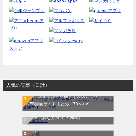
人気の記事（日計）
無料で読める漫画を探す｜公式アプリ・
WEB漫画サイトまとめ
（70 view）
WEB漫画サイト一覧｜ブラウザで無料漫画
龍と苺｜最新刊第4巻！全巻無料で読める公
を公式で読む方法
（17 view）
式マンガアプリ＿サンデーうぇぶり
（6
view）