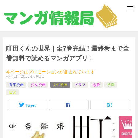
町田くんの世界｜全7巻完結！最終巻まで全
巻無料で読めるマンガアプリ！
本ページはプロモーションが含まれています
公開日：
2023年6月1日
青年漫画
少女漫画
女性漫画
ドラマ
恋愛
学園
日常
Tweet