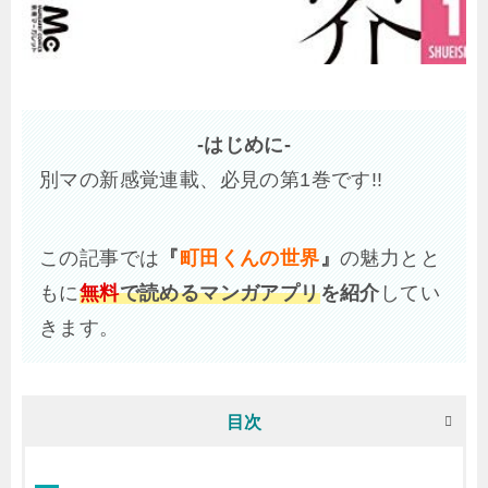
-はじめに-
別マの新感覚連載、必見の第1巻です!!
この記事では
『
町田くんの世界
』
の魅力とと
もに
無料
で読めるマンガアプリ
を紹介
してい
きます。
目次