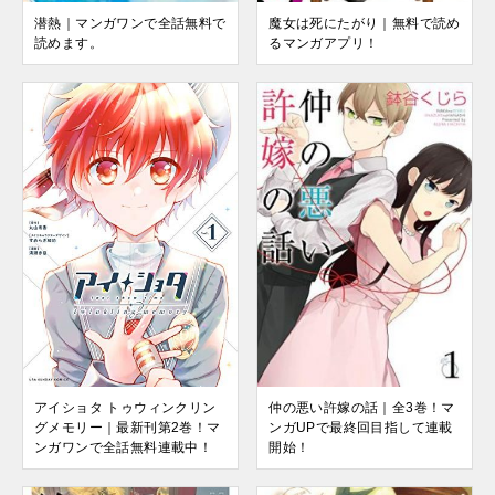
魔女は死にたがり｜無料で読め
潜熱｜マンガワンで全話無料で
るマンガアプリ！
読めます。
アイショタ トゥウィンクリン
仲の悪い許嫁の話｜全3巻！マ
グメモリー｜最新刊第2巻！マ
ンガUPで最終回目指して連載
ンガワンで全話無料連載中！
開始！