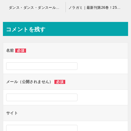
投
ダンス・ダンス・ダンスール｜最新刊第25巻！全話無料で読める公式マンガアプリ！
ノラガミ｜最新刊第26巻！25巻まで全話無料で読めるマンガアプリ！
稿
ナ
コメントを残す
ビ
ゲ
名前
必須
ー
シ
ョ
ン
メール（公開されません）
必須
サイト