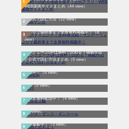
WEB漫画サイトまとめ
（44 view）
WEB漫画サイト一覧｜ブラウザで無料漫画
を公式で読む方法
（22 view）
ラストイニング｜全44巻完結！サンデーう
ぇぶりで最終巻まで全巻無料掲載中！
（8
view）
ヤングエースUPは無料で読める？掲載作品
と公式で読む方法まとめ
（5 view）
SANDA｜最新刊第3巻！マンガBANGで無料
配信中！
（5 view）
ま行
（5 view）
夏目友人帳｜最新刊30巻！マンガParkで期
ダンス・ダンス・ダンスール｜最新刊第25
間限定無料配信中！
（4 view）
巻！全話無料で読める公式マンガアプリ！
（3 view）
春雨と恋もよう｜全3巻完結！マンガMeeで
無料連載中！
（3 view）