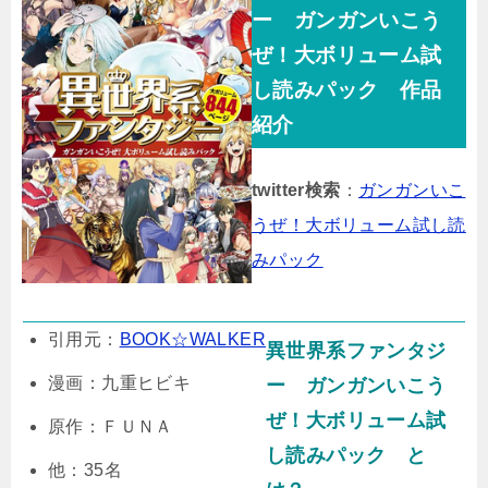
ー ガンガンいこう
ぜ！大ボリューム試
し読みパック 作品
紹介
twitter検索
：
ガンガンいこ
うぜ！大ボリューム試し読
みパック
引用元：
BOOK☆WALKER
異世界系ファンタジ
漫画：九重ヒビキ
ー ガンガンいこう
ぜ！大ボリューム試
原作：ＦＵＮＡ
し読みパック と
他：35名