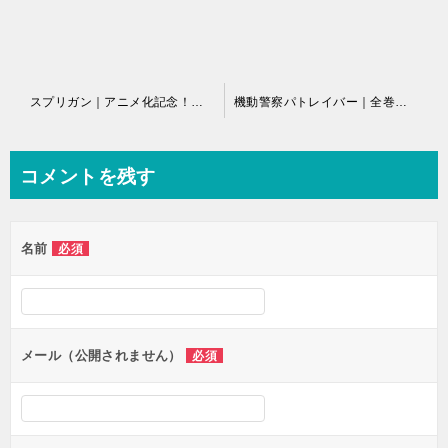
投
スプリガン｜アニメ化記念！サンデーうぇぶりで全巻無料配信中！
機動警察パトレイバー｜全巻無料で読めるマンガアプリ！
稿
ナ
コメントを残す
ビ
ゲ
名前
必須
ー
シ
ョ
ン
メール（公開されません）
必須