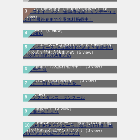
ラストイニング｜全44巻完結！サンデーう
ぇぶりで最終巻まで全巻無料掲載中！
（8
view）
SANDA｜最新刊第3巻！マンガBANGで無料
配信中！
（6 view）
ヤングエースUPは無料で読める？掲載作品
と公式で読む方法まとめ
（5 view）
妹先生 渚｜全5巻完結！サンデーうぇぶりで
最終巻まで全話無料配信中！
（3 view）
君に二度目のさよならを。｜最新刊第2巻！
ダンス・ダンス・ダンスール｜最新刊第25
マンガUP!で無料連載中！
（3 view）
巻！全話無料で読める公式マンガアプリ！
（3 view）
春雨と恋もよう｜全3巻完結！マンガMeeで
無料連載中！
（3 view）
ONE PIECE ワンピース｜最新刊101巻！無
料で読める公式マンガアプリ
（3 view）