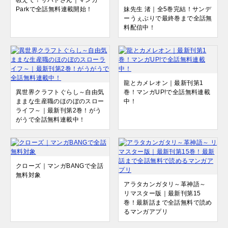
Parkで全話無料連載開始！
妹先生 渚｜全5巻完結！サンデ
ーうぇぶりで最終巻まで全話無
料配信中！
龍とカメレオン｜最新刊第1
異世界クラフトぐらし～自由気
巻！マンガUP!で全話無料連載
ままな生産職のほのぼのスロー
中！
ライフ～｜最新刊第2巻！がう
がうで全話無料連載中！
クローズ｜マンガBANGで全話
無料対象
アラタカンガタリ～革神語～
リマスター版｜最新刊第15
巻！最新話まで全話無料で読め
るマンガアプリ