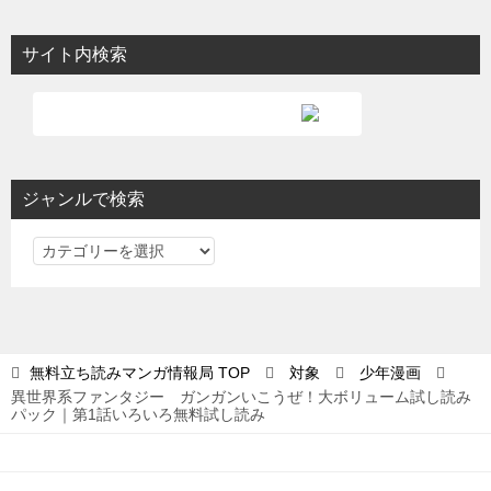
サイト内検索
ジャンルで検索
ジ
ャ
ン
ル
で
無料立ち読みマンガ情報局
TOP
対象
少年漫画
検
異世界系ファンタジー ガンガンいこうぜ！大ボリューム試し読み
索
パック｜第1話いろいろ無料試し読み