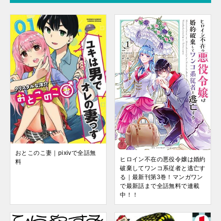
おとこのこ妻｜pixivで全話無
ヒロイン不在の悪役令嬢は婚約
料
破棄してワンコ系従者と逃亡す
る｜最新刊第3巻！マンガワン
で最新話まで全話無料で連載
中！！