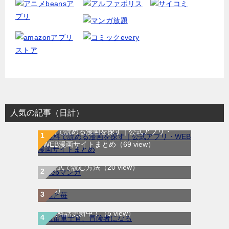
人気の記事（日計）
無料で読める漫画を探す｜公式アプリ・
WEB漫画サイトまとめ
（69 view）
WEB漫画サイト一覧｜ブラウザで無料漫画
龍と苺｜最新刊第4巻！全巻無料で読める公
を公式で読む方法
（20 view）
式マンガアプリ＿サンデーうぇぶり
（8
航宙軍士官、冒険者になる｜最新刊第6巻！
view）
第5巻まで無料で読めるマンガアプリ！※順
次無料話更新中！
（5 view）