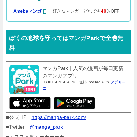
Amebaマンガ
好きなマンガ！どれでも
40
％OFF
ぼくの地球を守ってはマンガParkで全巻無
料
マンガPark｜人気の漫画が毎日更新
のマンガアプリ
HAKUSENSHA.INC
無料
posted with
アプリー
チ
■公式HP：
https://manga-park.com/
■Twitter：
@manga_park
■オススメ度：★★★★★