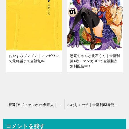
おやすみプンプン｜マンガワン
恐竜ちゃんと化石くん｜最新刊
で最終話まで全話無料
第4巻！マンガUP!で全話順次
無料配信中！
投
蒼竜(アズファレオ)の側用人｜全9巻完結！マンガParkで全巻無料掲載中！
ふたりエッチ｜最新刊83巻発売予定！81巻まで全話無料で読めるアプリご紹介
稿
ナ
コメントを残す