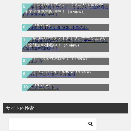
マギ｜全37巻！サンデーうぇぶりで最終巻
DARKER THAN BLACK-漆黒の花-｜全4巻完
まで全巻無料配信中！
（5 view）
結！マンガUP!で最終巻まで全巻無料配信
中！
（5 view）
史上最強の弟子ケンイチ｜サンデーうぇぶり
で全話無料連載中！
（4 view）
じょふう｜最新刊第1巻！マンガParkで最新
話まで全話無料連載中！
（4 view）
あ行｜マンガタイトル索引
（4 view）
青のオーケストラ｜マンガワンで全話無料連
載中
（4 view）
サイト内検索