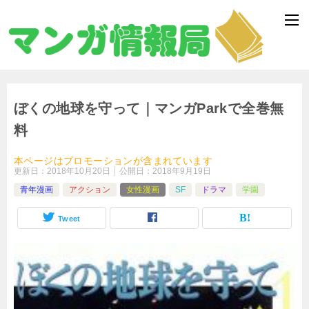
ぼくの地球を守って｜マンガParkで全巻無
料
本ページはプロモーションが含まれています
更新日：
2018年10月20日
公開日：
2018年9月19日
青年漫画
アクション
女性漫画
SF
ドラマ
学園
Tweet