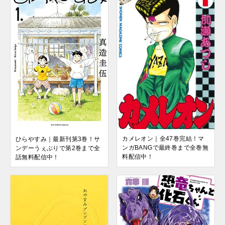
カメレオン｜全47巻完結！マ
ひらやすみ｜最新刊第3巻！サ
ンガBANGで最終巻まで全巻無
ンデーうぇぶりで第2巻まで全
料配信中！
話無料配信中！