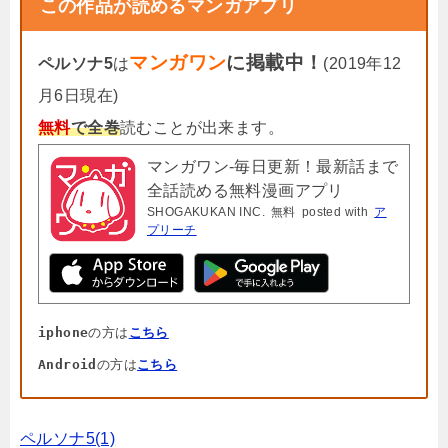
この作品が読めるマンガアプリ
マンガワン
に掲載中！
ペルソナ5
は
(2019年12
月6日現在)
無料
で全巻
読むことが出来ます。
マンガワン-毎日更新！最新話まで
全話読める無料漫画アプリ
SHOGAKUKAN INC.
無料
posted with
ア
プリーチ
iphone
の方は
こちら
Android
の方は
こちら
ペルソナ5(1)