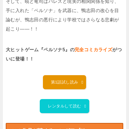
そして、暁と竜司はパレスと現実の相関関係を知り、
手に入れた「ペルソナ」を武器に、鴨志田の改心を目
論むが、鴨志田の悪行により学校ではさらなる悲劇が
起こり――！！
大ヒットゲーム『ペルソナ5』の
完全コミカライズ
がつ
いに登場！！
第1話試し読み
レンタルして読む