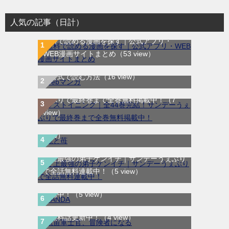
人気の記事（日計）
無料で読める漫画を探す｜公式アプリ・
WEB漫画サイトまとめ
（53 view）
WEB漫画サイト一覧｜ブラウザで無料漫画
を公式で読む方法
（16 view）
ラストイニング｜全44巻完結！サンデーう
ぇぶりで最終巻まで全巻無料掲載中！
（7
龍と苺｜最新刊第4巻！全巻無料で読める公
view）
式マンガアプリ＿サンデーうぇぶり
（6
view）
史上最強の弟子ケンイチ｜サンデーうぇぶり
で全話無料連載中！
（5 view）
SANDA｜最新刊第3巻！マンガBANGで無料
航宙軍士官、冒険者になる｜最新刊第6巻！
配信中！
（5 view）
第5巻まで無料で読めるマンガアプリ！※順
次無料話更新中！
（4 view）