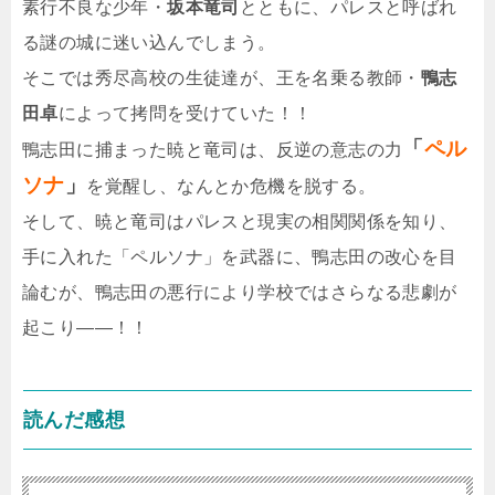
素行不良な少年・
坂本竜司
とともに、パレスと呼ばれ
る謎の城に迷い込んでしまう。
そこでは秀尽高校の生徒達が、王を名乗る教師・
鴨志
田卓
によって拷問を受けていた！！
「
ペル
鴨志田に捕まった暁と竜司は、反逆の意志の力
ソナ
」
を覚醒し、なんとか危機を脱する。
そして、暁と竜司はパレスと現実の相関関係を知り、
手に入れた「ペルソナ」を武器に、鴨志田の改心を目
論むが、鴨志田の悪行により学校ではさらなる悲劇が
起こり――！！
読んだ感想