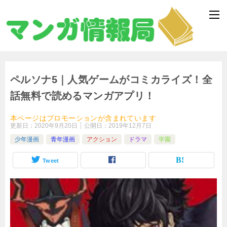
ペルソナ5｜人気ゲームがコミカライズ！全
話無料で読めるマンガアプリ！
本ページはプロモーションが含まれています
更新日：
2020年9月20日
公開日：
2019年12月7日
少年漫画
青年漫画
アクション
ドラマ
学園
Tweet