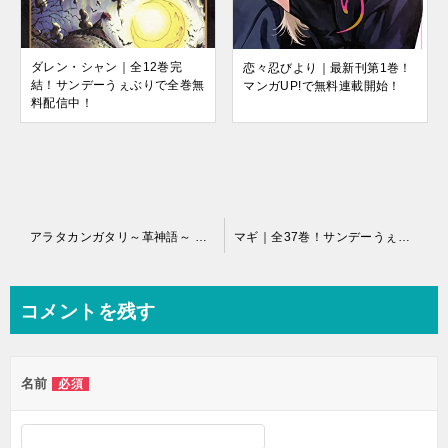
ダレン・シャン｜全12巻完
恋々忍びより｜最新刊第1巻！
結！サンデーうぇぶりで全巻無
マンガUP!で無料連載開始！
料配信中！
投
アラタカンガタリ～革神語～ リマスター版｜最新刊第15巻！最新話まで全話無料で読めるマンガアプリ
マギ｜全37巻！サンデーうぇぶりで最終巻まで全巻無料配信中！
稿
ナ
コメントを残す
ビ
ゲ
名前
必須
ー
シ