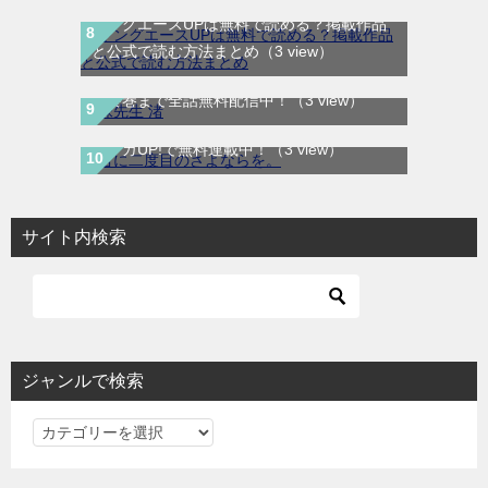
ヤングエースUPは無料で読める？掲載作品
と公式で読む方法まとめ
（3 view）
妹先生 渚｜全5巻完結！サンデーうぇぶりで
最終巻まで全話無料配信中！
（3 view）
君に二度目のさよならを。｜最新刊第2巻！
マンガUP!で無料連載中！
（3 view）
サイト内検索
ジャンルで検索
ジ
ャ
ン