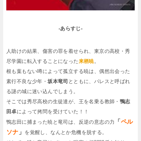
-あらすじ-
人助けの結果、傷害の罪を着せられ、東京の高校・秀
尽学園に転入することになった
来栖暁
。
根も葉もない噂によって孤立する暁は、偶然出会った
素行不良な少年・
坂本竜司
とともに、パレスと呼ばれ
る謎の城に迷い込んでしまう。
そこでは秀尽高校の生徒達が、王を名乗る教師・
鴨志
田卓
によって拷問を受けていた！！
「
ペル
鴨志田に捕まった暁と竜司は、反逆の意志の力
ソナ
」
を覚醒し、なんとか危機を脱する。