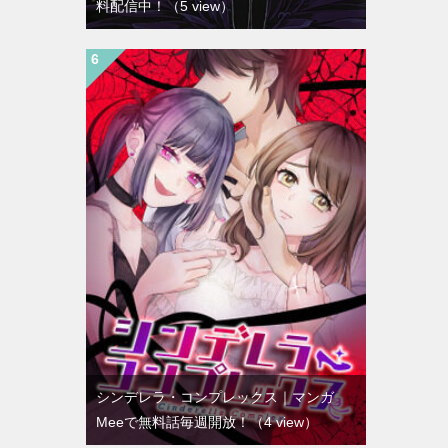
料配信中！
（5 view）
シンデレラ・コンプレックス｜マンガ
Meeで無料話毎週開放！
（4 view）