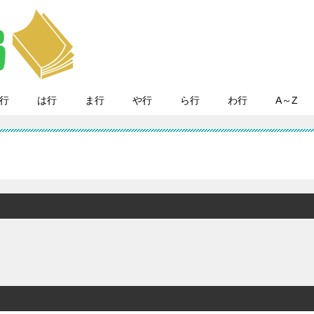
行
は行
ま行
や行
ら行
わ行
A～Z