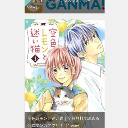
view）
空色レモンと迷い猫｜全巻無料で読める
公式マンガアプリ！
（4 view）