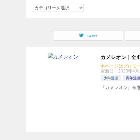
ジ
ャ
ン
ル
Tweet
で
検
索
カメレオン｜全4
本ページはプロモ
更新日：
2023年4月
少年漫画
青年漫
『カメレオン』全巻