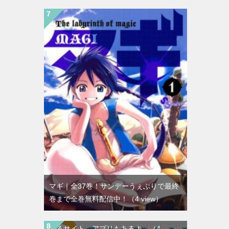
マギ｜全37巻！サンデーうぇぶりで最終
巻まで全巻無料配信中！
（4 view）
GANMA![ガンマ]｜全話無料で読み放題で
きるサイト。アプリもあるよ。
（4