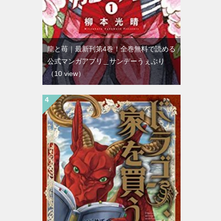
龍と苺｜最新刊第4巻！全巻無料で読める
公式マンガアプリ＿サンデーうぇぶり
（10 view）