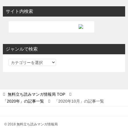
サイト内検索
ジャンルで検索
ジ
ャ
ン
ル
で
無料立ち読みマンガ情報局
TOP
検
「2020年」の記事一覧
「2020年10月」の記事一覧
索
© 2018 無料立ち読みマンガ情報局