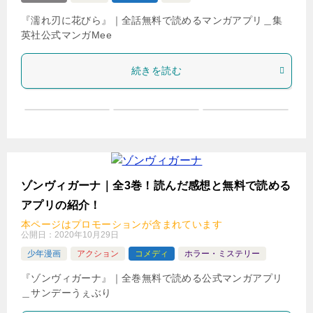
『濡れ刃に花びら』｜全話無料で読めるマンガアプリ＿集
英社公式マンガMee
続きを読む
ゾンヴィガーナ｜全3巻！読んだ感想と無料で読める
アプリの紹介！
本ページはプロモーションが含まれています
公開日：
2020年10月29日
少年漫画
アクション
コメディ
ホラー・ミステリー
『ゾンヴィガーナ』｜全巻無料で読める公式マンガアプリ
＿サンデーうぇぶり