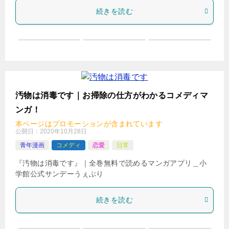
続きを読む
汚物は消毒です｜お掃除の仕方がわかるコメディマ
ンガ！
本ページはプロモーションが含まれています
公開日：
2020年10月28日
青年漫画
コメディ
恋愛
日常
『汚物は消毒です』｜全巻無料で読めるマンガアプリ＿小
学館公式サンデーうぇぶり
続きを読む