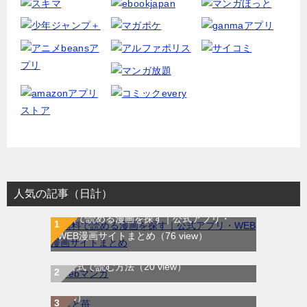
人気の記事（日計）
無料で読める漫画を探す｜公式アプリ・
WEB漫画サイトまとめ
（76 view）
WEB漫画サイト一覧｜ブラウザで無料漫画
龍と苺｜最新刊第4巻！全巻無料で読める公
を公式で読む方法
（20 view）
式マンガアプリ＿サンデーうぇぶり
（8
DARKER THAN BLACK-漆黒の花-｜全4巻完
view）