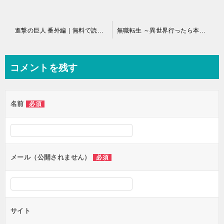
投
進撃の巨人 番外編｜無料で読めるスピンオフ漫画まとめ
無職転生 ～異世界行ったら本気だす～｜最新刊第17巻！マンガBANGで67話まで全話無料配信中！
稿
ナ
コメントを残す
ビ
ゲ
名前
必須
ー
シ
ョ
ン
メール（公開されません）
必須
サイト