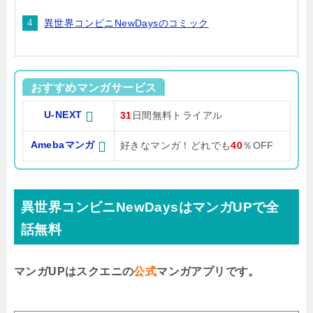
異世界コンビニNewDaysのコミック
おすすめマンガサービス
U-NEXT
31
日間無料トライアル
Amebaマンガ
好きなマンガ！どれでも
40
％OFF
異世界コンビニNewDaysはマンガUPで全
話無料
マンガUPはスクエニの
公式
マンガアプリです。