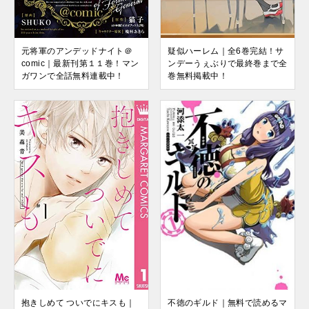
元将軍のアンデッドナイト＠
疑似ハーレム｜全6巻完結！サ
comic｜最新刊第１１巻！マン
ンデーうぇぶりで最終巻まで全
ガワンで全話無料連載中！
巻無料掲載中！
不徳のギルド｜無料で読めるマ
抱きしめて ついでにキスも｜