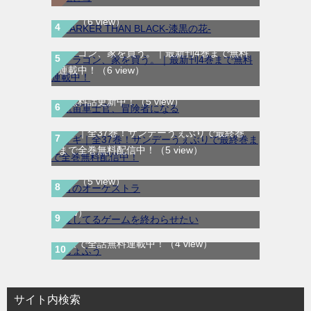
結！マンガUP!で最終巻まで全巻無料配信
中！
（6 view）
ドラゴン、家を買う。｜最新刊4巻まで無料
航宙軍士官、冒険者になる｜最新刊第6巻！
連載中！
（6 view）
第5巻まで無料で読めるマンガアプリ！※順
次無料話更新中！
（5 view）
マギ｜全37巻！サンデーうぇぶりで最終巻
まで全巻無料配信中！
（5 view）
青のオーケストラ｜マンガワンで全話無料連
愛してるゲームを終わらせたい｜サンデーう
載中
（5 view）
ぇぶりで最新話まで全話無料連載中
（4
view）
じょふう｜最新刊第1巻！マンガParkで最新
話まで全話無料連載中！
（4 view）
サイト内検索