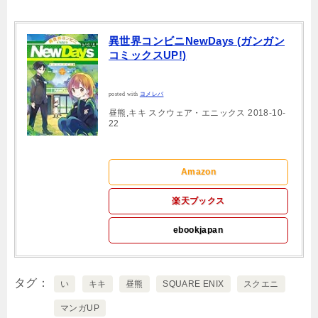
異世界コンビニNewDays (ガンガン
コミックスUP!)
posted with
ヨメレバ
昼熊,キキ スクウェア・エニックス 2018-10-
22
Amazon
楽天ブックス
ebookjapan
タグ
い
キキ
昼熊
SQUARE ENIX
スクエニ
マンガUP