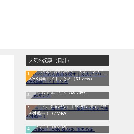
人気の記事（日計）
無料で読める漫画を探す｜公式アプリ・
WEB漫画サイトまとめ
（61 view）
WEB漫画サイト一覧｜ブラウザで無料漫
画を公式で読む方法
（18 view）
ドラゴン、家を買う。｜最新刊4巻まで無
DARKER THAN BLACK-漆黒の花-｜全4
料連載中！
（7 view）
巻完結！マンガUP!で最終巻まで全巻無
七夕の国｜全4巻完結！サンデーうぇぶり
料配信中！
（5 view）
で最終話まで全話無料配信中！
（4