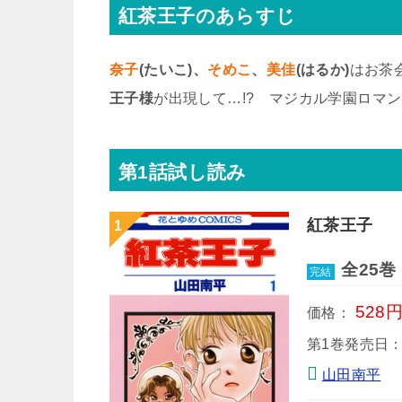
紅茶王子のあらすじ
奈子
(たいこ)、
そめこ
、
美佳
(はるか)
はお茶
王子様
が出現して…!? マジカル学園ロマン
第1話試し読み
紅茶王子
全25巻
完結
528
価格：
第1巻発売日
山田南平