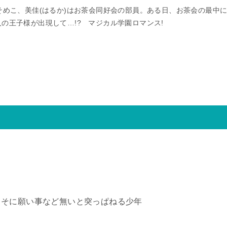
、そめこ、美佳(はるか)はお茶会同好会の部員。ある日、お茶会の最中
人の王子様が出現して…!? マジカル学園ロマンス!
よそに願い事など無いと突っぱねる少年