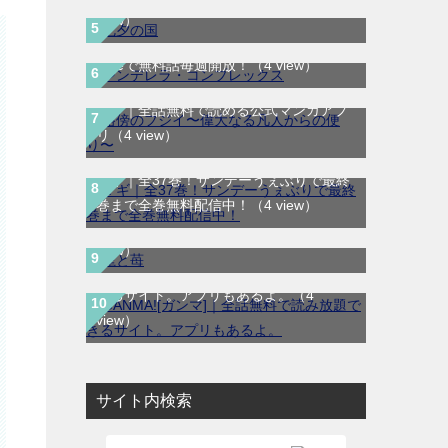
view）
シンデレラ・コンプレックス｜マンガ
Meeで無料話毎週開放！
（4 view）
路傍のフジイ〜偉大なる凡人からの便
り〜｜全話無料で読める公式マンガアプ
リ
（4 view）
マギ｜全37巻！サンデーうぇぶりで最終
龍と苺｜最新刊第4巻！全巻無料で読める
巻まで全巻無料配信中！
（4 view）
公式マンガアプリ＿サンデーうぇぶり
（4
view）
GANMA![ガンマ]｜全話無料で読み放題で
きるサイト。アプリもあるよ。
（4
view）
サイト内検索