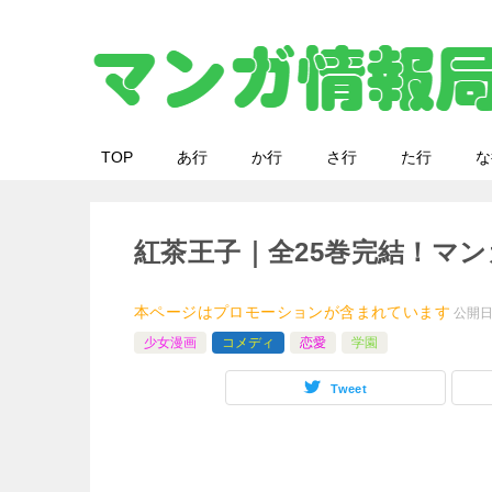
TOP
あ行
か行
さ行
た行
な
紅茶王子｜全25巻完結！マン
本ページはプロモーションが含まれています
公開
少女漫画
コメディ
恋愛
学園
Tweet