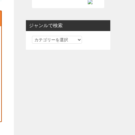
ジャンルで検索
ジ
ャ
ン
ル
で
検
索