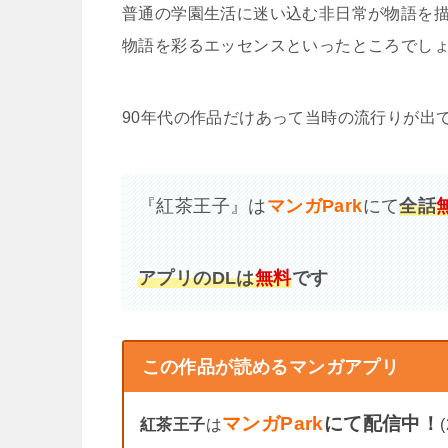
普通の学園生活に迷い込む非日常が物語を
物語を彩るエッセンスといったところでし
90年代の作品だけあって当時の流行りが出
『紅茶王子』は
マンガPark
にて
全話
アプリのDLは
無料
です
この作品が読めるマンガアプリ
マンガPark
にて配信中！
紅茶王子
は