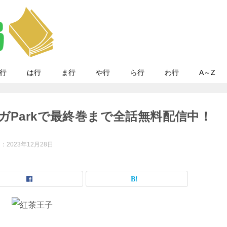
行
は行
ま行
や行
ら行
わ行
A～Z
ガParkで最終巻まで全話無料配信中！
日：
2023年12月28日