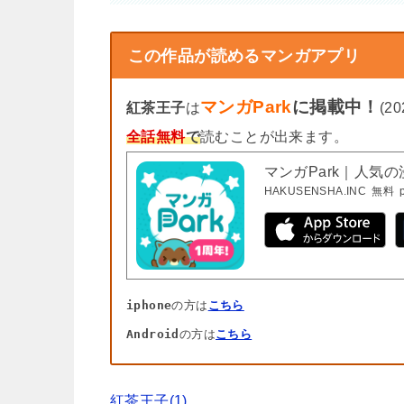
この作品が読めるマンガアプリ
マンガPark
に掲載中！
紅茶王子
は
(2
全話無料
で
読むことが出来ます。
マンガPark｜人気
HAKUSENSHA.INC
無料
iphone
の方は
こちら
Android
の方は
こちら
紅茶王子(1)