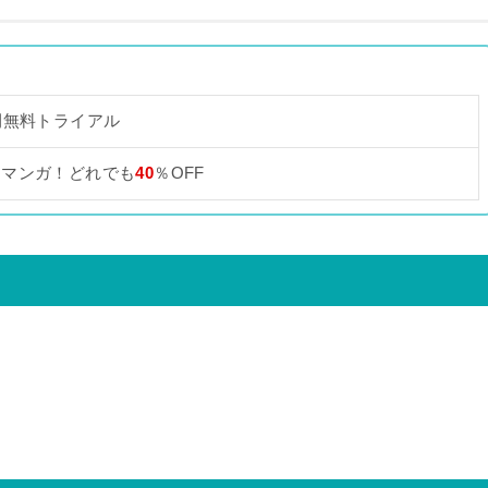
間無料トライアル
なマンガ！どれでも
40
％OFF