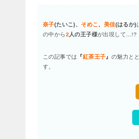
奈子
(たいこ)、
そめこ
、
美佳
(はるか)
の中から
2
人の王子様
が出現して…!?
この記事では
『
紅茶王子
』
の魅力と
す。