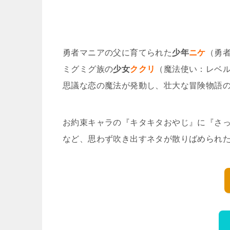
勇者マニアの父に育てられた
少年
ニケ
（勇
ミグミグ族の
少女
ククリ
（魔法使い：レベ
思議な恋の魔法が発動し、壮大な冒険物語
お約束キャラの『キタキタおやじ』に『さ
など、思わず吹き出すネタが散りばめられ