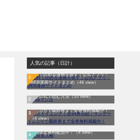
人気の記事（日計）
無料で読める漫画を探す｜公式アプリ・
WEB漫画サイトまとめ
（46 view）
WEB漫画サイト一覧｜ブラウザで無料漫
画を公式で読む方法
（33 view）
ラストイニング｜全44巻完結！サンデー
うぇぶりで最終巻まで全巻無料掲載中！
（4 view）
夏目友人帳｜最新刊30巻！マンガParkで
期間限定無料配信中！
（4 view）