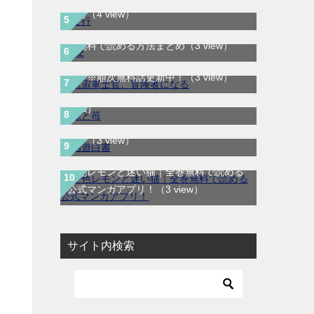
ま行
（4 view）
H2はどこで読める？｜サンデーうぇぶり
航宙軍士官、冒険者になる｜最新刊第6
で無料で読める方法まとめ
（3 view）
巻！第5巻まで無料で読めるマンガアプ
龍と苺｜最新刊第4巻！全巻無料で読める
リ！※順次無料話更新中！
（3 view）
公式マンガアプリ＿サンデーうぇぶり
（3
幽遊白書｜全19巻が無料で読める公式マ
view）
ンガアプリ！90年代を代表するバトル漫
画！
（3 view）
空色レモンと迷い猫｜全巻無料で読める
公式マンガアプリ！
（3 view）
サイト内検索