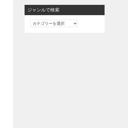
ジャンルで検索
ジ
ャ
ン
ル
で
検
索