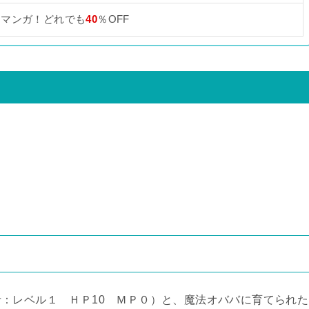
なマンガ！どれでも
40
％OFF
者：レベル１ ＨＰ10 ＭＰ０）と、魔法オババに育てられた