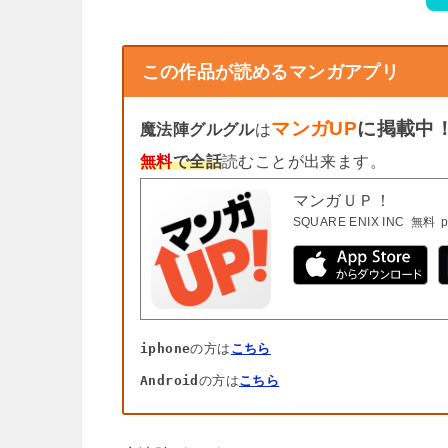
この作品が読めるマンガアプリ
マンガUP
に掲載中
魔法陣グルグル
は
無料
で全話
読むことが出来ます。
マンガＵＰ！
SQUARE ENIX INC
無料
p
iphone
の方は
こちら
Android
の方は
こちら