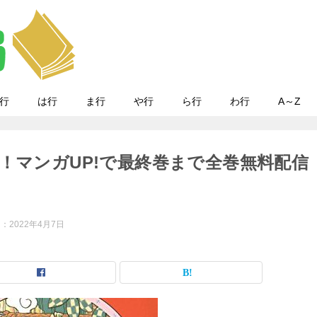
行
は行
ま行
や行
ら行
わ行
A～Z
！マンガUP!で最終巻まで全巻無料配信
日：
2022年4月7日