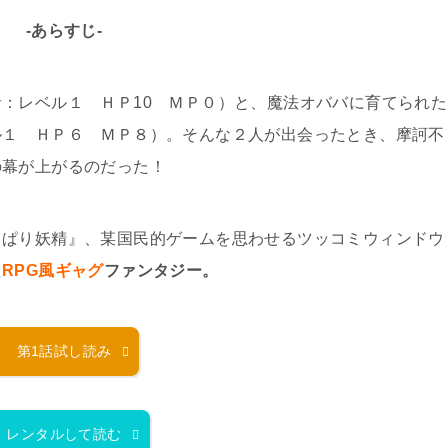
-あらすじ-
者：レベル１ ＨＰ10 ＭＰ０）と、魔法オババに育てられた
ル１ ＨＰ６ ＭＰ８）。そんな２人が出会ったとき、摩訶不
の幕が上がるのだった！
っぱり妖精』、某国民的ゲームを思わせるツッコミウィンドウ
た
RPG風ギャグ
ファンタジー。
第1話試し読み
レンタルして読む