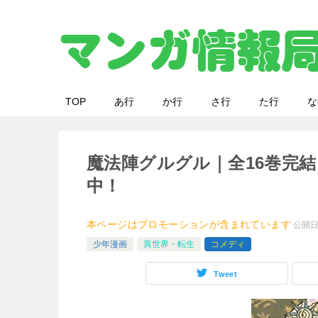
TOP
あ行
か行
さ行
た行
な
魔法陣グルグル｜全16巻完結
中！
本ページはプロモーションが含まれています
公開
少年漫画
異世界・転生
コメディ
Tweet