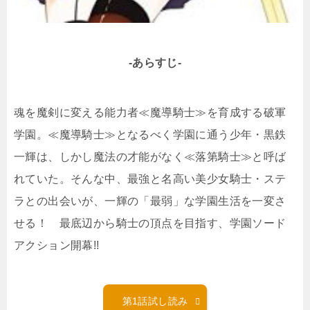
-あらすじ-
魂を魔剣に変える能力者≪魔導騎士≫を育成する破軍
学園。≪魔導騎士≫となるべく学園に通う少年・黒鉄
一輝は、しかし魔法の才能がなく≪落第騎士≫と呼ば
れていた。そんな中、最強と名高い美少女騎士・ステ
ラとの出会いが、一輝の「最弱」な学園生活を一変さ
せる！ 最底辺から騎士の頂点を目指す、学園ソード
アクション開幕!!
第1話試し読み