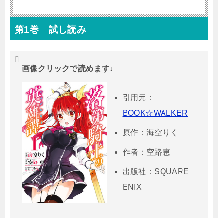
第1巻 試し読み
画像クリックで読めます↓
引用元：
BOOK☆WALKER
原作：海空りく
作者：空路恵
出版社：SQUARE
ENIX