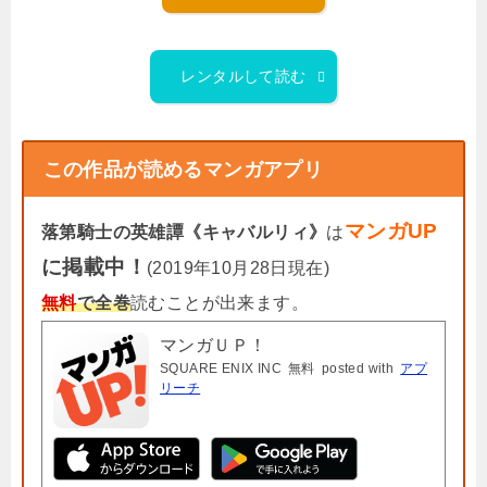
レンタルして読む
この作品が読めるマンガアプリ
マンガUP
落第騎士の英雄譚《キャバルリィ》
は
に掲載中！
(2019年10月28日現在)
無料
で全巻
読むことが出来ます。
マンガＵＰ！
SQUARE ENIX INC
無料
posted with
アプ
リーチ