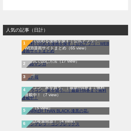
人気の記事（日計）
無料で読める漫画を探す｜公式アプリ・
WEB漫画サイトまとめ
（65 view）
WEB漫画サイト一覧｜ブラウザで無料漫画
龍と苺｜最新刊第4巻！全巻無料で読める公
を公式で読む方法
（17 view）
式マンガアプリ＿サンデーうぇぶり
（10
view）
ドラゴン、家を買う。｜最新刊4巻まで無料
DARKER THAN BLACK-漆黒の花-｜全4巻完
連載中！
（7 view）
結！マンガUP!で最終巻まで全巻無料配信
中！
（5 view）
シンデレラ・コンプレックス｜マンガMeeで
無料話毎週開放！
（4 view）