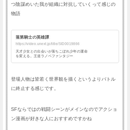
つ陰謀めいた我が組織に対抗していくって感じの
物語
落第騎士の英雄譚
https://video.unext.jp/title/SID0019866
天才少女との出会いが落ちこぼれ少年の運命
を変える。王道ラノベファンタジー
登場人物は皆若く世界観を描くというよりバトル
に終止する感じです。
SFならではの戦闘シーンがメインなのでアクショ
ン漫画が好きな人におすすめですかね