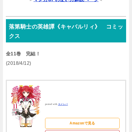
落第騎士の英雄譚《キャバルリィ》 コミッ
クス
全11巻 完結！
(2018/4/12)
posted with
ヨメレバ
Amazonで見る