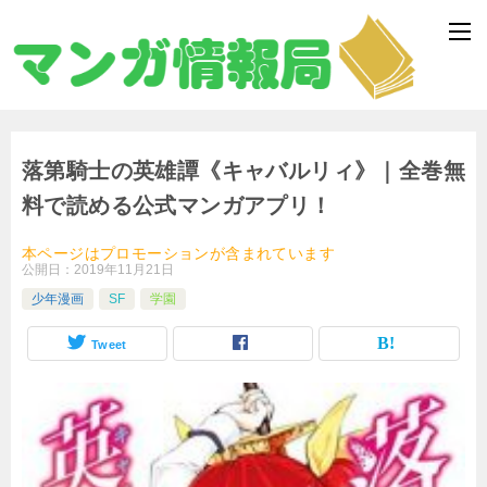
落第騎士の英雄譚《キャバルリィ》｜全巻無
料で読める公式マンガアプリ！
本ページはプロモーションが含まれています
公開日：
2019年11月21日
少年漫画
SF
学園
Tweet