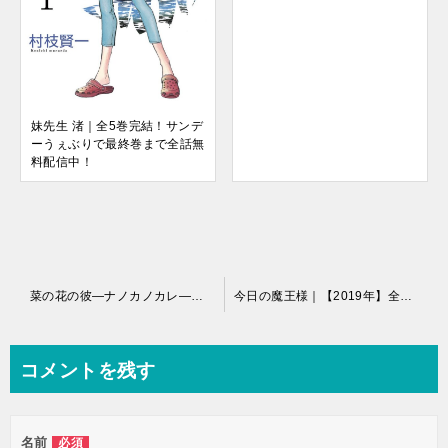
妹先生 渚｜全5巻完結！サンデ
ーうぇぶりで最終巻まで全話無
料配信中！
投
菜の花の彼―ナノカノカレ―｜全巻無料で読めるマンガアプリ！
今日の魔王様｜【2019年】全2巻を無料で読めるマンガアプリ
稿
ナ
コメントを残す
ビ
ゲ
名前
必須