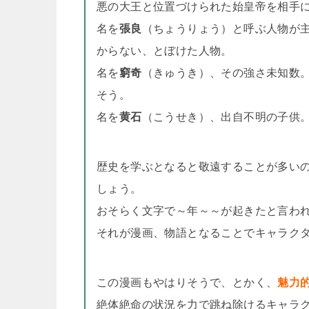
悪の大王と位置づけられた始皇帝を相手
名を
張良
（ちょうりょう）と呼ぶ人物が
からない、とぼけた人物。
名を
窮奇
（きゅうき）、その強さ未知数
そう。
名を
黄石
（こうせき）、出自不明の子供
歴史を学ぶとなると敬遠することが多い
しょう。
おそらく文字で～年～～が起きたと言わ
それが漫画、物語となることでキャラク
この漫画もやはりそうで、とかく、
魅力
絶体絶命の状況を力で跳ね除けるキャラ