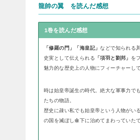
龍帥の翼 を読んだ感想
1巻を読んだ感想
「修羅の門」「海皇記」
などで知られる
史実として伝えられる
「項羽と劉邦」
を
魅力的な歴史上の人物にフィーチャーし
時は始皇帝誕生の時代。絶大な軍事力で
たちの物語。
歴史に疎い私でも始皇帝という人物がい
の国を滅ぼし傘下に治めてまわっていた