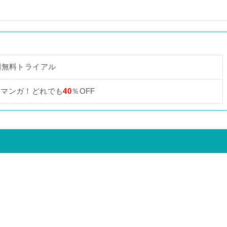
間無料トライアル
なマンガ！どれでも
40
％OFF