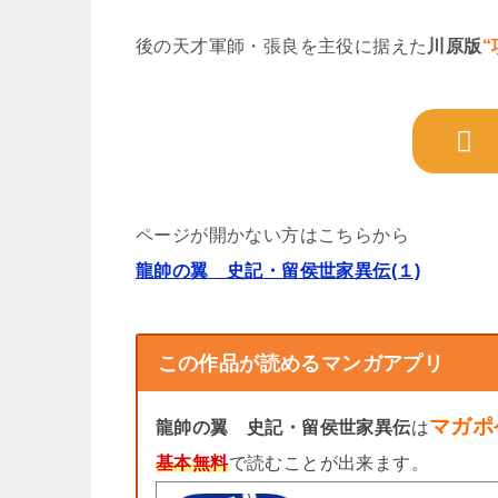
後の天才軍師・張良を主役に据えた
川原版
“
ページが開かない方はこちらから
龍帥の翼 史記・留侯世家異伝(１)
この作品が読めるマンガアプリ
マガポ
龍帥の翼 史記・留侯世家異伝
は
基本無料
で読むことが出来ます。