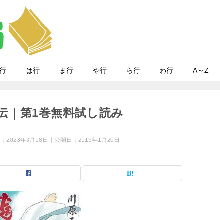
行
は行
ま行
や行
ら行
わ行
A～Z
伝｜第1巻無料試し読み
日：
2023年3月18日
公開日：
2019年1月20日