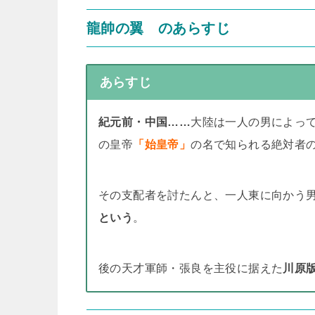
龍帥の翼 のあらすじ
あらすじ
紀元前・中国……
大陸は一人の男によっ
の皇帝
「始皇帝」
の名で知られる絶対者
その支配者を討たんと、一人東に向かう
という
。
後の天才軍師・張良を主役に据えた
川原