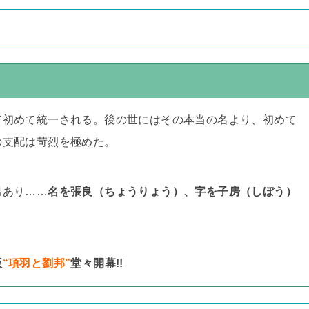
て初めて統一される。後の世にはその本当の名より、初めて
の支配は苛烈を極めた。
男あり……
名を張良（ちょうりょう）、字を子房（しぼう）
版
“項羽と劉邦”
堂々開幕!!