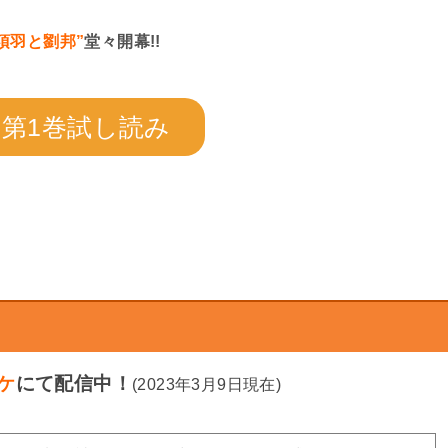
項羽と劉邦”
堂々開幕!!
第1巻試し読み
ケ
にて配信中！
(2023年3月9日現在)