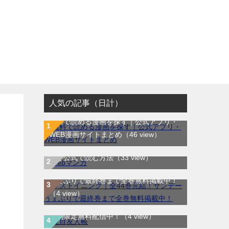
人気の記事（日計）
無料で読める漫画を探す｜公式アプリ・
WEB漫画サイトまとめ
（46 view）
WEB漫画サイト一覧｜ブラウザで無料漫
画を公式で読む方法
（33 view）
ラストイニング｜全44巻完結！サンデー
うぇぶりで最終巻まで全巻無料掲載中！
（4 view）
夏目友人帳｜最新刊30巻！マンガParkで
期間限定無料配信中！
（4 view）