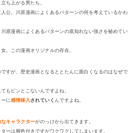
に立ち上がる男たち。
主人公。川原漫画によくあるパターンの何を考えているかわ
。川原漫画によくあるパターンの底知れない強さを秘めてい
。女。この漫画オリジナルの存在。
のですが、歴史漫画となるととたんに面白くなるのはなぜで
れてもピンとこないんですよね。
ターに
感情移入
されていく
んですよね。
的なキャラクター
がのっけから出てきます。
クターは脚色付きですがワクワクしてしまいます。