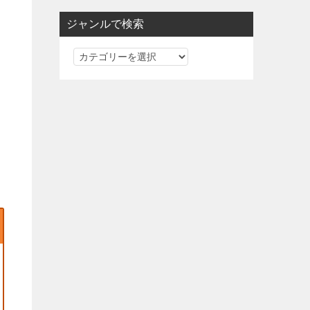
ジャンルで検索
ジ
ャ
ン
ル
で
検
索