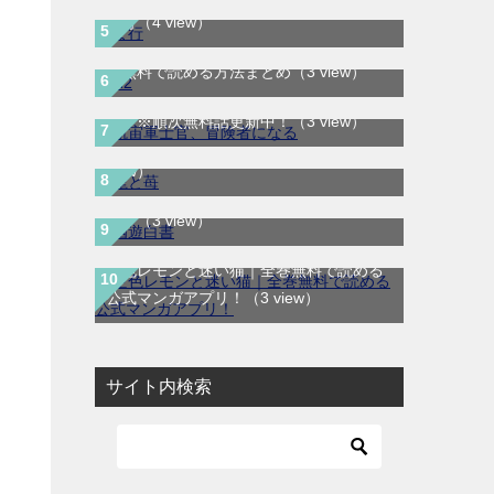
ま行
（4 view）
H2はどこで読める？｜サンデーうぇぶり
航宙軍士官、冒険者になる｜最新刊第6
で無料で読める方法まとめ
（3 view）
巻！第5巻まで無料で読めるマンガアプ
龍と苺｜最新刊第4巻！全巻無料で読める
リ！※順次無料話更新中！
（3 view）
公式マンガアプリ＿サンデーうぇぶり
（3
幽遊白書｜全19巻が無料で読める公式マ
view）
ンガアプリ！90年代を代表するバトル漫
画！
（3 view）
空色レモンと迷い猫｜全巻無料で読める
公式マンガアプリ！
（3 view）
サイト内検索