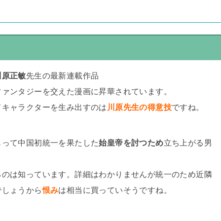
川原正敏
先生の最新連載作品
ファンタジーを交えた漫画に昇華されています。
てキャラクターを生み出すのは
川原先生の得意技
ですね。
もって中国初統一を果たした
始皇帝を討つため
立ち上がる男
るのは知っています。詳細はわかりませんが統一のため近隣
でしょうから
恨み
は相当に買っていそうですね。