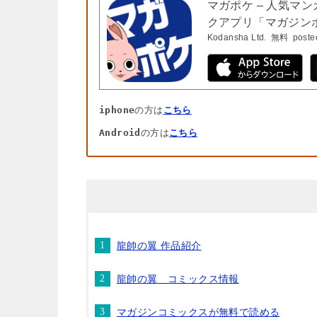
マガポケ – 人気マ
クアプリ「マガジン
Kodansha Ltd.
無料
poste
iphone
の方は
こちら
Android
の方は
こちら
龍帥の翼 作品紹介
龍帥の翼 コミックス情報
マガジンコミックスが無料で読める