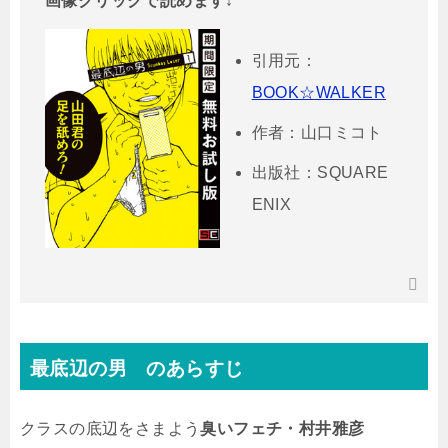
画像クリックで読めます↓
引用元：
BOOK☆WALKER
作者：山口ミコト
出版社：SQUARE
ENIX
最底辺の男 のあらすじ
クラスの底辺をさまよう
臭いフェチ・村井雅彦