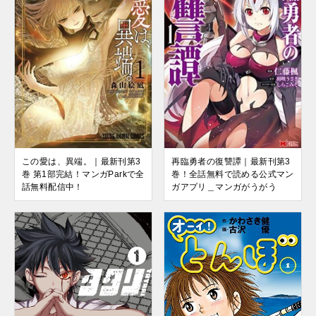
この愛は、異端。｜最新刊第3
再臨勇者の復讐譚｜最新刊第3
巻 第1部完結！マンガParkで全
巻！全話無料で読める公式マン
話無料配信中！
ガアプリ＿マンガがうがう