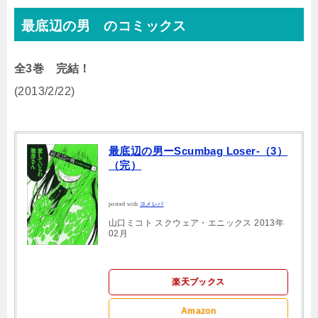
最底辺の男 のコミックス
全3巻 完結！
(2013/2/22)
最底辺の男ーScumbag Loser-（3）
（完）
posted with
ヨメレバ
山口ミコト スクウェア・エニックス 2013年
02月
楽天ブックス
Amazon