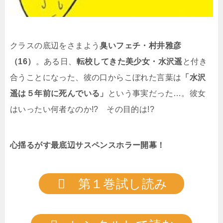
クラスの底辺をさまよう
臭いフェチ・村井雅彦
（16）
。ある日、
転校してきた美少女・水沢遥
と付き
合うことになった、彼の口からこぼれた言葉は
「水沢
遥は５年前に死んでいる」
という事実だった…。彼女
はいったい何者なのか!? その目的は!?
心揺るがす最底辺サスペンスホラー開幕！
第１巻試し読み