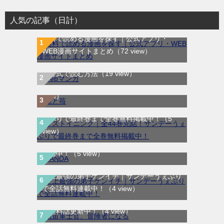
人気の記事（日計）
無料で読める漫画を探す｜公式アプリ・
WEB漫画サイトまとめ
（72 view）
WEB漫画サイト一覧｜ブラウザで無料漫画
龍と苺｜最新刊第4巻！全巻無料で読める公
を公式で読む方法
（19 view）
式マンガアプリ＿サンデーうぇぶり
（6
view）
ラストイニング｜全44巻完結！サンデーう
ぇぶりで最終巻まで全巻無料掲載中！
（5
view）
SANDA｜最新刊第3巻！マンガBANGで無料
配信中！
（5 view）
史上最強の弟子ケンイチ｜サンデーうぇぶり
航宙軍士官、冒険者になる｜最新刊第6巻！
で全話無料連載中！
（4 view）
第5巻まで無料で読めるマンガアプリ！※順
次無料話更新中！
（4 view）