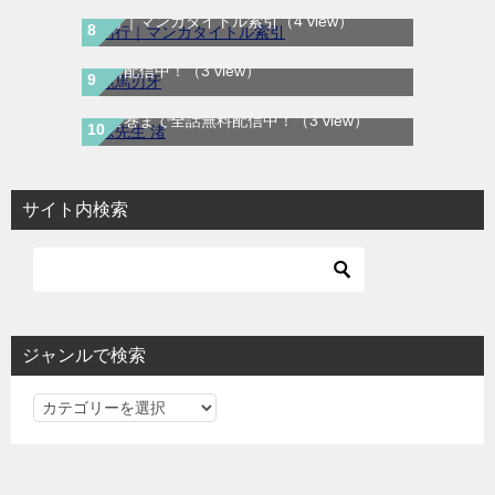
範馬刃牙｜全37巻完結！全話無料で読める
あ行｜マンガタイトル索引
（4 view）
マンガプリ！マンガBANGで最終巻まで全話
無料配信中！
（3 view）
妹先生 渚｜全5巻完結！サンデーうぇぶりで
最終巻まで全話無料配信中！
（3 view）
サイト内検索
ジャンルで検索
ジ
ャ
ン
ル