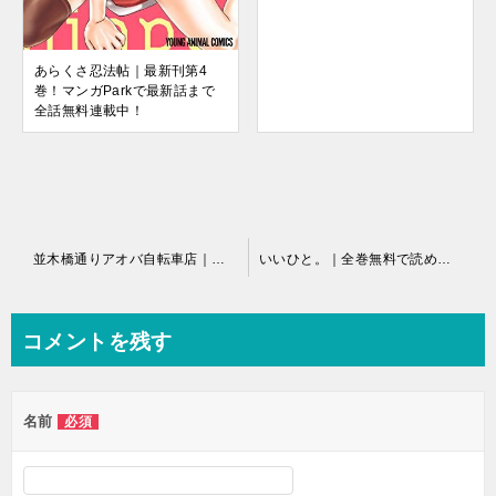
あらくさ忍法帖｜最新刊第4
巻！マンガParkで最新話まで
全話無料連載中！
投
並木橋通りアオバ自転車店｜マンガDX+で全話無料連載開始！
いいひと。｜全巻無料で読める公式漫画アプリ！
稿
ナ
コメントを残す
ビ
ゲ
名前
必須
ー
シ