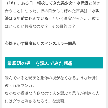
（16）
。ある日、
転校してきた美少女・水沢遥
と付き
合うことになった、彼の口からこぼれた言葉は
「水沢
遥は５年前に死んでいる」
という事実だった…。彼女
はいったい何者なのか!? その目的は!?
心揺るがす最底辺サスペンスホラー開幕！
最底辺の男 を読んでみた感想
読んでいると現実と想像の境がなくなるような錯覚に
教われるマンガ。
なかなか過激な内容なので人を選ぶと思うが刺さる人
にはグッと刺さるだろう。な漫画。