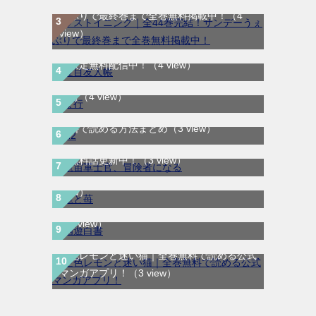
ぇぶりで最終巻まで全巻無料掲載中！
（4
view）
夏目友人帳｜最新刊30巻！マンガParkで期
間限定無料配信中！
（4 view）
ま行
（4 view）
H2はどこで読める？｜サンデーうぇぶりで
航宙軍士官、冒険者になる｜最新刊第6巻！
無料で読める方法まとめ
（3 view）
第5巻まで無料で読めるマンガアプリ！※順
龍と苺｜最新刊第4巻！全巻無料で読める公
次無料話更新中！
（3 view）
式マンガアプリ＿サンデーうぇぶり
（3
幽遊白書｜全19巻が無料で読める公式マン
view）
ガアプリ！90年代を代表するバトル漫画！
（3 view）
空色レモンと迷い猫｜全巻無料で読める公式
マンガアプリ！
（3 view）