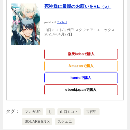
死神様に最期のお願いをRE（5）
posted with
ヨメレバ
山口ミコト/古代甲 スクウェア・エニックス
2021年04月22日
楽天koboで購入
Amazonで購入
hontoで購入
ebookjapanで購入
タグ
マンガUP
し
山口ミコト
古代甲
SQUARE ENIX
スクエニ