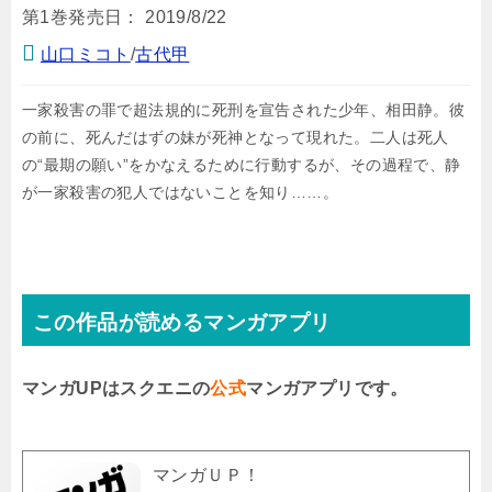
第1巻発売日：
2019/8/22
山口ミコト
/
古代甲
一家殺害の罪で超法規的に死刑を宣告された少年、相田静。彼
の前に、死んだはずの妹が死神となって現れた。二人は死人
の“最期の願い”をかなえるために行動するが、その過程で、静
が一家殺害の犯人ではないことを知り……。
この作品が読めるマンガアプリ
マンガUPはスクエニの
公式
マンガアプリです。
マンガＵＰ！