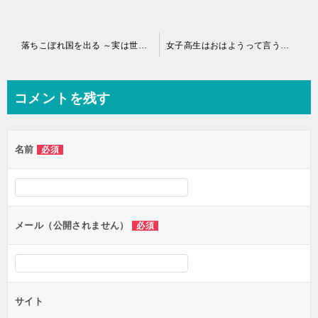
投
落ちこぼれ国を出る ～実は世界で4人目の付与術師だった件について～｜マンガUPで全話無料連載中！
女子高生はおはようって言う｜マンガUPにて全話無料で連載中！
稿
ナ
コメントを残す
ビ
ゲ
名前
必須
ー
シ
ョ
ン
メール（公開されません）
必須
サイト