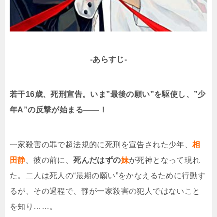
-あらすじ-
若干16歳、死刑宣告。いま”最後の願い”を駆使し、”少
年A”の反撃が始まる――！
一家殺害の罪で超法規的に死刑を宣告された少年、
相
田静
。彼の前に、
死んだはずの
妹
が死神となって現れ
た。二人は死人の“最期の願い”をかなえるために行動す
るが、その過程で、静が一家殺害の犯人ではないこと
を知り……。