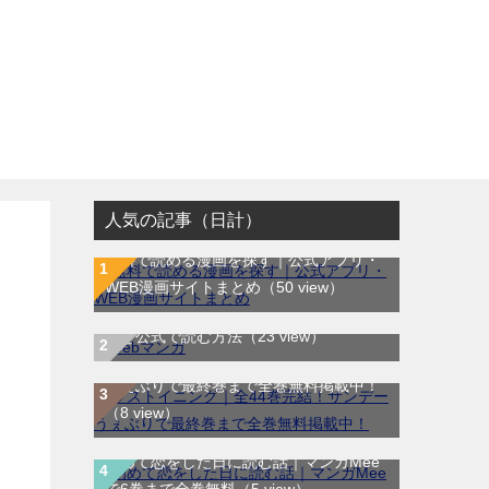
人気の記事（日計）
無料で読める漫画を探す｜公式アプリ・
WEB漫画サイトまとめ
（50 view）
WEB漫画サイト一覧｜ブラウザで無料漫
画を公式で読む方法
（23 view）
ラストイニング｜全44巻完結！サンデー
うぇぶりで最終巻まで全巻無料掲載中！
（8 view）
初めて恋をした日に読む話｜マンガMee