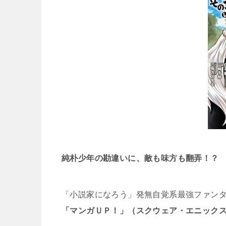
純朴少年の勘違いに、敵も味方も翻弄！？
「小説家になろう」発無自覚系最強ファン
「マンガＵＰ！」（スクウェア・エニック