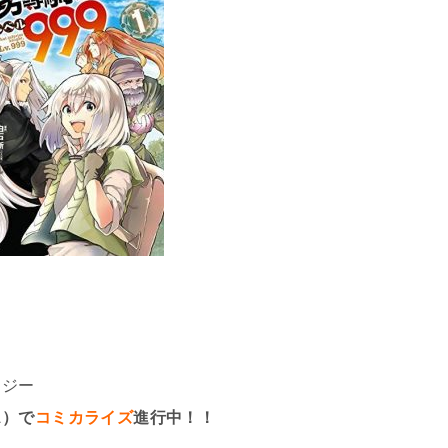
タジー
ス）で
コミカライズ
進行中！！