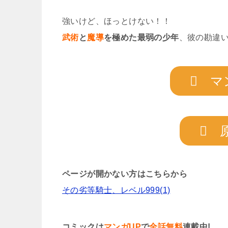
強いけど、ほっとけない！！
武術
と
魔導
を極めた最弱の少年
、彼の勘違
マ
ページが開かない方はこちらから
その劣等騎士、レベル999(1)
コミックは
マンガUP
で
全話無料
連載中!