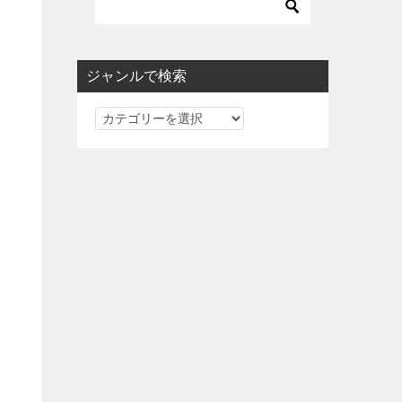
ジャンルで検索
ジ
ャ
ン
ル
で
検
索