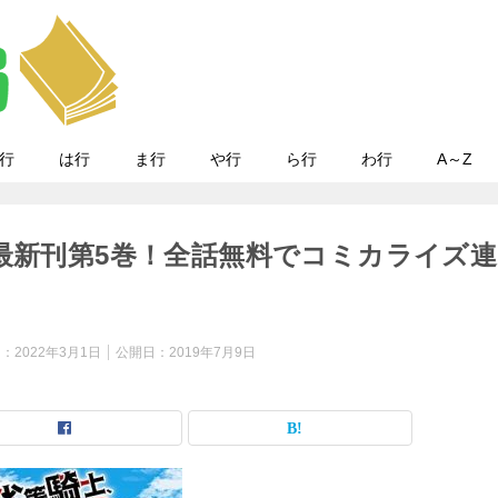
行
は行
ま行
や行
ら行
わ行
A～Z
｜最新刊第5巻！全話無料でコミカライズ連
日：
2022年3月1日
公開日：
2019年7月9日