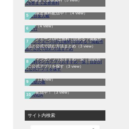
で6巻まで全巻無料
（5 view）
夏目友人帳｜最新刊30巻！マンガParkで
期間限定無料配信中！
（4 view）
ま行
（4 view）
ヤングエースUPは無料で読める？掲載作
品と公式で読む方法まとめ
（3 view）
無料マンガアプリおすすめ一覧｜目的別
鬼獄の夜｜全14巻完結！最終話まで全話
に公式アプリを探す
（3 view）
無料で読める公式マンガアプリ＿マンガ
Mee
（3 view）
SANDA｜最新刊第3巻！マンガBANGで
無料配信中！
（3 view）
サイト内検索