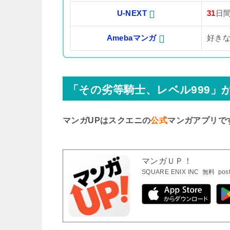
U-NEXT
31
日
Amebaマンガ
好き
「その劣等騎士、レベル999」
マンガUPはスクエニの
公式
マンガアプリで
マンガＵＰ！
SQUARE ENIX INC
無料
pos