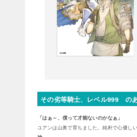
その劣等騎士、レベル999 の
「はぁ～、僕って才能ないのかなぁ」
ユアンは山奥で育ちました。純朴で心優し