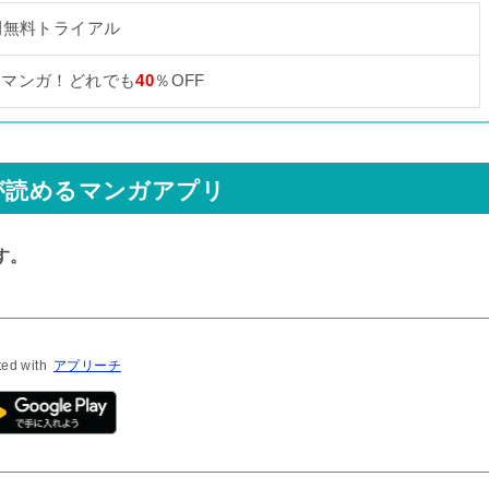
間無料トライアル
なマンガ！どれでも
40
％OFF
が読めるマンガアプリ
す。
ted with
アプリーチ