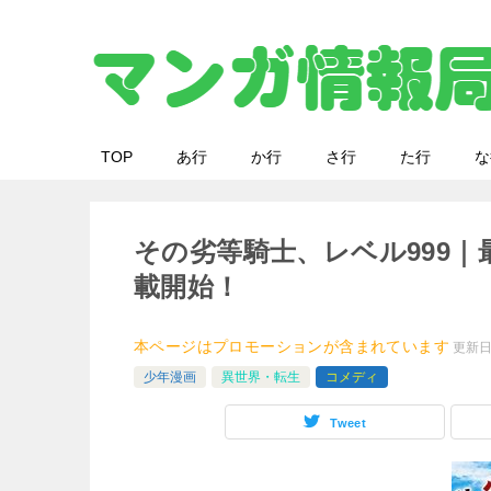
TOP
あ行
か行
さ行
た行
な
その劣等騎士、レベル999
載開始！
本ページはプロモーションが含まれています
更新
少年漫画
異世界・転生
コメディ
Tweet