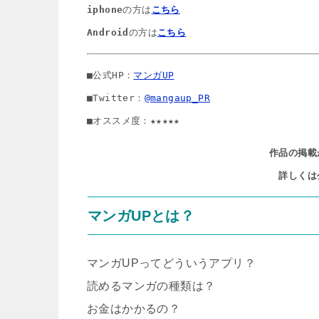
iphone
の方は
こちら
Android
の方は
こちら
■公式HP：
マンガUP
■Twitter：
@mangaup_PR
■オススメ度：★★★★★
作品の掲載
詳しくは
マンガUPとは？
マンガUPってどういうアプリ？
読めるマンガの種類は？
お金はかかるの？